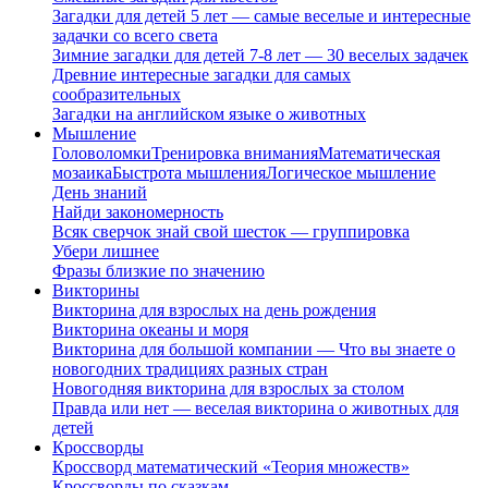
Загадки для детей 5 лет — самые веселые и интересные
задачки со всего света
Зимние загадки для детей 7-8 лет — 30 веселых задачек
Древние интересные загадки для самых
сообразительных
Загадки на английском языке о животных
Мышление
Головоломки
Тренировка внимания
Математическая
мозаика
Быстрота мышления
Логическое мышление
День знаний
Найди закономерность
Всяк сверчок знай свой шесток — группировка
Убери лишнее
Фразы близкие по значению
Викторины
Викторина для взрослых на день рождения
Викторина океаны и моря
Викторина для большой компании — Что вы знаете о
новогодних традициях разных стран
Новогодняя викторина для взрослых за столом
Правда или нет — веселая викторина о животных для
детей
Кроссворды
Кроссворд математический «Теория множеств»
Кроссворды по сказкам