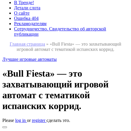
В Тренде!
Детали слота
О сайте
Ошибка 404
Рекламодателям
Сотрудничество. Свидетельство об авторской
публикации
Главная страница
»
«Bull Fiesta» — это захватывающий
игровой автомат с тематикой испанских коррид.
Лучшие игровые автоматы
«Bull Fiesta» — это
захватывающий игровой
автомат с тематикой
испанских коррид.
Please
log in
or
register
сделать это.