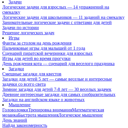
Задачи
Логические задачи для взрослых — 14 упражнений на
смекалку
Логические задачи для школьников — 11 заданий на смекалку
Занимательные логические задачи с ответами для детей
Задачи по истории
Решение логических задач
Игры
Фанты за столом на день рождения
Пальчиковые игры для малышей от 1 года
Сценарий пиратской вечеринки для взрослых
Игры для детей во время прогулки
День рождения кота — сценарий для веселого праздника
Загадки
Смешные загадки для квестов
Загадки для детей 5 лет — самые веселые и интересные
задачки со всего света
Зимние загадки для детей 7-8 лет — 30 веселых задачек
Древние интересные загадки для самых сообразительных
Загадки на английском языке о животных
Мышление
Головоломки
Тренировка внимания
Математическая
мозаика
Быстрота мышления
Логическое мышление
День знаний
Найди закономерность