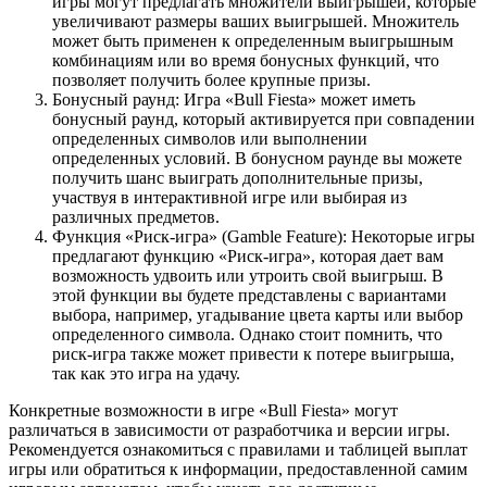
игры могут предлагать множители выигрышей, которые
увеличивают размеры ваших выигрышей. Множитель
может быть применен к определенным выигрышным
комбинациям или во время бонусных функций, что
позволяет получить более крупные призы.
Бонусный раунд: Игра «Bull Fiesta» может иметь
бонусный раунд, который активируется при совпадении
определенных символов или выполнении
определенных условий. В бонусном раунде вы можете
получить шанс выиграть дополнительные призы,
участвуя в интерактивной игре или выбирая из
различных предметов.
Функция «Риск-игра» (Gamble Feature): Некоторые игры
предлагают функцию «Риск-игра», которая дает вам
возможность удвоить или утроить свой выигрыш. В
этой функции вы будете представлены с вариантами
выбора, например, угадывание цвета карты или выбор
определенного символа. Однако стоит помнить, что
риск-игра также может привести к потере выигрыша,
так как это игра на удачу.
Конкретные возможности в игре «Bull Fiesta» могут
различаться в зависимости от разработчика и версии игры.
Рекомендуется ознакомиться с правилами и таблицей выплат
игры или обратиться к информации, предоставленной самим