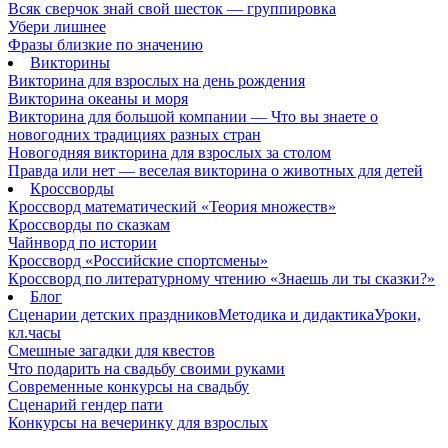
Всяк сверчок знай свой шесток — группировка
Убери лишнее
Фразы близкие по значению
Викторины
Викторина для взрослых на день рождения
Викторина океаны и моря
Викторина для большой компании — Что вы знаете о
новогодних традициях разных стран
Новогодняя викторина для взрослых за столом
Правда или нет — веселая викторина о животных для детей
Кроссворды
Кроссворд математический «Теория множеств»
Кроссворды по сказкам
Чайнворд по истории
Кроссворд «Российские спортсмены»
Кроссворд по литературному чтению «Знаешь ли ты сказки?»
Блог
Сценарии детских праздников
Методика и дидактика
Уроки,
кл.часы
Смешные загадки для квестов
Что подарить на свадьбу своими руками
Современные конкурсы на свадьбу
Сценарий гендер пати
Конкурсы на вечеринку для взрослых