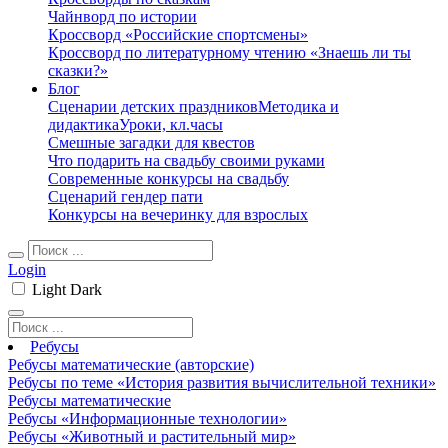
Чайнворд по истории
Кроссворд «Российские спортсмены»
Кроссворд по литературному чтению «Знаешь ли ты
сказки?»
Блог
Сценарии детских праздников
Методика и
дидактика
Уроки, кл.часы
Смешные загадки для квестов
Что подарить на свадьбу своими руками
Современные конкурсы на свадьбу
Сценарий гендер пати
Конкурсы на вечеринку для взрослых
Login
Light
Dark
Ребусы
Ребусы математические (авторские)
Ребусы по теме «История развития вычислительной техники»
Ребусы математические
Ребусы «Информационные технологии»
Ребусы «Животный и растительный мир»