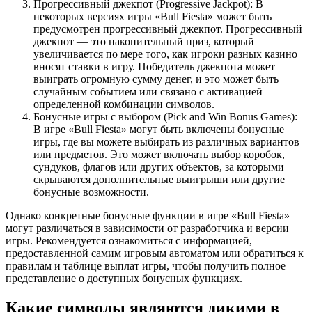
Прогрессивный джекпот (Progressive Jackpot): В
некоторых версиях игры «Bull Fiesta» может быть
предусмотрен прогрессивный джекпот. Прогрессивный
джекпот — это накопительный приз, который
увеличивается по мере того, как игроки разных казино
вносят ставки в игру. Победитель джекпота может
выиграть огромную сумму денег, и это может быть
случайным событием или связано с активацией
определенной комбинации символов.
Бонусные игры с выбором (Pick and Win Bonus Games):
В игре «Bull Fiesta» могут быть включены бонусные
игры, где вы можете выбирать из различных вариантов
или предметов. Это может включать выбор коробок,
сундуков, флагов или других объектов, за которыми
скрываются дополнительные выигрыши или другие
бонусные возможности.
Однако конкретные бонусные функции в игре «Bull Fiesta»
могут различаться в зависимости от разработчика и версии
игры. Рекомендуется ознакомиться с информацией,
предоставленной самим игровым автоматом или обратиться к
правилам и таблице выплат игры, чтобы получить полное
представление о доступных бонусных функциях.
Какие символы являются дикими в