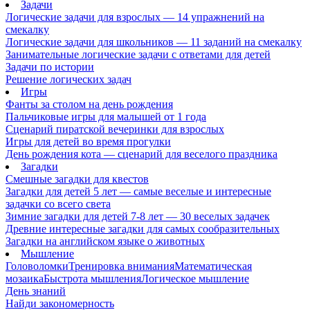
Задачи
Логические задачи для взрослых — 14 упражнений на
смекалку
Логические задачи для школьников — 11 заданий на смекалку
Занимательные логические задачи с ответами для детей
Задачи по истории
Решение логических задач
Игры
Фанты за столом на день рождения
Пальчиковые игры для малышей от 1 года
Сценарий пиратской вечеринки для взрослых
Игры для детей во время прогулки
День рождения кота — сценарий для веселого праздника
Загадки
Смешные загадки для квестов
Загадки для детей 5 лет — самые веселые и интересные
задачки со всего света
Зимние загадки для детей 7-8 лет — 30 веселых задачек
Древние интересные загадки для самых сообразительных
Загадки на английском языке о животных
Мышление
Головоломки
Тренировка внимания
Математическая
мозаика
Быстрота мышления
Логическое мышление
День знаний
Найди закономерность