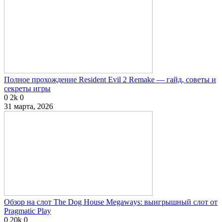
Полное прохождение Resident Evil 2 Remake — гайд, советы и
секреты игры
0
2k
0
31 марта, 2026
Обзор на слот The Dog House Megaways: выигрышный слот от
Pragmatic Play
0
20k
0