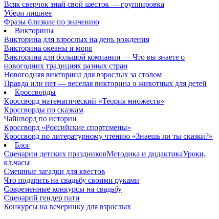
Всяк сверчок знай свой шесток — группировка
Убери лишнее
Фразы близкие по значению
Викторины
Викторина для взрослых на день рождения
Викторина океаны и моря
Викторина для большой компании — Что вы знаете о
новогодних традициях разных стран
Новогодняя викторина для взрослых за столом
Правда или нет — веселая викторина о животных для детей
Кроссворды
Кроссворд математический «Теория множеств»
Кроссворды по сказкам
Чайнворд по истории
Кроссворд «Российские спортсмены»
Кроссворд по литературному чтению «Знаешь ли ты сказки?»
Блог
Сценарии детских праздников
Методика и дидактика
Уроки,
кл.часы
Смешные загадки для квестов
Что подарить на свадьбу своими руками
Современные конкурсы на свадьбу
Сценарий гендер пати
Конкурсы на вечеринку для взрослых