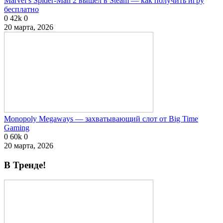
Marvel’s Spider-Man 2 вышел в Steam — как получить игру
бесплатно
0
42k
0
20 марта, 2026
Monopoly Megaways — захватывающий слот от Big Time
Gaming
0
60k
0
20 марта, 2026
В Тренде!