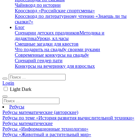
Чайнворд по истории
Кроссворд «Российские спортсмены»
Кроссворд по литературному чтению «Знаешь ли ты
сказки?»
Блог
Сценарии детских праздников
Методика и
дидактика
Уроки, кл.часы
Смешные загадки для квестов
Что подарить на свадьбу своими руками
Современные конкурсы на свадьбу
Сценарий гендер пати
Конкурсы на вечеринку для взрослых
Login
Light
Dark
Ребусы
Ребусы математические (авторские)
Ребусы по теме «История развития вычислительной техники»
Ребусы математические
Ребусы «Информационные технологии»
Ребусы «Животный и растительный мир»