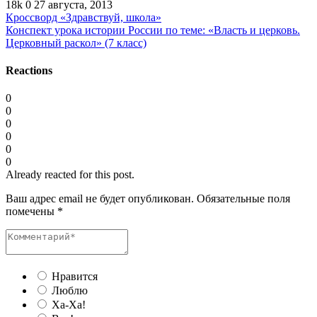
18k
0
27 августа, 2013
Кроссворд «Здравствуй, школа»
Конспект урока истории России по теме: «Власть и церковь.
Церковный раскол» (7 класс)
Reactions
0
0
0
0
0
0
Already reacted for this post.
Ваш адрес email не будет опубликован.
Обязательные поля
помечены
*
Нравится
Люблю
Ха-Ха!