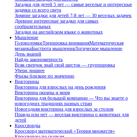
Загадки для детей 5 лет — самые веселые и интересные
задачки со всего света
Зимние загадки для детей 7-8 лет — 30 веселых задачек
Древние интересные загадки для самых
сообразительных
Загадки на английском языке о животных
Мышление
Головоломки
Тренировка внимания
Математическая
мозаика
Быстрота мышления
Логическое мышление
День знаний
Найди закономерность
Всяк сверчок знай свой шесток — группировка
Убери лишнее
Фразы близкие по значению
Викторины
Викторина для взрослых на день рождения
Викторина океаны и моря
Викторина для большой компании — Что вы знаете о
новогодних традициях разных стран
Новогодняя викторина для взрослых за столом
Правда или нет — веселая викторина о животных для
детей
Кроссворды
Кроссворд математический «Теория множеств»
Кроссворды по сказкам