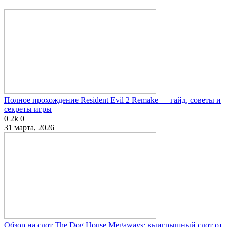
Полное прохождение Resident Evil 2 Remake — гайд, советы и
секреты игры
0
2k
0
31 марта, 2026
Обзор на слот The Dog House Megaways: выигрышный слот от