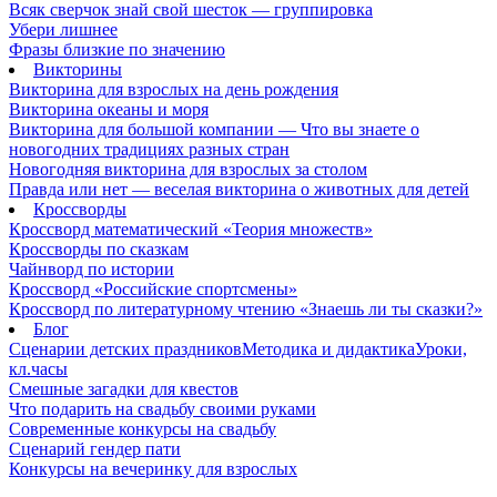
Всяк сверчок знай свой шесток — группировка
Убери лишнее
Фразы близкие по значению
Викторины
Викторина для взрослых на день рождения
Викторина океаны и моря
Викторина для большой компании — Что вы знаете о
новогодних традициях разных стран
Новогодняя викторина для взрослых за столом
Правда или нет — веселая викторина о животных для детей
Кроссворды
Кроссворд математический «Теория множеств»
Кроссворды по сказкам
Чайнворд по истории
Кроссворд «Российские спортсмены»
Кроссворд по литературному чтению «Знаешь ли ты сказки?»
Блог
Сценарии детских праздников
Методика и дидактика
Уроки,
кл.часы
Смешные загадки для квестов
Что подарить на свадьбу своими руками
Современные конкурсы на свадьбу
Сценарий гендер пати
Конкурсы на вечеринку для взрослых