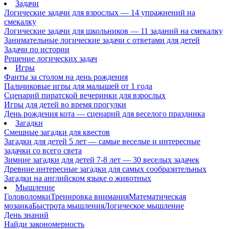
Задачи
Логические задачи для взрослых — 14 упражнений на
смекалку
Логические задачи для школьников — 11 заданий на смекалку
Занимательные логические задачи с ответами для детей
Задачи по истории
Решение логических задач
Игры
Фанты за столом на день рождения
Пальчиковые игры для малышей от 1 года
Сценарий пиратской вечеринки для взрослых
Игры для детей во время прогулки
День рождения кота — сценарий для веселого праздника
Загадки
Смешные загадки для квестов
Загадки для детей 5 лет — самые веселые и интересные
задачки со всего света
Зимние загадки для детей 7-8 лет — 30 веселых задачек
Древние интересные загадки для самых сообразительных
Загадки на английском языке о животных
Мышление
Головоломки
Тренировка внимания
Математическая
мозаика
Быстрота мышления
Логическое мышление
День знаний
Найди закономерность