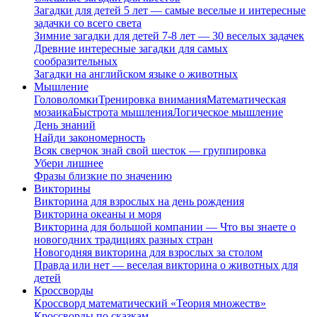
Загадки для детей 5 лет — самые веселые и интересные
задачки со всего света
Зимние загадки для детей 7-8 лет — 30 веселых задачек
Древние интересные загадки для самых
сообразительных
Загадки на английском языке о животных
Мышление
Головоломки
Тренировка внимания
Математическая
мозаика
Быстрота мышления
Логическое мышление
День знаний
Найди закономерность
Всяк сверчок знай свой шесток — группировка
Убери лишнее
Фразы близкие по значению
Викторины
Викторина для взрослых на день рождения
Викторина океаны и моря
Викторина для большой компании — Что вы знаете о
новогодних традициях разных стран
Новогодняя викторина для взрослых за столом
Правда или нет — веселая викторина о животных для
детей
Кроссворды
Кроссворд математический «Теория множеств»
Кроссворды по сказкам