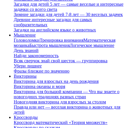
Загадки для детей 5 лет — самые веселые и интересные
задачки со всего света
Зимние загадки для детей 7-8 лет — 30 веселых задачек
Древние интересные загадки для самых
сообразительных
Загадки на английском языке о животных
Мышление
Головоломки
Тренировка внимания
Математическая
мозаика
Быстрота мышления
Логическое мышление
День знаний
Найди закономерность
Всяк сверчок знай свой шесток — группировка
Убери лишнее
Фразы близкие по значению
Викторины
Викторина для взрослых на день рождения
Викторина океаны и моря
Викторина для большой компании — Что вы знаете о
новогодних традициях разных стран
Новогодняя викторина для взрослых за столом
Правда или нет — веселая викторина о животных для
детей
Кроссворды
Кроссворд математический «Теория множеств»
Кроссворды по сказкам