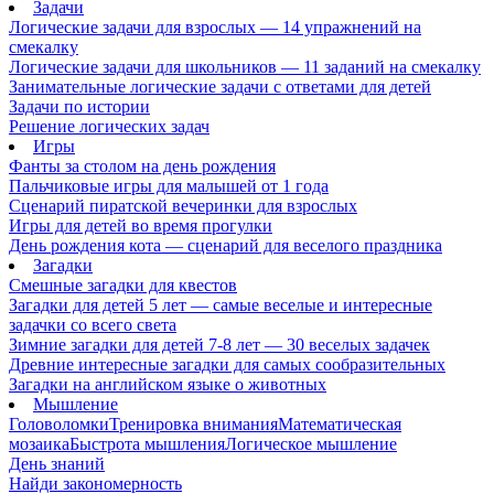
Задачи
Логические задачи для взрослых — 14 упражнений на
смекалку
Логические задачи для школьников — 11 заданий на смекалку
Занимательные логические задачи с ответами для детей
Задачи по истории
Решение логических задач
Игры
Фанты за столом на день рождения
Пальчиковые игры для малышей от 1 года
Сценарий пиратской вечеринки для взрослых
Игры для детей во время прогулки
День рождения кота — сценарий для веселого праздника
Загадки
Смешные загадки для квестов
Загадки для детей 5 лет — самые веселые и интересные
задачки со всего света
Зимние загадки для детей 7-8 лет — 30 веселых задачек
Древние интересные загадки для самых сообразительных
Загадки на английском языке о животных
Мышление
Головоломки
Тренировка внимания
Математическая
мозаика
Быстрота мышления
Логическое мышление
День знаний
Найди закономерность