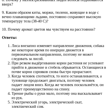
вверх?
9. Каким образом киты, моржи, тюлени, живущие в воде с
вечно плавающими льдами, постоянно сохраняют высокую
температуру тела (38-40 С)?
10. Почему аромат цветов мы чувствуем на расстоянии?
Ответы:
Лиса внезапно изменяет направление движения, собака
же некоторое время по инерции движется в
первоначальном направлении, поэтому не может
следовать за лисой.
При резком выдёргивании корни растения не успевают
прийти в движение и стебель обрывается. Остающиеся в
почве корни сорняков снова быстро прорастают.
Когда человек споткнётся, то ноги останавливаются, а
туловище продолжает двигаться, поэтому человек
падает лицом вниз. Когда же человек поскользнётся, он
падает преимущественно на спину.
Трение рыбы о руки мало, поэтому она выскальзывает
из рук.
Электрический угорь, электрический скат,
электрический сом.