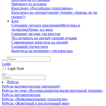
Чайнворд по истории
Кроссворд «Российские спортсмены»
Кроссворд по литературному чтению «Знаешь ли ты
сказки?»
Блог
Сценарии детских праздников
Методика и
дидактика
Уроки, кл.часы
Смешные загадки для квестов
Что подарить на свадьбу своими руками
Современные конкурсы на свадьбу
Сценарий гендер пати
Конкурсы на вечеринку для взрослых
Login
Light
Dark
Ребусы
Ребусы математические (авторские)
Ребусы по теме «История развития вычислительной техники»
Ребусы математические
Ребусы «Информационные технологии»
Ребусы «Животный и растительный мир»