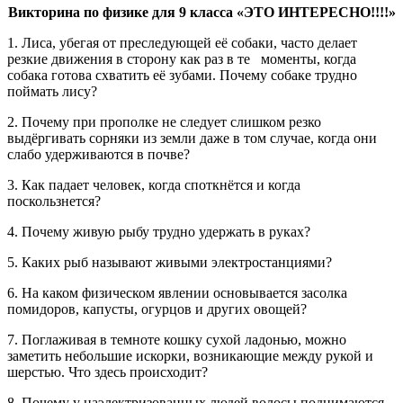
Викторина по физике для 9 класса «ЭТО ИНТЕРЕСНО!!!!»
1. Лиса, убегая от преследующей её собаки, часто делает
резкие движения в сторону как раз в те моменты, когда
собака готова схватить её зубами. Почему собаке трудно
поймать лису?
2. Почему при прополке не следует слишком резко
выдёргивать сорняки из земли даже в том случае, когда они
слабо удерживаются в почве?
3. Как падает человек, когда споткнётся и когда
поскользнется?
4. Почему живую рыбу трудно удержать в руках?
5. Каких рыб называют живыми электростанциями?
6. На каком физическом явлении основывается засолка
помидоров, капусты, огурцов и других овощей?
7. Поглаживая в темноте кошку сухой ладонью, можно
заметить небольшие искорки, возникающие между рукой и
шерстью. Что здесь происходит?
8. Почему у наэлектризованных людей волосы поднимаются