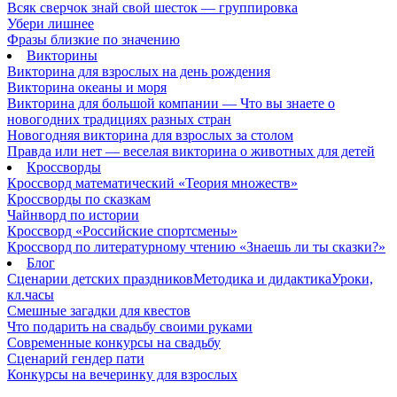
Всяк сверчок знай свой шесток — группировка
Убери лишнее
Фразы близкие по значению
Викторины
Викторина для взрослых на день рождения
Викторина океаны и моря
Викторина для большой компании — Что вы знаете о
новогодних традициях разных стран
Новогодняя викторина для взрослых за столом
Правда или нет — веселая викторина о животных для детей
Кроссворды
Кроссворд математический «Теория множеств»
Кроссворды по сказкам
Чайнворд по истории
Кроссворд «Российские спортсмены»
Кроссворд по литературному чтению «Знаешь ли ты сказки?»
Блог
Сценарии детских праздников
Методика и дидактика
Уроки,
кл.часы
Смешные загадки для квестов
Что подарить на свадьбу своими руками
Современные конкурсы на свадьбу
Сценарий гендер пати
Конкурсы на вечеринку для взрослых