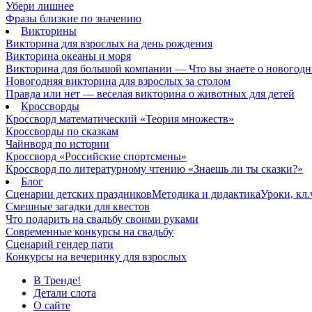
Убери лишнее
Фразы близкие по значению
Викторины
Викторина для взрослых на день рождения
Викторина океаны и моря
Викторина для большой компании — Что вы знаете о новогодн
Новогодняя викторина для взрослых за столом
Правда или нет — веселая викторина о животных для детей
Кроссворды
Кроссворд математический «Теория множеств»
Кроссворды по сказкам
Чайнворд по истории
Кроссворд «Российские спортсмены»
Кроссворд по литературному чтению «Знаешь ли ты сказки?»
Блог
Сценарии детских праздников
Методика и дидактика
Уроки, кл
Смешные загадки для квестов
Что подарить на свадьбу своими руками
Современные конкурсы на свадьбу
Сценарий гендер пати
Конкурсы на вечеринку для взрослых
В Тренде!
Детали слота
О сайте