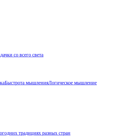
дачки со всего света
ка
Быстрота мышления
Логическое мышление
огодних традициях разных стран