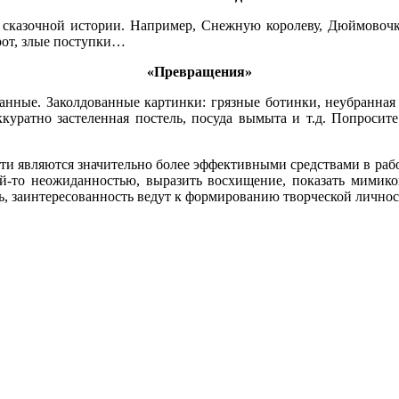
сказочной истории. Например, Снежную королеву, Дюймовочку
рот, злые поступки…
«Превращения»
анные. Заколдованные картинки: грязные ботинки, неубранная п
куратно застеленная постель, посуда вымыта и т.д. Попросите
и являются значительно более эффективными средствами в работ
кой-то неожиданностью, выразить восхищение, показать мимик
ть, заинтересованность ведут к формированию творческой личнос