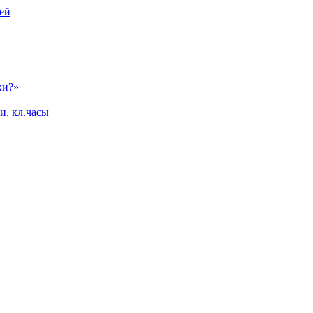
ей
ки?»
и, кл.часы