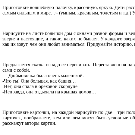
Приготовьте волшебную палочку, красочную, яркую. Дети расс
самым сильным в мире…» (умным, красивым, толстым и т.д.) Уч
Нарисуйте на листе большой дом с окнами разной формы и ве
звери: и настоящие, и такие, каких не бывает. У каждого звер
как их зовут, чем они любят заниматься. Придумайте историю,
Предлагается сказка и надо ее перевирать. Переставленная на
сами с собой.
— Дюймовочка была очень маленькой.
-Что ты! Она большая, как башня…
-Нет, она спала в ореховой скорлупе.
-Неправда, она отдыхала на крышах домов…
Приготовьте карточки, на каждой нарисуйте по две – три пол
карточек, воображаете, кем или чем могут быть условные о
расскажут авторы картин.