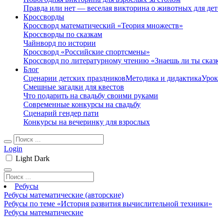
Правда или нет — веселая викторина о животных для дет
Кроссворды
Кроссворд математический «Теория множеств»
Кроссворды по сказкам
Чайнворд по истории
Кроссворд «Российские спортсмены»
Кроссворд по литературному чтению «Знаешь ли ты сказ
Блог
Сценарии детских праздников
Методика и дидактика
Урок
Смешные загадки для квестов
Что подарить на свадьбу своими руками
Современные конкурсы на свадьбу
Сценарий гендер пати
Конкурсы на вечеринку для взрослых
Login
Light
Dark
Ребусы
Ребусы математические (авторские)
Ребусы по теме «История развития вычислительной техники»
Ребусы математические