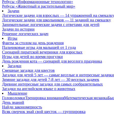
Ребусы «Информационные технологии»
Ребусы «Животный и растительный мир»
Задачи
Логические задачи для взрослых — 14 упражнений на смекалк
Логические задачи для школьников — 11 заданий на смекалку
Занимательные логические задачи с ответами для детей
Задачи по истории
Решение логических задач
Игры
Фанты за столом на день рождения
Пальчиковые игры для малышей от 1 года
Сценарий пиратской вечеринки для взрослых
Игры для детей во время прогулки
День рождения кота — сценарий для веселого праздника
Загадки
Смешные загадки для квестов
Загадки для детей 5 лет — самые веселые и интересные задачки 
Зимние загадки для детей 7-8 лет — 30 веселых задачек
Древние интересные загадки для самых сообразительных
Загадки на английском языке о животных
Мышление
Головоломки
Тренировка внимания
Математическая мозаика
Быс
День знаний
Найди закономерность
Всяк сверчок знай свой шесток — группировка