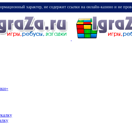
ормационный характер, не содержит ссылки на онлайн-казино и не пров
ики»
екалку
алку