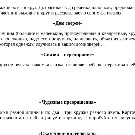
аживаются в круг. Дотрагиваясь до ребенка палочкой, предложит
астник выходит в круг и рассказывает о своих фантазиях.
«Дом зверей»
личины (большие и маленькие, прямоугольные и квадратные, кру
я свое окошко, надо его придумать, нарисовать, объяснить, поч
 которая однажды случилась в вашем доме зверей.
«Сказка – перевирание»
 другие рельсы знакомая сказка заставляет ребенка переживать е
«Чудесные превращения»
оски разной длины и по два – три кружка разного цвета. Карточ
бозначения на ней, и рисуете картинку. Попробуйте по рисунк
«Сказочный калейдоскоп»