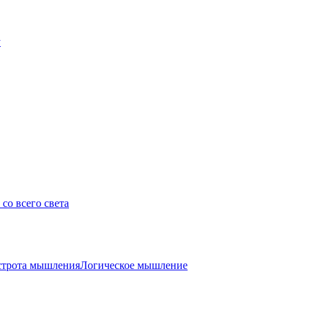
у
со всего света
трота мышления
Логическое мышление