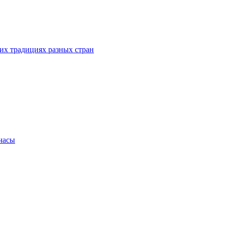
их традициях разных стран
.часы