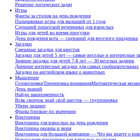
Решение логических задач
Игры
Фанты за столом на день рождения
Пальчиковые игры для малышей от 1 года
Сценарий пиратской вечеринки для взрослых
Игры для детей во время прогулки
День рождения кота — сценарий для веселого праздника
Загадки
Смешные загадки для квестов
Загадки для детей 5 лет — самые веселые и интересные за
Зимние загадки для детей 7-8 лет — 30 веселых задачек
Древние интересные загадки для самых сообразительных
Загадки на английском языке о животных
Мышление
Головоломки
Тренировка внимания
Математическая мозаи
День знаний
Найди закономерность
Всяк сверчок знай свой шесток — группировка
Убери лишнее
Фразы близкие по значению
Викторины
Викторина для взрослых на день рождения
Викторина океаны и моря
Викторина для большой компании — Что вы знаете о нов
Новогодняя викторина для взрослых за столом