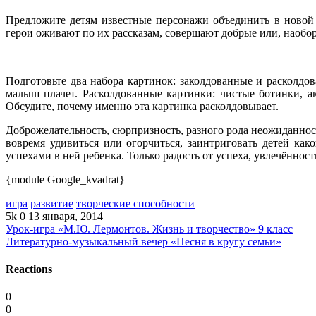
Предложите детям известные персонажи объединить в новой 
герои оживают по их рассказам, совершают добрые или, наобо
Подготовьте два набора картинок: заколдованные и расколдов
малыш плачет. Расколдованные картинки: чистые ботинки, ак
Обсудите, почему именно эта картинка расколдовывает.
Доброжелательность, сюрпризность, разного рода неожиданност
вовремя удивиться или огорчиться, заинтриговать детей ка
успехами в ней ребенка. Только радость от успеха, увлечённос
{module Google_kvadrat}
игра
развитие
творческие способности
5k
0
13 января, 2014
Урок-игра «М.Ю. Лермонтов. Жизнь и творчество» 9 класс
Литературно-музыкальный вечер «Песня в кругу семьи»
Reactions
0
0