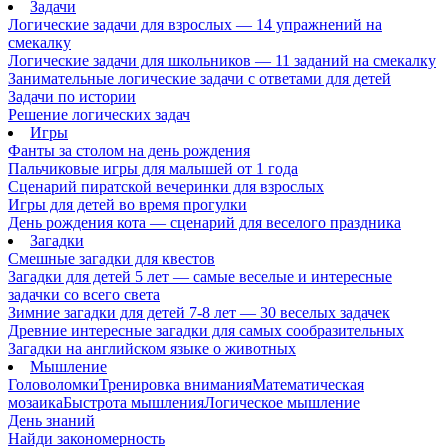
Задачи
Логические задачи для взрослых — 14 упражнений на
смекалку
Логические задачи для школьников — 11 заданий на смекалку
Занимательные логические задачи с ответами для детей
Задачи по истории
Решение логических задач
Игры
Фанты за столом на день рождения
Пальчиковые игры для малышей от 1 года
Сценарий пиратской вечеринки для взрослых
Игры для детей во время прогулки
День рождения кота — сценарий для веселого праздника
Загадки
Смешные загадки для квестов
Загадки для детей 5 лет — самые веселые и интересные
задачки со всего света
Зимние загадки для детей 7-8 лет — 30 веселых задачек
Древние интересные загадки для самых сообразительных
Загадки на английском языке о животных
Мышление
Головоломки
Тренировка внимания
Математическая
мозаика
Быстрота мышления
Логическое мышление
День знаний
Найди закономерность