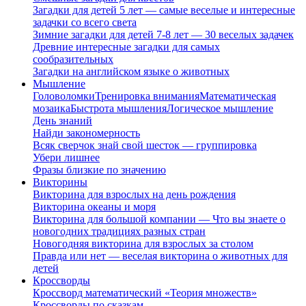
Загадки для детей 5 лет — самые веселые и интересные
задачки со всего света
Зимние загадки для детей 7-8 лет — 30 веселых задачек
Древние интересные загадки для самых
сообразительных
Загадки на английском языке о животных
Мышление
Головоломки
Тренировка внимания
Математическая
мозаика
Быстрота мышления
Логическое мышление
День знаний
Найди закономерность
Всяк сверчок знай свой шесток — группировка
Убери лишнее
Фразы близкие по значению
Викторины
Викторина для взрослых на день рождения
Викторина океаны и моря
Викторина для большой компании — Что вы знаете о
новогодних традициях разных стран
Новогодняя викторина для взрослых за столом
Правда или нет — веселая викторина о животных для
детей
Кроссворды
Кроссворд математический «Теория множеств»
Кроссворды по сказкам