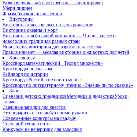
Всяк сверчок знай свой шесток — группировка
Убери лишнее
Фразы близкие по значению
Викторины
Викторина для взрослых на день рождения
Викторина океаны и моря
Викторина для большой компании — Что вы знаете о
новогодних традициях разных стран
Новогодняя викторина для взрослых за столом
Правда или нет — веселая викторина о животных для детей
Кроссворды
Кроссворд математический «Теория множеств»
Кроссворды по сказкам
Чайнворд по истории
Кроссворд «Российские спортсмены»
Кроссворд по литературному чтению «Знаешь ли ты сказки?»
Блог
Сценарии детских праздников
Методика и дидактика
Уроки,
кл.часы
Смешные загадки для квестов
Что подарить на свадьбу своими руками
Современные конкурсы на свадьбу
Сценарий гендер пати
Конкурсы на вечеринку для взрослых