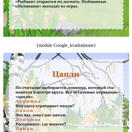
{module Google_kvadrat|none}