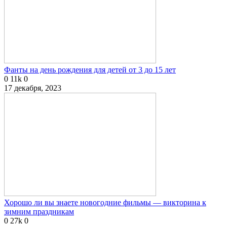
Фанты на день рождения для детей от 3 до 15 лет
0
11k
0
17 декабря, 2023
Хорошо ли вы знаете новогодние фильмы — викторина к
зимним праздникам
0
27k
0