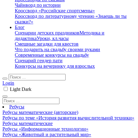
Чайнворд по истории
Кроссворд «Российские спортсмены»
Кроссворд по литературному чтению «Знаешь ли ты
сказки?»
Блог
Сценарии детских праздников
Методика и
дидактика
Уроки, кл.часы
Смешные загадки для квестов
Что подарить на свадьбу своими руками
Современные конкурсы на свадьбу
Сценарий гендер пати
Конкурсы на вечеринку для взрослых
Login
Light
Dark
Ребусы
Ребусы математические (авторские)
Ребусы по теме «История развития вычислительной техники»
Ребусы математические
Ребусы «Информационные технологии»
Ребусы «Животный и растительный мир»