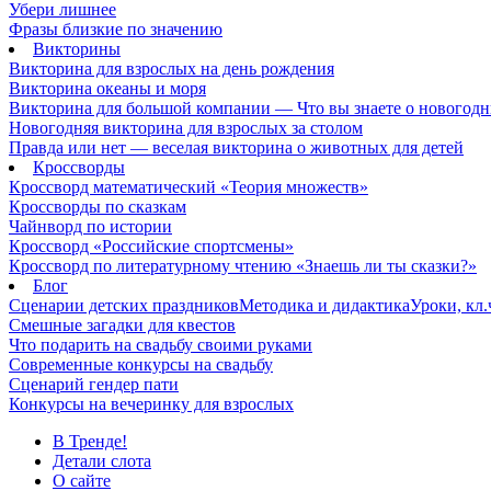
Убери лишнее
Фразы близкие по значению
Викторины
Викторина для взрослых на день рождения
Викторина океаны и моря
Викторина для большой компании — Что вы знаете о новогодн
Новогодняя викторина для взрослых за столом
Правда или нет — веселая викторина о животных для детей
Кроссворды
Кроссворд математический «Теория множеств»
Кроссворды по сказкам
Чайнворд по истории
Кроссворд «Российские спортсмены»
Кроссворд по литературному чтению «Знаешь ли ты сказки?»
Блог
Сценарии детских праздников
Методика и дидактика
Уроки, кл
Смешные загадки для квестов
Что подарить на свадьбу своими руками
Современные конкурсы на свадьбу
Сценарий гендер пати
Конкурсы на вечеринку для взрослых
В Тренде!
Детали слота
О сайте