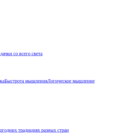
дачки со всего света
ка
Быстрота мышления
Логическое мышление
огодних традициях разных стран