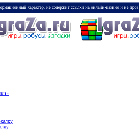
ормационный характер, не содержит ссылки на онлайн-казино и не пров
ики»
екалку
алку