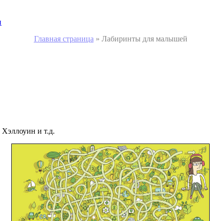
и
Главная страница
»
Лабиринты для малышей
Хэллоуин и т.д.