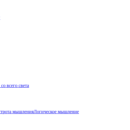
у
со всего света
трота мышления
Логическое мышление