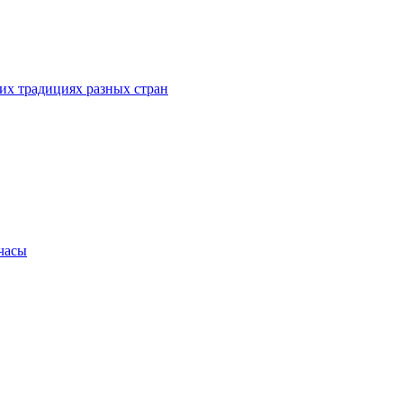
их традициях разных стран
.часы