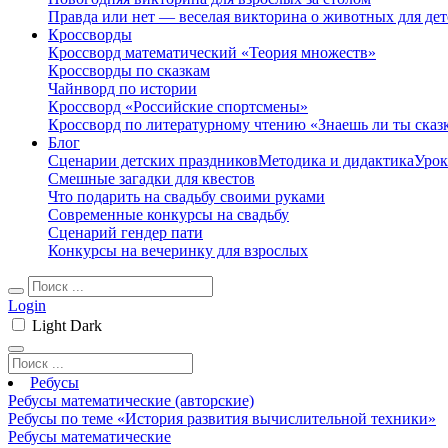
Правда или нет — веселая викторина о животных для дет
Кроссворды
Кроссворд математический «Теория множеств»
Кроссворды по сказкам
Чайнворд по истории
Кроссворд «Российские спортсмены»
Кроссворд по литературному чтению «Знаешь ли ты сказ
Блог
Сценарии детских праздников
Методика и дидактика
Урок
Смешные загадки для квестов
Что подарить на свадьбу своими руками
Современные конкурсы на свадьбу
Сценарий гендер пати
Конкурсы на вечеринку для взрослых
Login
Light
Dark
Ребусы
Ребусы математические (авторские)
Ребусы по теме «История развития вычислительной техники»
Ребусы математические