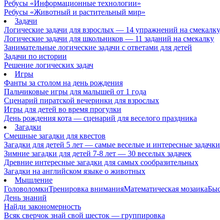
Ребусы «Информационные технологии»
Ребусы «Животный и растительный мир»
Задачи
Логические задачи для взрослых — 14 упражнений на смекалк
Логические задачи для школьников — 11 заданий на смекалку
Занимательные логические задачи с ответами для детей
Задачи по истории
Решение логических задач
Игры
Фанты за столом на день рождения
Пальчиковые игры для малышей от 1 года
Сценарий пиратской вечеринки для взрослых
Игры для детей во время прогулки
День рождения кота — сценарий для веселого праздника
Загадки
Смешные загадки для квестов
Загадки для детей 5 лет — самые веселые и интересные задачки 
Зимние загадки для детей 7-8 лет — 30 веселых задачек
Древние интересные загадки для самых сообразительных
Загадки на английском языке о животных
Мышление
Головоломки
Тренировка внимания
Математическая мозаика
Быс
День знаний
Найди закономерность
Всяк сверчок знай свой шесток — группировка