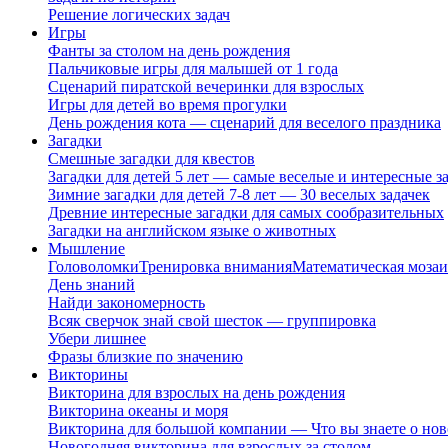
Решение логических задач
Игры
Фанты за столом на день рождения
Пальчиковые игры для малышей от 1 года
Сценарий пиратской вечеринки для взрослых
Игры для детей во время прогулки
День рождения кота — сценарий для веселого праздника
Загадки
Смешные загадки для квестов
Загадки для детей 5 лет — самые веселые и интересные за
Зимние загадки для детей 7-8 лет — 30 веселых задачек
Древние интересные загадки для самых сообразительных
Загадки на английском языке о животных
Мышление
Головоломки
Тренировка внимания
Математическая мозаи
День знаний
Найди закономерность
Всяк сверчок знай свой шесток — группировка
Убери лишнее
Фразы близкие по значению
Викторины
Викторина для взрослых на день рождения
Викторина океаны и моря
Викторина для большой компании — Что вы знаете о нов
Новогодняя викторина для взрослых за столом