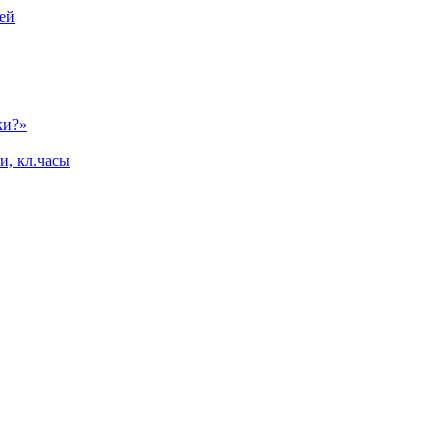
ей
ки?»
и, кл.часы