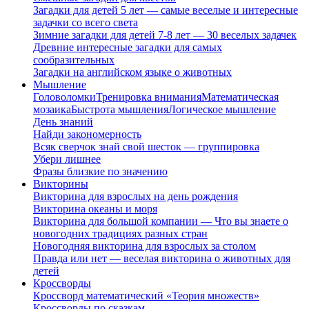
Загадки для детей 5 лет — самые веселые и интересные
задачки со всего света
Зимние загадки для детей 7-8 лет — 30 веселых задачек
Древние интересные загадки для самых
сообразительных
Загадки на английском языке о животных
Мышление
Головоломки
Тренировка внимания
Математическая
мозаика
Быстрота мышления
Логическое мышление
День знаний
Найди закономерность
Всяк сверчок знай свой шесток — группировка
Убери лишнее
Фразы близкие по значению
Викторины
Викторина для взрослых на день рождения
Викторина океаны и моря
Викторина для большой компании — Что вы знаете о
новогодних традициях разных стран
Новогодняя викторина для взрослых за столом
Правда или нет — веселая викторина о животных для
детей
Кроссворды
Кроссворд математический «Теория множеств»
Кроссворды по сказкам