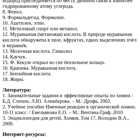
водород присоединяется по месту двойной связи к наиболее
гидрированному атому углерода.
8. Фенол.
9. Формальдегид. Формалин.
10. Ацетилен, этин.
11. Метиловый спирт или метанол.
12. Муравьиная (метановая) кислота. В природе муравьиная
кислота обнаружена в хвое, кфруктах, едких выделениях пчёл
и муравьёв.
13. Молочная кислота. Гликолиз
14. Каучук.
15. Ф. Кекуле открыл во сне бензольное кольцо.
16. Крапива. Муравьиная кислота.
17. Бензойная кислота.
18. Жиры.
Литература:
1. Занимательные задания и эффективные опыты по химии /
Б.Д. Степин, Л.Ю. Аликберова. – М.: Дрофа, 2002.
2. Учебное пособие Именные реакции в органической химии.
10-11 класс. / Емельянова Е.О. – М.: Вентана-Граф, 2010
3. Энциклопедия для детей, Химия, Том 17, Володин В.А.,
2000.
Интернет-ресурсы: