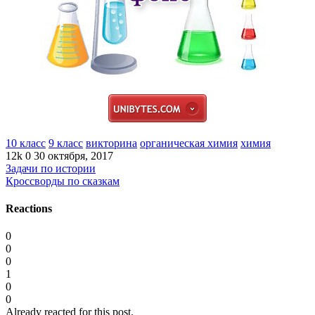
10 класс
9 класс
викторина
органическая химия
химия
12k
0
30 октября, 2017
Задачи по истории
Кроссворды по сказкам
Reactions
0
0
0
1
0
0
Already reacted for this post.