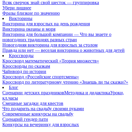
Всяк сверчок знай свой шесток — группировка
Убери лишнее
Фразы близкие по значению
Викторины
Викторина для взрослых на день рождения
Викторина океаны и моря
Викторина для большой компании — Что вы знаете о
новогодних традициях разных стран
Новогодняя викторина для взрослых за столом
Правда или нет — веселая викторина о животных для детей
Кроссворды
Кроссворд математический «Теория множеств»
Кроссворды по сказкам
Чайнворд по истории
Кроссворд «Российские спортсмены»
Кроссворд по литературному чтению «Знаешь ли ты сказки?»
Блог
Сценарии детских праздников
Методика и дидактика
Уроки,
кл.часы
Смешные загадки для квестов
Что подарить на свадьбу своими руками
Современные конкурсы на свадьбу
Сценарий гендер пати
Конкурсы на вечеринку для взрослых