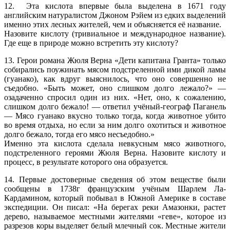
12. Эта кислота впервые была выделена в 1671 году
английским натуралистом Джоном Рэйем из едких выделений
именно этих лесных жителей, чем и объясняется её название.
Назовите кислоту (тривиальное и международное название).
Где еще в природе можно встретить эту кислоту?
13. Герои романа Жюля Верна «Дети капитана Гранта» только
собирались поужинать мясом подстреленной ими дикой ламы
(гуанако), как вдруг выяснилось, что оно совершенно не
съедобно. «Быть может, оно слишком долго лежало?» —
озадаченно спросил один из них. «Нет, оно, к сожалению,
слишком долго бежало! — ответил учёный-географ Паганель
— Мясо гуанако вкусно только тогда, когда животное убито
во время отдыха, но если за ним долго охотиться и животное
долго бежало, тогда его мясо несъедобно.»
Именно эта кислота сделала невкусным мясо животного,
подстреленного героями Жюля Верна. Назовите кислоту и
процесс, в результате которого она образуется.
14. Первые достоверные сведения об этом веществе были
сообщены в 1738г французским учёным Шарлем Ла-
Кардамином, который побывал в Южной Америке в составе
экспедиции. Он писал: «На берегах реки Амазонки, растет
дерево, называемое местными жителями «геве», которое из
разрезов коры выделяет белый млечный сок. Местные жители