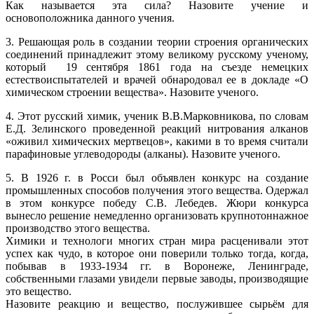
Как называется эта сила? Назовите учение и
основоположника данного учения.
3. Решающая роль в создании теории строения органических
соединений принадлежит этому великому русскому ученому,
который 19 сентября 1861 года на съезде немецких
естествоиспытателей и врачей обнародовал ее в докладе «О
химическом строении вещества». Назовите ученого.
4. Этот русский химик, ученик В.В.Марковникова, по словам
Е.Д. Зелинского проведенной реакций нитрования алканов
«оживил химических мертвецов», какими в то время считали
парафиновые углеводороды (алканы). Назовите ученого.
5. В 1926 г. в Росси был объявлен конкурс на создание
промышленных способов получения этого вещества. Одержал
в этом конкурсе победу С.В. Лебедев. Жюри конкурса
вынесло решение немедленно организовать крупнотоннажное
производство этого вещества.
Химики и технологи многих стран мира расценивали этот
успех как чудо, в которое они поверили только тогда, когда,
побывав в 1933-1934 гг. в Воронеже, Ленинграде,
собственными глазами увидели первые заводы, производящие
это вещество.
Назовите реакцию и вещество, послужившее сырьём для