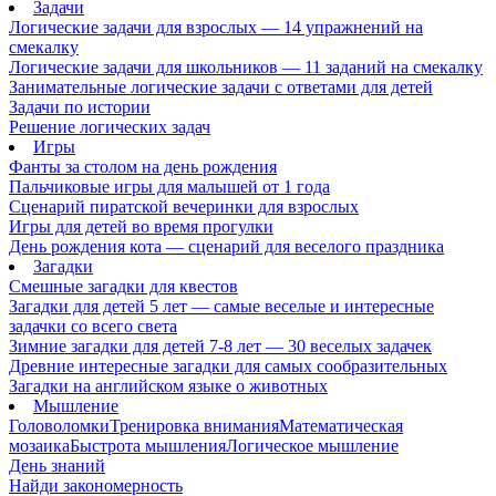
Задачи
Логические задачи для взрослых — 14 упражнений на
смекалку
Логические задачи для школьников — 11 заданий на смекалку
Занимательные логические задачи с ответами для детей
Задачи по истории
Решение логических задач
Игры
Фанты за столом на день рождения
Пальчиковые игры для малышей от 1 года
Сценарий пиратской вечеринки для взрослых
Игры для детей во время прогулки
День рождения кота — сценарий для веселого праздника
Загадки
Смешные загадки для квестов
Загадки для детей 5 лет — самые веселые и интересные
задачки со всего света
Зимние загадки для детей 7-8 лет — 30 веселых задачек
Древние интересные загадки для самых сообразительных
Загадки на английском языке о животных
Мышление
Головоломки
Тренировка внимания
Математическая
мозаика
Быстрота мышления
Логическое мышление
День знаний
Найди закономерность