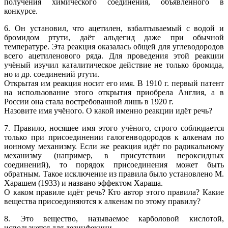
получения химического соединения, объявленного в
конкурсе.
6. Он установил, что ацетилен, взбалтываемый с водой и
бромидом ртути, даёт альдегид даже при обычной
температуре. Эта реакция оказалась общей для углеводородов
всего ацетиленового ряда. Для проведения этой реакции
учёный изучил каталитическое действие не только бромида,
но и др. соединений ртути.
Открытая им реакция носит его имя. В 1910 г. первый патент
на использование этого открытия приобрела Англия, а в
России она стала востребованной лишь в 1920 г.
Назовите имя учёного. О какой именно реакции идёт речь?
7. Правило, носящее имя этого учёного, строго соблюдается
только при присоединении галогенводородов к алкенам по
ионному механизму. Если же реакция идёт по радикальному
механизму (например, в присутствии пероксидных
соединений), то порядок присоединения может быть
обратным. Такое исключение из правила было установлено М.
Харашем (1933) и названо эффектом Хараша.
О каком правиле идёт речь? Кто автор этого правила? Какие
вещества присоединяются к алкенам по этому правилу?
8. Это вещество, называемое карболовой кислотой,
используется для дезинфекции.