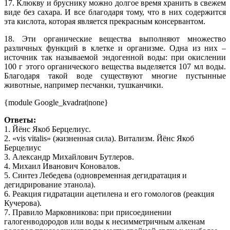
17. Клюкву и бруснику можно долгое время хранить в свежем
виде без сахара. И все благодаря тому, что в них содержится
эта кислота, которая является прекрасным консервантом.
18. Эти органические вещества выполняют множество
различных функций в клетке и организме. Одна из них –
источник так называемой эндогенной воды: при окислении
100 г этого органического вещества выделяется 107 мл воды.
Благодаря такой воде существуют многие пустынные
животные, например песчанки, тушканчики.
{module Google_kvadrat|none}
Ответы:
1. Йёнс Якоб Берцелиус.
2. «vis vitalis» (жизненная сила). Витализм. Йёнс Якоб
Берцелиус
3. Александр Михайлович Бутлеров.
4. Михаил Иванович Коновалов.
5. Синтез Лебедева (одновременная дегидратация и
дегидрирование этанола).
6. Реакция гидратации ацетилена и его гомологов (реакция
Кучерова).
7. Правило Марковникова: при присоединении
галогенводородов или воды к несимметричным алкенам