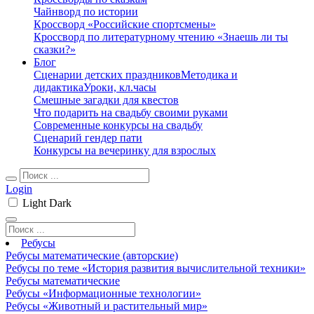
Чайнворд по истории
Кроссворд «Российские спортсмены»
Кроссворд по литературному чтению «Знаешь ли ты
сказки?»
Блог
Сценарии детских праздников
Методика и
дидактика
Уроки, кл.часы
Смешные загадки для квестов
Что подарить на свадьбу своими руками
Современные конкурсы на свадьбу
Сценарий гендер пати
Конкурсы на вечеринку для взрослых
Login
Light
Dark
Ребусы
Ребусы математические (авторские)
Ребусы по теме «История развития вычислительной техники»
Ребусы математические
Ребусы «Информационные технологии»
Ребусы «Животный и растительный мир»