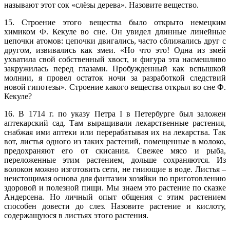
называют этот сок «слёзы дерева». Назовите вещество.
15. Строение этого вещества было открыто немецким
химиком Ф. Кекуле во сне. Он увидел длинные линейные
цепочки атомов: цепочки двигались, часто сближались друг с
другом, извивались как змеи. «Но что это! Одна из змей
ухватила свой собственный хвост, и фигура эта насмешливо
закружилась перед глазами. Пробужденный как вспышкой
молнии, я провел остаток ночи за разработкой следствий
новой гипотезы». Строение какого вещества открыл во сне Ф.
Кекуле?
16. В 1714 г. по указу Петра I в Петербурге был заложен
аптекарский сад. Там выращивали лекарственные растения,
снабжая ими аптеки или перерабатывая их на лекарства. Так
вот, листья одного из таких растений, помещенные в молоко,
предохраняют его от скисания. Свежее мясо и рыба,
переложенные этим растением, дольше сохраняются. Из
волокон можно изготовить сети, не гниющие в воде. Листья –
неистощимая основа для фантазии хозяйки по приготовлению
здоровой и полезной пищи. Мы знаем это растение по сказке
Андерсена. Но личный опыт общения с этим растением
способен довести до слез. Назовите растение и кислоту,
содержащуюся в листьях этого растения.