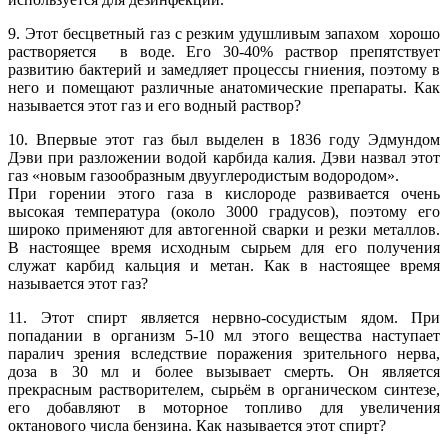
9. Этот бесцветный газ с резким удушливым запахом хорошо
растворяется в воде. Его 30-40% раствор препятствует
развитию бактерий и замедляет процессы гниения, поэтому в
него и помещают различные анатомические препараты. Как
называется этот газ и его водный раствор?
10. Впервые этот газ был выделен в 1836 году Эдмундом
Дэви при разложении водой карбида калия. Дэви назвал этот
газ «новым газообразным двууглеродистым водородом».
При горении этого газа в кислороде развивается очень
высокая температура (около 3000 градусов), поэтому его
широко применяют для автогенной сварки и резки металлов.
В настоящее время исходным сырьем для его получения
служат карбид кальция и метан. Как в настоящее время
называется этот газ?
11. Этот спирт является нервно-сосудистым ядом. При
попадании в организм 5-10 мл этого вещества наступает
паралич зрения вследствие поражения зрительного нерва,
доза в 30 мл и более вызывает смерть. Он является
прекрасным растворителем, сырьём в органическом синтезе,
его добавляют в моторное топливо для увеличения
октанового числа бензина. Как называется этот спирт?