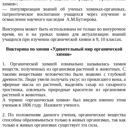
химия»;
— популяризация знаний об ученых химиках-органиках,
патриотическое воспитание учащихся через изучение и
осмысление научного наследия А.М.Бутлерова.
Викторина может быть использована не только во внеурочное
время, но и на уроках химии для актуализации знаний
учащихся при изучении органической химии в 9, 10 классах.
Викторина по химии «Удивительный мир органической
химии»
1. Органической химией изначально называлась химия
веществ, полученных из организмов растений и животных. С
такими веществами человечество было знакомо с глубокой
древности. Люди умели получать уксус из прокисшего вина, а
эфирные масла из растений, выделять сахар из сахарного
тростника, извлекать природные красители из организмов
растений и животных.
А термин «органическая химия» был введен именно этим
ученым в 1806 году. Назовите ученого.
2. По положениям данного учения, органические вещества
способны образовываться только в живых организмах, так как
только в живых организмах существует эта сила.