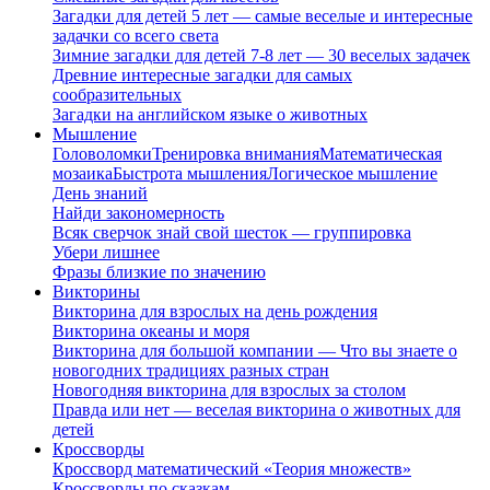
Загадки для детей 5 лет — самые веселые и интересные
задачки со всего света
Зимние загадки для детей 7-8 лет — 30 веселых задачек
Древние интересные загадки для самых
сообразительных
Загадки на английском языке о животных
Мышление
Головоломки
Тренировка внимания
Математическая
мозаика
Быстрота мышления
Логическое мышление
День знаний
Найди закономерность
Всяк сверчок знай свой шесток — группировка
Убери лишнее
Фразы близкие по значению
Викторины
Викторина для взрослых на день рождения
Викторина океаны и моря
Викторина для большой компании — Что вы знаете о
новогодних традициях разных стран
Новогодняя викторина для взрослых за столом
Правда или нет — веселая викторина о животных для
детей
Кроссворды
Кроссворд математический «Теория множеств»
Кроссворды по сказкам