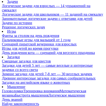
Задачи
Логические задачи для взрослых — 14 упражнений на
смекалку
Логические задачи для школьников — 11 заданий на смекалку
Занимательные логические задачи с ответами для детей
Задачи по истории
Решение логических задач
Игры
Фанты за столом на день рождения
Пальчиковые игры для малышей от 1 года
Сценарий пиратской вечеринки для взрослых
Игры для детей во время прогулки
День рождения кота — сценарий для веселого праздника
Загадки
Смешные загадки для квестов
Загадки для детей 5 лет — самые веселые и интересные
задачки со всего света
Зимние загадки для детей 7-8 лет — 30 веселых задачек
Древние интересные загадки для самых сообразительных
Загадки на английском языке о животных
Мышление
Головоломки
Тренировка внимания
Математическая
мозаика
Быстрота мышления
Логическое мышление
День знаний
Найди закономерность