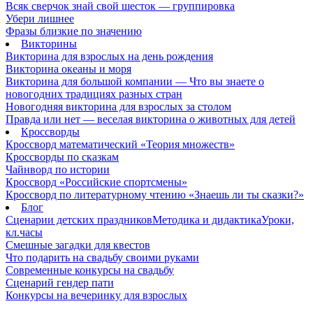
Всяк сверчок знай свой шесток — группировка
Убери лишнее
Фразы близкие по значению
Викторины
Викторина для взрослых на день рождения
Викторина океаны и моря
Викторина для большой компании — Что вы знаете о
новогодних традициях разных стран
Новогодняя викторина для взрослых за столом
Правда или нет — веселая викторина о животных для детей
Кроссворды
Кроссворд математический «Теория множеств»
Кроссворды по сказкам
Чайнворд по истории
Кроссворд «Российские спортсмены»
Кроссворд по литературному чтению «Знаешь ли ты сказки?»
Блог
Сценарии детских праздников
Методика и дидактика
Уроки,
кл.часы
Смешные загадки для квестов
Что подарить на свадьбу своими руками
Современные конкурсы на свадьбу
Сценарий гендер пати
Конкурсы на вечеринку для взрослых