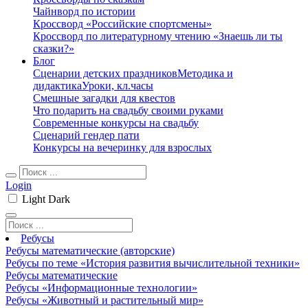
Чайнворд по истории
Кроссворд «Российские спортсмены»
Кроссворд по литературному чтению «Знаешь ли ты
сказки?»
Блог
Сценарии детских праздников
Методика и
дидактика
Уроки, кл.часы
Смешные загадки для квестов
Что подарить на свадьбу своими руками
Современные конкурсы на свадьбу
Сценарий гендер пати
Конкурсы на вечеринку для взрослых
Login
Light
Dark
Ребусы
Ребусы математические (авторские)
Ребусы по теме «История развития вычислительной техники»
Ребусы математические
Ребусы «Информационные технологии»
Ребусы «Животный и растительный мир»