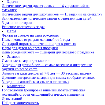
Задачи
Логические задачи для взрослых — 14 упражнений на
смекалку
Логические задачи для школьников — 11 заданий на смекалку
Занимательные логические задачи с ответами для детей
Задачи по истории
Решение логических задач
Игры
Фанты за столом на день рождения
Пальчиковые игры для малышей от 1 года
Сценарий пиратской вечеринки для взрослых
Игры для детей во время прогулки
День рождения кота — сценарий для веселого праздника
Загадки
Смешные загадки для квестов
Загадки для детей 5 лет — самые веселые и интересные
задачки со всего света
Зимние загадки для детей 7-8 лет — 30 веселых задачек
Древние интересные загадки для самых сообразительных
Загадки на английском языке о животных
Мышление
Головоломки
Тренировка внимания
Математическая
мозаика
Быстрота мышления
Логическое мышление
День знаний
Найди закономерность