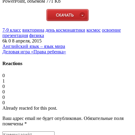
PowerPoint, объемом 771 Kb
7-9 класс
викторина
день космонавтики
космос
освоение
презентация
физика
6k
0
8 апреля, 2015
Английский язык – язык мира
Деловая игра «Права ребенка»
Reactions
0
1
0
0
0
0
Already reacted for this post.
Ваш адрес email не будет опубликован.
Обязательные поля
помечены
*