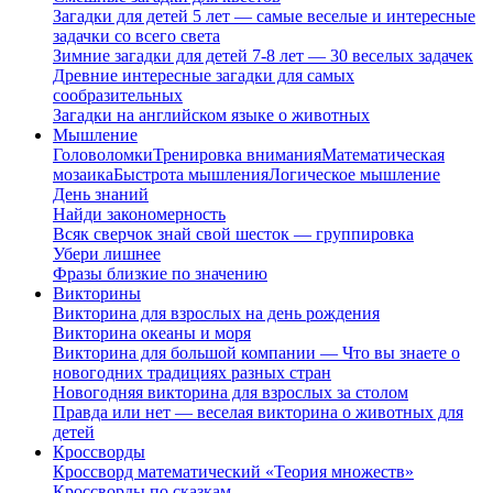
Загадки для детей 5 лет — самые веселые и интересные
задачки со всего света
Зимние загадки для детей 7-8 лет — 30 веселых задачек
Древние интересные загадки для самых
сообразительных
Загадки на английском языке о животных
Мышление
Головоломки
Тренировка внимания
Математическая
мозаика
Быстрота мышления
Логическое мышление
День знаний
Найди закономерность
Всяк сверчок знай свой шесток — группировка
Убери лишнее
Фразы близкие по значению
Викторины
Викторина для взрослых на день рождения
Викторина океаны и моря
Викторина для большой компании — Что вы знаете о
новогодних традициях разных стран
Новогодняя викторина для взрослых за столом
Правда или нет — веселая викторина о животных для
детей
Кроссворды
Кроссворд математический «Теория множеств»
Кроссворды по сказкам