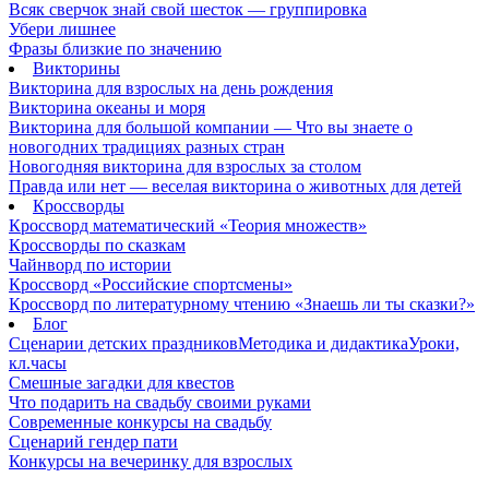
Всяк сверчок знай свой шесток — группировка
Убери лишнее
Фразы близкие по значению
Викторины
Викторина для взрослых на день рождения
Викторина океаны и моря
Викторина для большой компании — Что вы знаете о
новогодних традициях разных стран
Новогодняя викторина для взрослых за столом
Правда или нет — веселая викторина о животных для детей
Кроссворды
Кроссворд математический «Теория множеств»
Кроссворды по сказкам
Чайнворд по истории
Кроссворд «Российские спортсмены»
Кроссворд по литературному чтению «Знаешь ли ты сказки?»
Блог
Сценарии детских праздников
Методика и дидактика
Уроки,
кл.часы
Смешные загадки для квестов
Что подарить на свадьбу своими руками
Современные конкурсы на свадьбу
Сценарий гендер пати
Конкурсы на вечеринку для взрослых