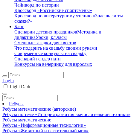
Чайнворд по истории
Кроссворд «Российские спортсмены»
Кроссворд по литературному чтению «Знаешь ли ты
сказки?»
Блог
Сценарии детских праздников
Методика и
дидактика
Уроки, кл.часы
Смешные загадки для квестов
Что подарить на свадьбу своими руками
Современные конкурсы на свадьбу
Сценарий гендер пати
Конкурсы на вечеринку для взрослых
Login
Light
Dark
Ребусы
Ребусы математические (авторские)
Ребусы по теме «История развития вычислительной техники»
Ребусы математические
Ребусы «Информационные технологии»
Ребусы «Животный и растительный мир»