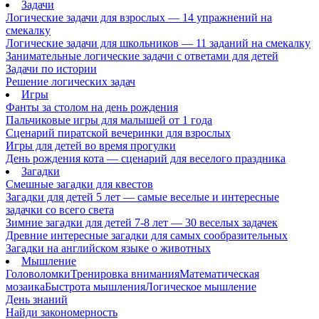
Задачи
Логические задачи для взрослых — 14 упражнений на
смекалку
Логические задачи для школьников — 11 заданий на смекалку
Занимательные логические задачи с ответами для детей
Задачи по истории
Решение логических задач
Игры
Фанты за столом на день рождения
Пальчиковые игры для малышей от 1 года
Сценарий пиратской вечеринки для взрослых
Игры для детей во время прогулки
День рождения кота — сценарий для веселого праздника
Загадки
Смешные загадки для квестов
Загадки для детей 5 лет — самые веселые и интересные
задачки со всего света
Зимние загадки для детей 7-8 лет — 30 веселых задачек
Древние интересные загадки для самых сообразительных
Загадки на английском языке о животных
Мышление
Головоломки
Тренировка внимания
Математическая
мозаика
Быстрота мышления
Логическое мышление
День знаний
Найди закономерность