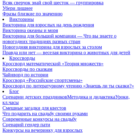
Всяк сверчок знай свой шесток — группировка
Убери лишнее
Фразы близкие по значению
Викторины
Викторина для взрослых на день рождения
Викторина океаны и моря
Викторина для большой компании — Что вы знаете о
новогодних традициях разных стран
Новогодняя викторина для взрослых за столом
Правда или нет — веселая викторина о животных для детей
Кроссворды
Кроссворд математический «Теория множеств»
Кроссворды по сказкам
Чайнворд по истории
Кроссворд «Российские спортсмены»
Кроссворд по литературному чтению «Знаешь ли ты сказки?»
Блог
Сценарии детских праздников
Методика и дидактика
Уроки,
кл.часы
Смешные загадки для квестов
Что подарить на свадьбу своими руками
Современные конкурсы на свадьбу
Сценарий гендер пати
Конкурсы на вечеринку для взрослых