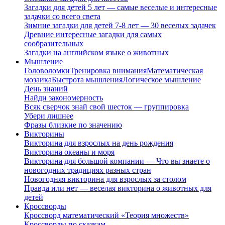
Загадки для детей 5 лет — самые веселые и интересные
задачки со всего света
Зимние загадки для детей 7-8 лет — 30 веселых задачек
Древние интересные загадки для самых
сообразительных
Загадки на английском языке о животных
Мышление
Головоломки
Тренировка внимания
Математическая
мозаика
Быстрота мышления
Логическое мышление
День знаний
Найди закономерность
Всяк сверчок знай свой шесток — группировка
Убери лишнее
Фразы близкие по значению
Викторины
Викторина для взрослых на день рождения
Викторина океаны и моря
Викторина для большой компании — Что вы знаете о
новогодних традициях разных стран
Новогодняя викторина для взрослых за столом
Правда или нет — веселая викторина о животных для
детей
Кроссворды
Кроссворд математический «Теория множеств»
Кроссворды по сказкам