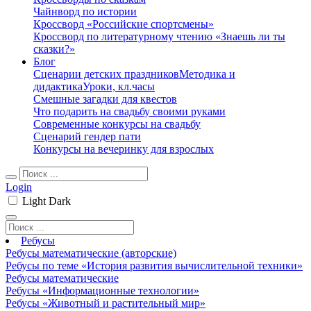
Чайнворд по истории
Кроссворд «Российские спортсмены»
Кроссворд по литературному чтению «Знаешь ли ты
сказки?»
Блог
Сценарии детских праздников
Методика и
дидактика
Уроки, кл.часы
Смешные загадки для квестов
Что подарить на свадьбу своими руками
Современные конкурсы на свадьбу
Сценарий гендер пати
Конкурсы на вечеринку для взрослых
Login
Light
Dark
Ребусы
Ребусы математические (авторские)
Ребусы по теме «История развития вычислительной техники»
Ребусы математические
Ребусы «Информационные технологии»
Ребусы «Животный и растительный мир»