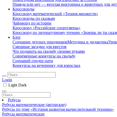
Правда или нет — веселая викторина о животных для дет
Кроссворды
Кроссворд математический «Теория множеств»
Кроссворды по сказкам
Чайнворд по истории
Кроссворд «Российские спортсмены»
Кроссворд по литературному чтению «Знаешь ли ты сказ
Блог
Сценарии детских праздников
Методика и дидактика
Урок
Смешные загадки для квестов
Что подарить на свадьбу своими руками
Современные конкурсы на свадьбу
Сценарий гендер пати
Конкурсы на вечеринку для взрослых
Login
Light
Dark
Ребусы
Ребусы математические (авторские)
Ребусы по теме «История развития вычислительной техники»
Ребусы математические