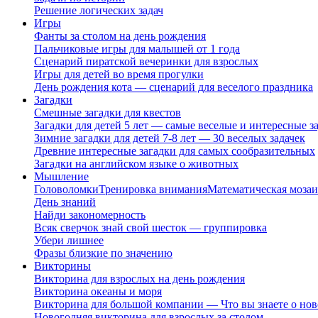
Решение логических задач
Игры
Фанты за столом на день рождения
Пальчиковые игры для малышей от 1 года
Сценарий пиратской вечеринки для взрослых
Игры для детей во время прогулки
День рождения кота — сценарий для веселого праздника
Загадки
Смешные загадки для квестов
Загадки для детей 5 лет — самые веселые и интересные за
Зимние загадки для детей 7-8 лет — 30 веселых задачек
Древние интересные загадки для самых сообразительных
Загадки на английском языке о животных
Мышление
Головоломки
Тренировка внимания
Математическая мозаи
День знаний
Найди закономерность
Всяк сверчок знай свой шесток — группировка
Убери лишнее
Фразы близкие по значению
Викторины
Викторина для взрослых на день рождения
Викторина океаны и моря
Викторина для большой компании — Что вы знаете о нов
Новогодняя викторина для взрослых за столом