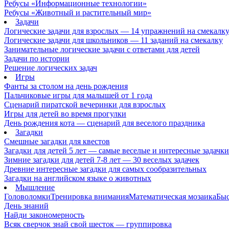
Ребусы «Информационные технологии»
Ребусы «Животный и растительный мир»
Задачи
Логические задачи для взрослых — 14 упражнений на смекалк
Логические задачи для школьников — 11 заданий на смекалку
Занимательные логические задачи с ответами для детей
Задачи по истории
Решение логических задач
Игры
Фанты за столом на день рождения
Пальчиковые игры для малышей от 1 года
Сценарий пиратской вечеринки для взрослых
Игры для детей во время прогулки
День рождения кота — сценарий для веселого праздника
Загадки
Смешные загадки для квестов
Загадки для детей 5 лет — самые веселые и интересные задачки 
Зимние загадки для детей 7-8 лет — 30 веселых задачек
Древние интересные загадки для самых сообразительных
Загадки на английском языке о животных
Мышление
Головоломки
Тренировка внимания
Математическая мозаика
Быс
День знаний
Найди закономерность
Всяк сверчок знай свой шесток — группировка