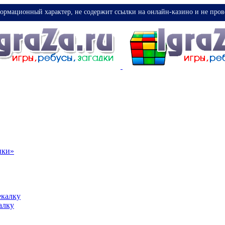
ормационный характер, не содержит ссылки на онлайн-казино и не пров
ики»
екалку
алку