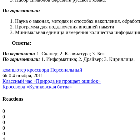
По горизонтали:
Наука о законах, методах и способах накопления, обрабо
Программа для подключения внешней памяти.
Минимальная единица измерения количества информаци
Ответы:
По вертикали:
1. Сканер; 2. Клавиатура; 3. Бит.
По горизонтали:
1. Информатика; 2. Драйвер; 3. Кириллица.
компьютер
кроссворд
Персональный
6k
0
4 ноября, 2011
Классный час «Природа не прощает ошибок»
Кроссворд «Куликовская битва»
Reactions
0
0
0
0
0
4