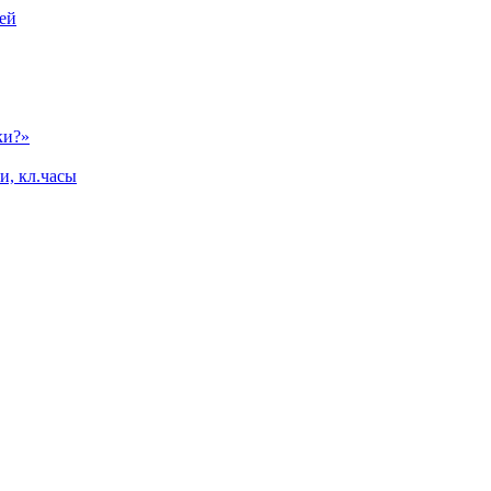
ей
ки?»
и, кл.часы