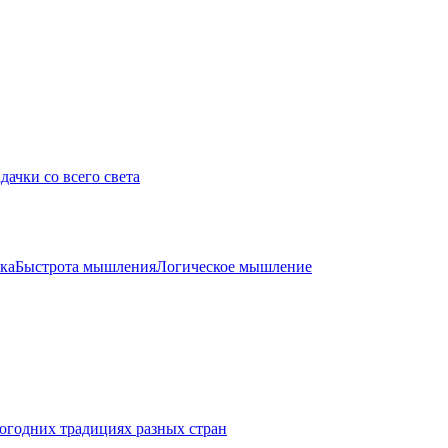
дачки со всего света
ка
Быстрота мышления
Логическое мышление
огодних традициях разных стран