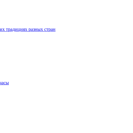
их традициях разных стран
.часы