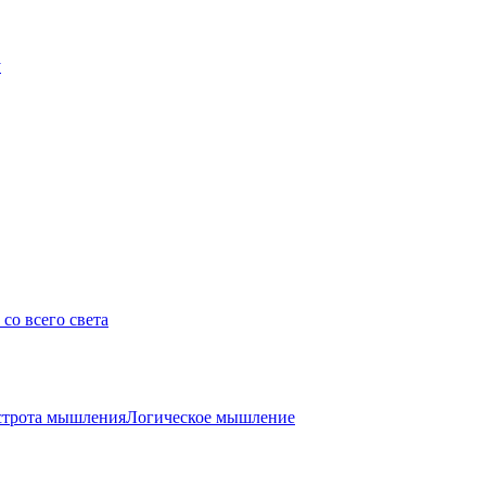
у
со всего света
трота мышления
Логическое мышление