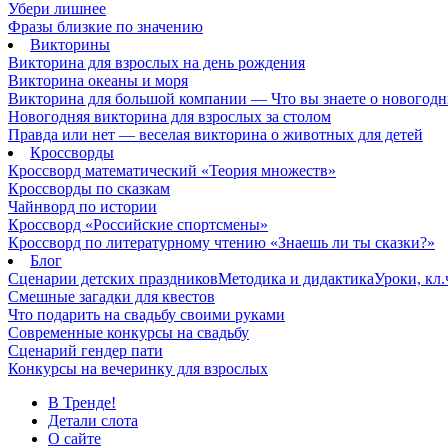
Убери лишнее
Фразы близкие по значению
Викторины
Викторина для взрослых на день рождения
Викторина океаны и моря
Викторина для большой компании — Что вы знаете о новогодн
Новогодняя викторина для взрослых за столом
Правда или нет — веселая викторина о животных для детей
Кроссворды
Кроссворд математический «Теория множеств»
Кроссворды по сказкам
Чайнворд по истории
Кроссворд «Российские спортсмены»
Кроссворд по литературному чтению «Знаешь ли ты сказки?»
Блог
Сценарии детских праздников
Методика и дидактика
Уроки, кл
Смешные загадки для квестов
Что подарить на свадьбу своими руками
Современные конкурсы на свадьбу
Сценарий гендер пати
Конкурсы на вечеринку для взрослых
В Тренде!
Детали слота
О сайте