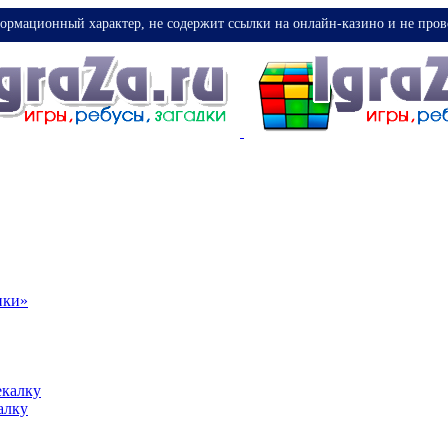
ормационный характер, не содержит ссылки на онлайн-казино и не пров
ики»
екалку
алку