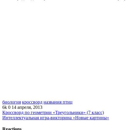
биология
кроссворд
названия птиц
6k
0
14 апреля, 2013
Кроссворд по геометрии «Треугольники» (7 класс)
Интеллектуальная игра-викторина «Новые картины»
Reactions