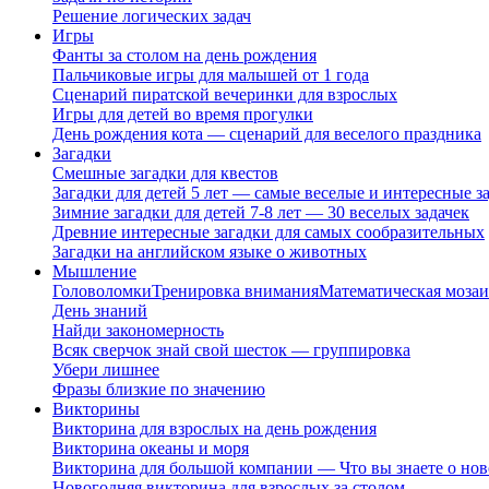
Решение логических задач
Игры
Фанты за столом на день рождения
Пальчиковые игры для малышей от 1 года
Сценарий пиратской вечеринки для взрослых
Игры для детей во время прогулки
День рождения кота — сценарий для веселого праздника
Загадки
Смешные загадки для квестов
Загадки для детей 5 лет — самые веселые и интересные за
Зимние загадки для детей 7-8 лет — 30 веселых задачек
Древние интересные загадки для самых сообразительных
Загадки на английском языке о животных
Мышление
Головоломки
Тренировка внимания
Математическая мозаи
День знаний
Найди закономерность
Всяк сверчок знай свой шесток — группировка
Убери лишнее
Фразы близкие по значению
Викторины
Викторина для взрослых на день рождения
Викторина океаны и моря
Викторина для большой компании — Что вы знаете о нов
Новогодняя викторина для взрослых за столом