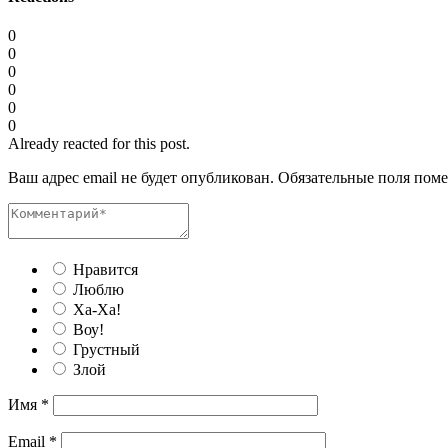
0
0
0
0
0
0
Already reacted for this post.
Ваш адрес email не будет опубликован.
Обязательные поля пом
Нравится
Люблю
Ха-Ха!
Воу!
Грустный
Злой
Имя
*
Email
*