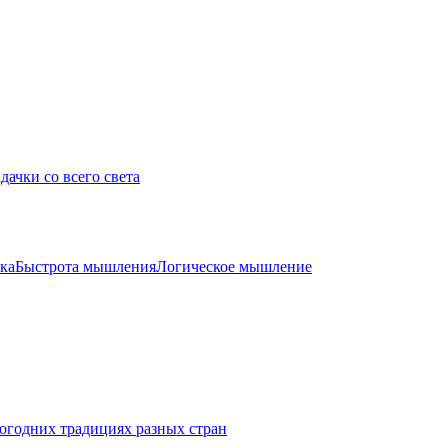
дачки со всего света
ка
Быстрота мышления
Логическое мышление
огодних традициях разных стран