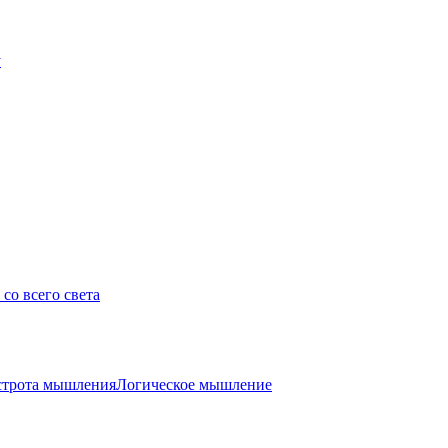
у
со всего света
трота мышления
Логическое мышление