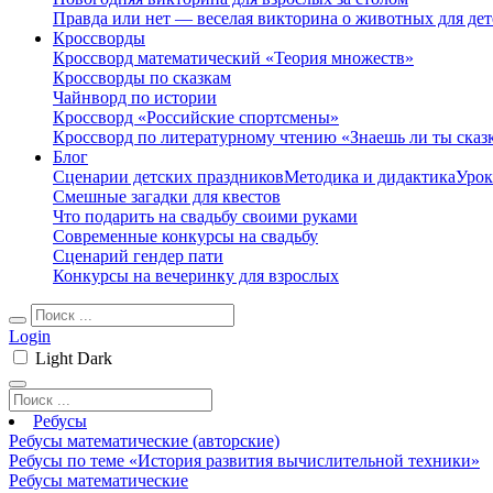
Правда или нет — веселая викторина о животных для дет
Кроссворды
Кроссворд математический «Теория множеств»
Кроссворды по сказкам
Чайнворд по истории
Кроссворд «Российские спортсмены»
Кроссворд по литературному чтению «Знаешь ли ты сказ
Блог
Сценарии детских праздников
Методика и дидактика
Урок
Смешные загадки для квестов
Что подарить на свадьбу своими руками
Современные конкурсы на свадьбу
Сценарий гендер пати
Конкурсы на вечеринку для взрослых
Login
Light
Dark
Ребусы
Ребусы математические (авторские)
Ребусы по теме «История развития вычислительной техники»
Ребусы математические