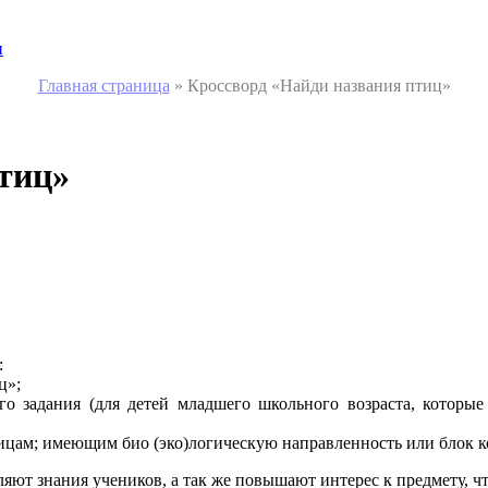
и
Главная страница
»
Кроссворд «Найди названия птиц»
тиц»
:
иц»;
его задания (для детей младшего школьного возраста, котор
цам; имеющим био (эко)логическую направленность или блок к
бляют знания учеников, а так же повышают интерес к предмету, 