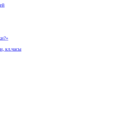
ей
ки?»
и, кл.часы