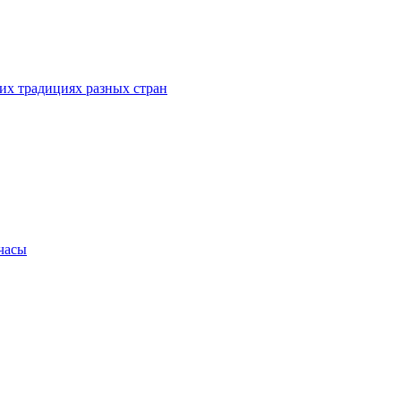
их традициях разных стран
.часы