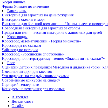
Убери лишнее
Фразы близкие по значению
Викторины
Викторина для взрослых на день рождения
Викторина океаны и моря
Викторина для большой компании — Что вы знаете о новогодн
Новогодняя викторина для взрослых за столом
Правда или нет — веселая викторина о животных для детей
Кроссворды
Кроссворд математический «Теория множеств»
Кроссворды по сказкам
Чайнворд по истории
Кроссворд «Российские спортсмены»
Кроссворд по литературному чтению «Знаешь ли ты сказки?»
Блог
Сценарии детских праздников
Методика и дидактика
Уроки, кл
Смешные загадки для квестов
Что подарить на свадьбу своими руками
Современные конкурсы на свадьбу
Сценарий гендер пати
Конкурсы на вечеринку для взрослых
В Тренде!
Детали слота
О сайте