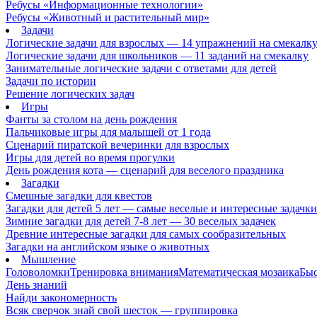
Ребусы «Информационные технологии»
Ребусы «Животный и растительный мир»
Задачи
Логические задачи для взрослых — 14 упражнений на смекалк
Логические задачи для школьников — 11 заданий на смекалку
Занимательные логические задачи с ответами для детей
Задачи по истории
Решение логических задач
Игры
Фанты за столом на день рождения
Пальчиковые игры для малышей от 1 года
Сценарий пиратской вечеринки для взрослых
Игры для детей во время прогулки
День рождения кота — сценарий для веселого праздника
Загадки
Смешные загадки для квестов
Загадки для детей 5 лет — самые веселые и интересные задачки 
Зимние загадки для детей 7-8 лет — 30 веселых задачек
Древние интересные загадки для самых сообразительных
Загадки на английском языке о животных
Мышление
Головоломки
Тренировка внимания
Математическая мозаика
Быс
День знаний
Найди закономерность
Всяк сверчок знай свой шесток — группировка