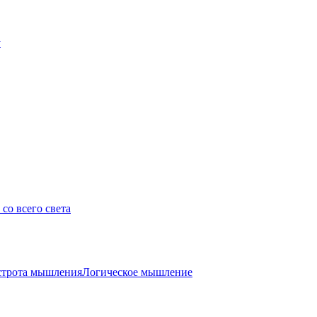
у
со всего света
трота мышления
Логическое мышление