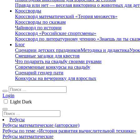
Правда или нет — веселая викторина о животных для дет
Кроссворды
Кроссворд математический «Теория множеств»
Кроссворды по сказкам
Чайнворд по истории
Кроссворд «Российские спортсмены»
Кроссворд по литературному чтению «Знаешь ли ты сказ
Блог
Сценарии детских праздников
Методика и дидактика
Урок
Смешные загадки для квестов
Что подарить на свадьбу своими руками
Современные конкурсы на свадьбу
Сценарий гендер пати
Конкурсы на вечеринку для взрослых
Login
Light
Dark
Ребусы
Ребусы математические (авторские)
Ребусы по теме «История развития вычислительной техники»
Ребусы математические