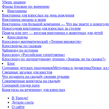
Убери лишнее
Фразы близкие по значению
Викторины
Викторина для взрослых на день рождения
Викторина океаны и моря
Викторина для большой компании — Что вы знаете о новогодн
Новогодняя викторина для взрослых за столом
Правда или нет — веселая викторина о животных для детей
Кроссворды
Кроссворд математический «Теория множеств»
Кроссворды по сказкам
Чайнворд по истории
Кроссворд «Российские спортсмены»
Кроссворд по литературному чтению «Знаешь ли ты сказки?»
Блог
Сценарии детских праздников
Методика и дидактика
Уроки, кл
Смешные загадки для квестов
Что подарить на свадьбу своими руками
Современные конкурсы на свадьбу
Сценарий гендер пати
Конкурсы на вечеринку для взрослых
В Тренде!
Детали слота
О сайте