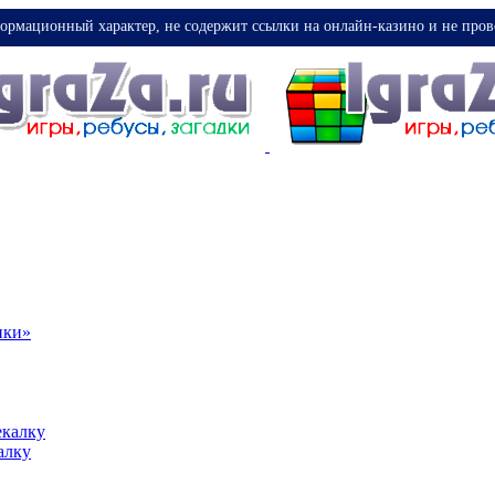
ормационный характер, не содержит ссылки на онлайн-казино и не пров
ики»
екалку
алку