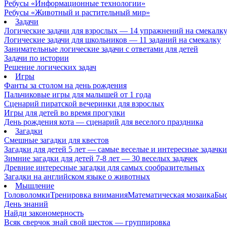
Ребусы «Информационные технологии»
Ребусы «Животный и растительный мир»
Задачи
Логические задачи для взрослых — 14 упражнений на смекалк
Логические задачи для школьников — 11 заданий на смекалку
Занимательные логические задачи с ответами для детей
Задачи по истории
Решение логических задач
Игры
Фанты за столом на день рождения
Пальчиковые игры для малышей от 1 года
Сценарий пиратской вечеринки для взрослых
Игры для детей во время прогулки
День рождения кота — сценарий для веселого праздника
Загадки
Смешные загадки для квестов
Загадки для детей 5 лет — самые веселые и интересные задачки 
Зимние загадки для детей 7-8 лет — 30 веселых задачек
Древние интересные загадки для самых сообразительных
Загадки на английском языке о животных
Мышление
Головоломки
Тренировка внимания
Математическая мозаика
Быс
День знаний
Найди закономерность
Всяк сверчок знай свой шесток — группировка