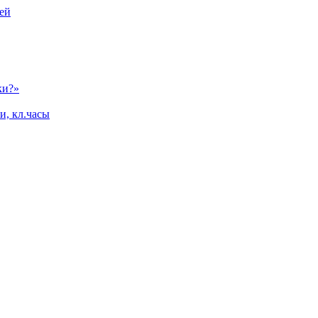
ей
ки?»
и, кл.часы