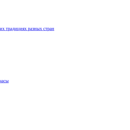
их традициях разных стран
.часы