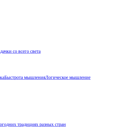
дачки со всего света
ка
Быстрота мышления
Логическое мышление
огодних традициях разных стран