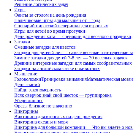
Решение логических задач
Игры
Фанты за столом на день рождения
Пальчиковые игры для малышей от 1 года
Сценарий пиратской вечеринки для взрослых
Игры для детей во время прогулки
День рождения кота — сценарий для веселого праздника
Загадки
Смешные загадки для квестов
Загадки для детей 5 лет — самые веселые и интересные за
Зимние загадки для детей 7-8 лет — 30 веселых задачек
Древние интересные загадки для самых сообразительных
Загадки на английском языке о животных
Мышление
Головоломки
Тренировка внимания
Математическая мозаи
День знаний
Найди закономерность
Всяк сверчок знай свой шесток — группировка
Убери лишнее
Фразы близкие по значению
Викторины
Викторина для взрослых на день рождения
Викторина океаны и моря
Викторина для большой компании — Что вы знаете о нов
Новогодняя викторина для взрослых за столом