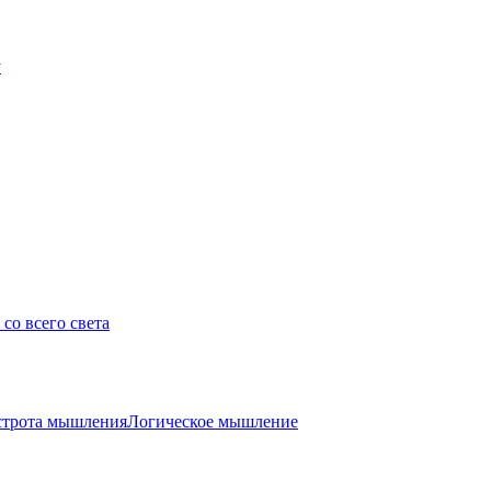
у
со всего света
трота мышления
Логическое мышление