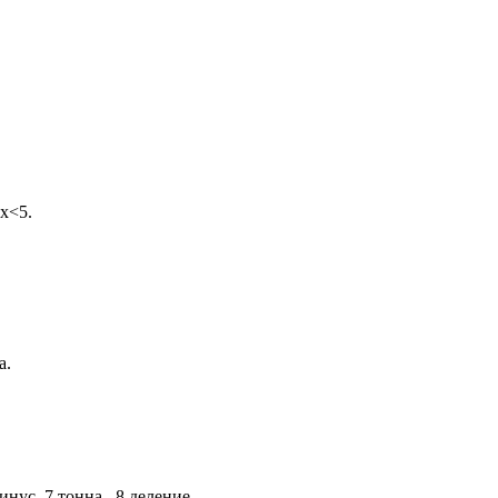
х<5.
а.
минус, 7 тонна, 8 деление.