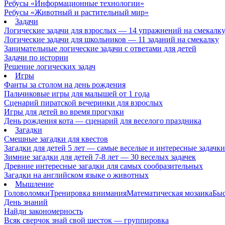
Ребусы «Информационные технологии»
Ребусы «Животный и растительный мир»
Задачи
Логические задачи для взрослых — 14 упражнений на смекалк
Логические задачи для школьников — 11 заданий на смекалку
Занимательные логические задачи с ответами для детей
Задачи по истории
Решение логических задач
Игры
Фанты за столом на день рождения
Пальчиковые игры для малышей от 1 года
Сценарий пиратской вечеринки для взрослых
Игры для детей во время прогулки
День рождения кота — сценарий для веселого праздника
Загадки
Смешные загадки для квестов
Загадки для детей 5 лет — самые веселые и интересные задачки 
Зимние загадки для детей 7-8 лет — 30 веселых задачек
Древние интересные загадки для самых сообразительных
Загадки на английском языке о животных
Мышление
Головоломки
Тренировка внимания
Математическая мозаика
Быс
День знаний
Найди закономерность
Всяк сверчок знай свой шесток — группировка