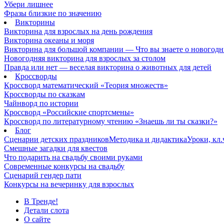
Убери лишнее
Фразы близкие по значению
Викторины
Викторина для взрослых на день рождения
Викторина океаны и моря
Викторина для большой компании — Что вы знаете о новогодн
Новогодняя викторина для взрослых за столом
Правда или нет — веселая викторина о животных для детей
Кроссворды
Кроссворд математический «Теория множеств»
Кроссворды по сказкам
Чайнворд по истории
Кроссворд «Российские спортсмены»
Кроссворд по литературному чтению «Знаешь ли ты сказки?»
Блог
Сценарии детских праздников
Методика и дидактика
Уроки, кл
Смешные загадки для квестов
Что подарить на свадьбу своими руками
Современные конкурсы на свадьбу
Сценарий гендер пати
Конкурсы на вечеринку для взрослых
В Тренде!
Детали слота
О сайте