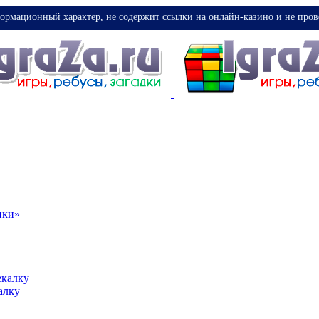
ормационный характер, не содержит ссылки на онлайн-казино и не пров
ики»
екалку
алку