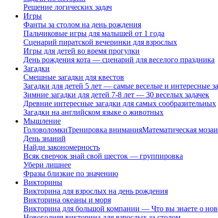
Решение логических задач
Игры
Фанты за столом на день рождения
Пальчиковые игры для малышей от 1 года
Сценарий пиратской вечеринки для взрослых
Игры для детей во время прогулки
День рождения кота — сценарий для веселого праздника
Загадки
Смешные загадки для квестов
Загадки для детей 5 лет — самые веселые и интересные за
Зимние загадки для детей 7-8 лет — 30 веселых задачек
Древние интересные загадки для самых сообразительных
Загадки на английском языке о животных
Мышление
Головоломки
Тренировка внимания
Математическая мозаи
День знаний
Найди закономерность
Всяк сверчок знай свой шесток — группировка
Убери лишнее
Фразы близкие по значению
Викторины
Викторина для взрослых на день рождения
Викторина океаны и моря
Викторина для большой компании — Что вы знаете о нов
Новогодняя викторина для взрослых за столом