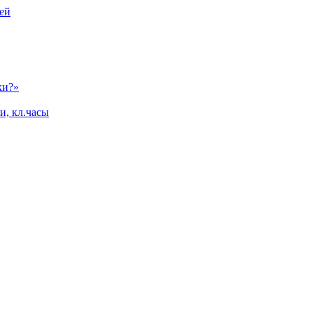
ей
ки?»
и, кл.часы