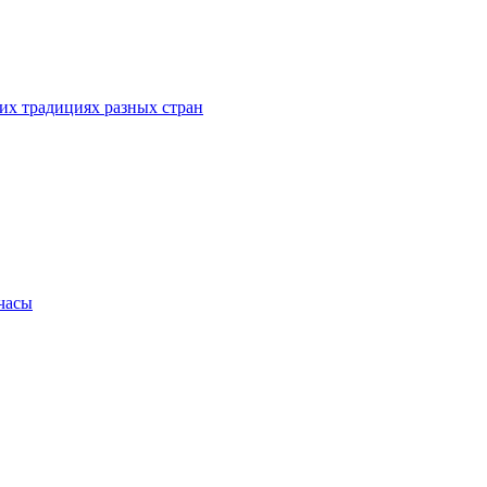
их традициях разных стран
.часы