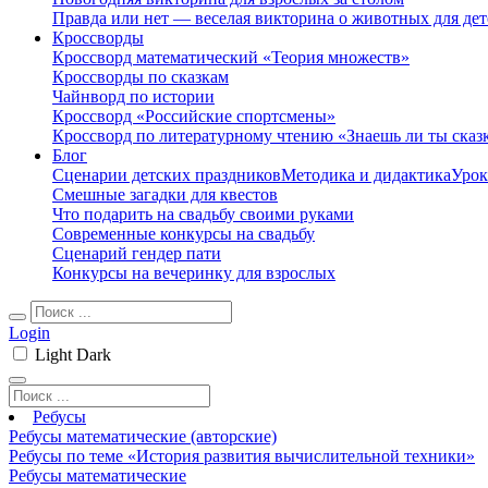
Правда или нет — веселая викторина о животных для дет
Кроссворды
Кроссворд математический «Теория множеств»
Кроссворды по сказкам
Чайнворд по истории
Кроссворд «Российские спортсмены»
Кроссворд по литературному чтению «Знаешь ли ты сказ
Блог
Сценарии детских праздников
Методика и дидактика
Урок
Смешные загадки для квестов
Что подарить на свадьбу своими руками
Современные конкурсы на свадьбу
Сценарий гендер пати
Конкурсы на вечеринку для взрослых
Login
Light
Dark
Ребусы
Ребусы математические (авторские)
Ребусы по теме «История развития вычислительной техники»
Ребусы математические