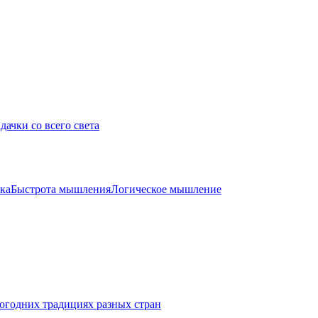
дачки со всего света
ка
Быстрота мышления
Логическое мышление
огодних традициях разных стран