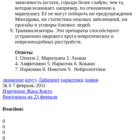
зависимость (кстати, гораздо более слабую, чем та,
которая возникает, напри­мер, по отношению к
марихуане). Её не могут побороть ни предупреждения
Минздрава, ни статистика опасных заболеваний, ни
просьбы и уговоры близких людей.
Транквилизаторы. Эти препараты способствуют
устранению широкого круга невротических и
неврозоподобных расстройств.
Ответы
1. Опиум 2. Марихуана 3. Анаша
4. Амфитамин 5. Наркотик 6. Кокаин
7. Наркоман 8. Никотин 9. Нейролептики
движение
кругу
Лабиринт
наркотики
химия
5k
0
7 февраля, 2011
Изречение Жана Кокто
Викторина на 23 февраля
Reactions
0
0
0
0