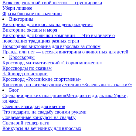
Всяк сверчок знай свой шесток — группировка
Убери лишнее
Фразы близкие по значению
Викторины
Викторина для взрослых на день рождения
Викторина океаны и моря
Викторина для большой компании — Что вы знаете о
новогодних традициях разных стран
Новогодняя викторина для взрослых за столом
Правда или нет — веселая викторина о животных для детей
Кроссворды
Кроссворд математический «Теория множеств»
Кроссворды по сказкам
Чайнворд по истории
Кроссворд «Российские спортсмены»
Кроссворд по литературному чтению «Знаешь ли ты сказки?»
Блог
Сценарии детских праздников
Методика и дидактика
Уроки,
кл.часы
Смешные загадки для квестов
Что подарить на свадьбу своими руками
Современные конкурсы на свадьбу
Сценарий гендер пати
Конкурсы на вечеринку для взрослых