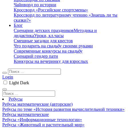
Чайнворд по истории
Кроссворд «Российские спортсмены»
Кроссворд по литературному чтению «Знаешь ли ты
сказки?»
Блог
Сценарии детских праздников
Методика и
дидактика
Уроки, кл.часы
Смешные загадки для квестов
Что подарить на свадьбу своими руками
Современные конкурсы на свадьбу
Сценарий гендер пати
Конкурсы на вечеринку для взрослых
Login
Light
Dark
Ребусы
Ребусы математические (авторские)
Ребусы по теме «История развития вычислительной техники»
Ребусы математические
Ребусы «Информационные технологии»
Ребусы «Животный и растительный мир»