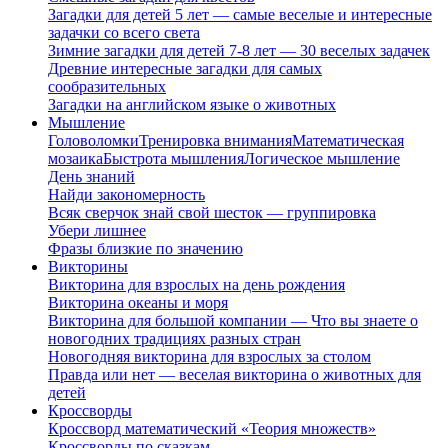
Загадки для детей 5 лет — самые веселые и интересные
задачки со всего света
Зимние загадки для детей 7-8 лет — 30 веселых задачек
Древние интересные загадки для самых
сообразительных
Загадки на английском языке о животных
Мышление
Головоломки
Тренировка внимания
Математическая
мозаика
Быстрота мышления
Логическое мышление
День знаний
Найди закономерность
Всяк сверчок знай свой шесток — группировка
Убери лишнее
Фразы близкие по значению
Викторины
Викторина для взрослых на день рождения
Викторина океаны и моря
Викторина для большой компании — Что вы знаете о
новогодних традициях разных стран
Новогодняя викторина для взрослых за столом
Правда или нет — веселая викторина о животных для
детей
Кроссворды
Кроссворд математический «Теория множеств»
Кроссворды по сказкам