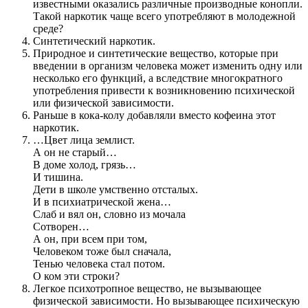
известными ока­зались различные производные конопли.
Такой наркотик чаще всего употребляют в молодежной
среде?
Синтетический наркотик.
Природное и синтетические вещество, которые при
введении в организм человека может изменить одну или
несколько его функций, а вследствие многократного
употребления привести к возникновению психической
или физической зависимости.
Раньше в кока-колу добавляли вместо кофеина этот
наркотик.
…Цвет лица землист.
А он не старый…
В доме холод, грязь…
И тишина.
Дети в школе умственно отсталых.
И в психиатрической жена…
Слаб и вял он, словно из мочала
Сотворен…
А он, при всем при том,
Человеком тоже был сначала,
Тенью человека стал потом.
О ком эти строки?
Легкое психотропное вещество, не вызывающее
физической зависимости. Но вызывающее психическую