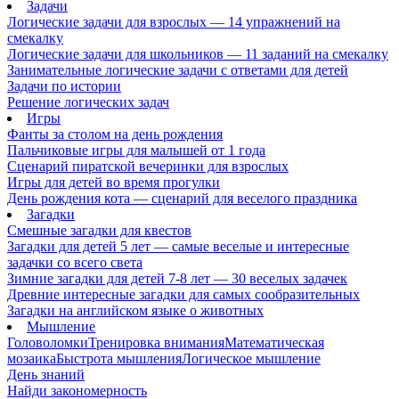
Задачи
Логические задачи для взрослых — 14 упражнений на
смекалку
Логические задачи для школьников — 11 заданий на смекалку
Занимательные логические задачи с ответами для детей
Задачи по истории
Решение логических задач
Игры
Фанты за столом на день рождения
Пальчиковые игры для малышей от 1 года
Сценарий пиратской вечеринки для взрослых
Игры для детей во время прогулки
День рождения кота — сценарий для веселого праздника
Загадки
Смешные загадки для квестов
Загадки для детей 5 лет — самые веселые и интересные
задачки со всего света
Зимние загадки для детей 7-8 лет — 30 веселых задачек
Древние интересные загадки для самых сообразительных
Загадки на английском языке о животных
Мышление
Головоломки
Тренировка внимания
Математическая
мозаика
Быстрота мышления
Логическое мышление
День знаний
Найди закономерность