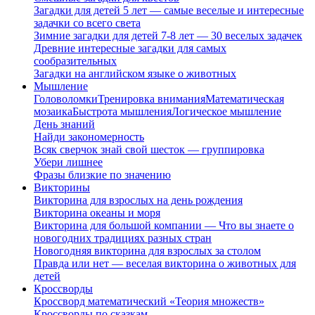
Загадки для детей 5 лет — самые веселые и интересные
задачки со всего света
Зимние загадки для детей 7-8 лет — 30 веселых задачек
Древние интересные загадки для самых
сообразительных
Загадки на английском языке о животных
Мышление
Головоломки
Тренировка внимания
Математическая
мозаика
Быстрота мышления
Логическое мышление
День знаний
Найди закономерность
Всяк сверчок знай свой шесток — группировка
Убери лишнее
Фразы близкие по значению
Викторины
Викторина для взрослых на день рождения
Викторина океаны и моря
Викторина для большой компании — Что вы знаете о
новогодних традициях разных стран
Новогодняя викторина для взрослых за столом
Правда или нет — веселая викторина о животных для
детей
Кроссворды
Кроссворд математический «Теория множеств»
Кроссворды по сказкам