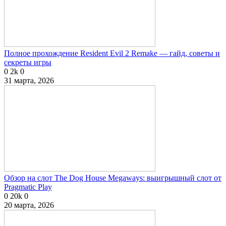
Полное прохождение Resident Evil 2 Remake — гайд, советы и
секреты игры
0
2k
0
31 марта, 2026
Обзор на слот The Dog House Megaways: выигрышный слот от
Pragmatic Play
0
20k
0
20 марта, 2026