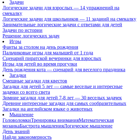
Задачи
Логические задачи для взрослых — 14 упражнений на
смекалку
Логические задачи для школьников — 11 заданий на смекалку
Занимательные логические задачи с ответами для детей
Задачи по истории
Решение логических задач
Игры
Фанты за столом на день рождения
Пальчиковые игры для малышей от 1 года
Сценарий пиратской вечеринки для взрослых
Игры для детей во время прогулки
День рождения кота — сценарий для веселого праздника
Загадки
Смешные загадки для квестов
Загадки для детей 5 лет — самые веселые и интересные
задачки со всего света
Зимние загадки для детей 7-8 лет — 30 веселых задачек
Древние интересные загадки для самых сообразительных
Загадки на английском языке о животных
Мышление
Головоломки
Тренировка внимания
Математическая
мозаика
Быстрота мышления
Логическое мышление
День знаний
Найди закономерность