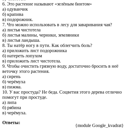
6. Это растение называют «зелёным бинтом»
а) одуванчик
б) крапива
в) подорожник.
7. Что можно использовать в лесу для заваривания чая?
а) листья чистотела
б) листья малины, черники, земляники
в) листья ландыша.
8. Ты натёр ногу в пути. Как облегчить боль?
а) приложить лист подорожника
б) натереть лопухом
в) приложить лист чистотела.
9. Чтобы очистить грязную воду, достаточно бросить в неё
веточку этого растения.
а) сирень
б) черёмуха
в) пижма.
10. У вас простуда? Не беда. Соцветия этого дерева отлично
помогут при простуде.
а) липа
б) рябина
в) черёмуха.
Ответы:
{module Google_kvadrat}