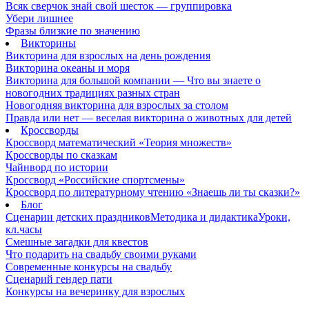
Всяк сверчок знай свой шесток — группировка
Убери лишнее
Фразы близкие по значению
Викторины
Викторина для взрослых на день рождения
Викторина океаны и моря
Викторина для большой компании — Что вы знаете о
новогодних традициях разных стран
Новогодняя викторина для взрослых за столом
Правда или нет — веселая викторина о животных для детей
Кроссворды
Кроссворд математический «Теория множеств»
Кроссворды по сказкам
Чайнворд по истории
Кроссворд «Российские спортсмены»
Кроссворд по литературному чтению «Знаешь ли ты сказки?»
Блог
Сценарии детских праздников
Методика и дидактика
Уроки,
кл.часы
Смешные загадки для квестов
Что подарить на свадьбу своими руками
Современные конкурсы на свадьбу
Сценарий гендер пати
Конкурсы на вечеринку для взрослых