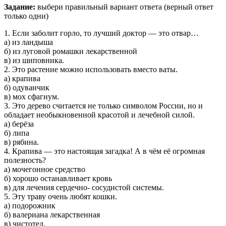
Задание:
выбери правильный вариант ответа (верный ответ
только одни)
1. Если заболит горло, то лучший доктор — это отвар…
а) из ландыша
б) из луговой ромашки лекарственной
в) из шиповника.
2. Это растение можно использовать вместо ваты.
а) крапива
б) одуванчик
в) мох сфагнум.
3. Это дерево считается не только символом России, но и
обладает необыкновенной красотой и лечебной силой.
а) берёза
б) липа
в) рябина.
4. Крапива — это настоящая загадка! А в чём её огромная
полезность?
а) мочегонное средство
б) хорошо останавливает кровь
в) для лечения сердечно- сосудистой системы.
5. Эту траву очень любят кошки.
а) подорожник
б) валериана лекарственная
в) чистотел.