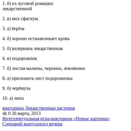
1. б) из луговой ромашки
лекарственной
2. в) мох сфагнум.
3. а) берёза
4. б) хорошо останавливает кровь
5. б) валериана лекарственная
6. в) подорожник
7. б) листья малины, черники, земляники
8. а) приложить лист подорожника
9. б) черёмуха
10. а) липа
викторина
Лекарственные растения
4k
0
26 марта, 2013
Интеллектуальная игра-викторина «Новые картины»
Сценарий выпускного вечера