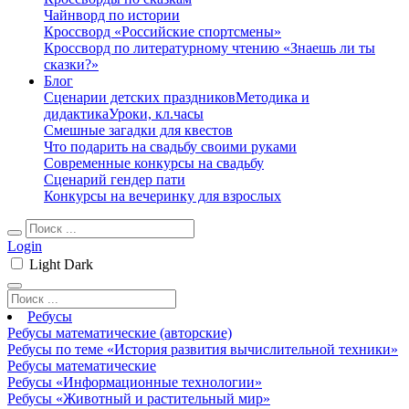
Чайнворд по истории
Кроссворд «Российские спортсмены»
Кроссворд по литературному чтению «Знаешь ли ты
сказки?»
Блог
Сценарии детских праздников
Методика и
дидактика
Уроки, кл.часы
Смешные загадки для квестов
Что подарить на свадьбу своими руками
Современные конкурсы на свадьбу
Сценарий гендер пати
Конкурсы на вечеринку для взрослых
Login
Light
Dark
Ребусы
Ребусы математические (авторские)
Ребусы по теме «История развития вычислительной техники»
Ребусы математические
Ребусы «Информационные технологии»
Ребусы «Животный и растительный мир»