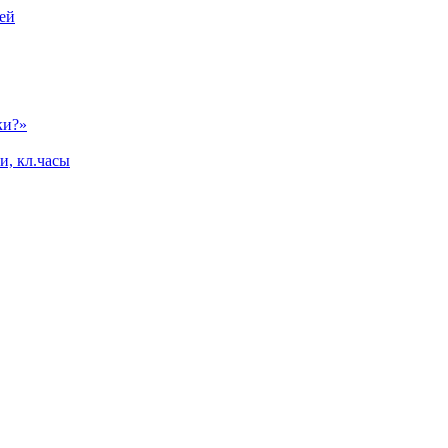
ей
ки?»
и, кл.часы