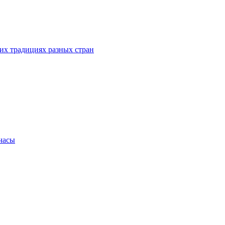
их традициях разных стран
.часы