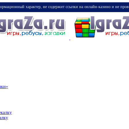
ормационный характер, не содержит ссылки на онлайн-казино и не пров
ики»
екалку
алку