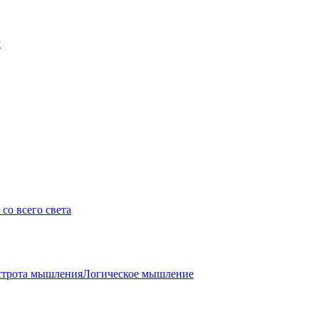
у
со всего света
трота мышления
Логическое мышление