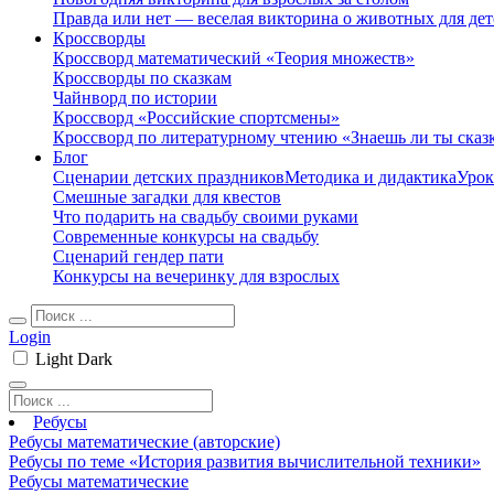
Правда или нет — веселая викторина о животных для дет
Кроссворды
Кроссворд математический «Теория множеств»
Кроссворды по сказкам
Чайнворд по истории
Кроссворд «Российские спортсмены»
Кроссворд по литературному чтению «Знаешь ли ты сказ
Блог
Сценарии детских праздников
Методика и дидактика
Урок
Смешные загадки для квестов
Что подарить на свадьбу своими руками
Современные конкурсы на свадьбу
Сценарий гендер пати
Конкурсы на вечеринку для взрослых
Login
Light
Dark
Ребусы
Ребусы математические (авторские)
Ребусы по теме «История развития вычислительной техники»
Ребусы математические