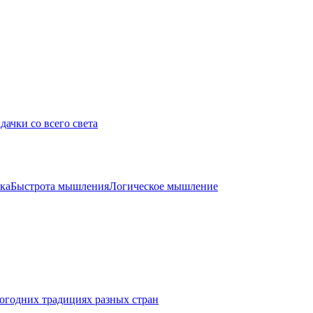
дачки со всего света
ка
Быстрота мышления
Логическое мышление
огодних традициях разных стран