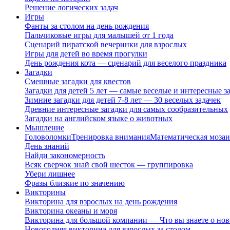
Решение логических задач
Игры
Фанты за столом на день рождения
Пальчиковые игры для малышей от 1 года
Сценарий пиратской вечеринки для взрослых
Игры для детей во время прогулки
День рождения кота — сценарий для веселого праздника
Загадки
Смешные загадки для квестов
Загадки для детей 5 лет — самые веселые и интересные за
Зимние загадки для детей 7-8 лет — 30 веселых задачек
Древние интересные загадки для самых сообразительных
Загадки на английском языке о животных
Мышление
Головоломки
Тренировка внимания
Математическая мозаи
День знаний
Найди закономерность
Всяк сверчок знай свой шесток — группировка
Убери лишнее
Фразы близкие по значению
Викторины
Викторина для взрослых на день рождения
Викторина океаны и моря
Викторина для большой компании — Что вы знаете о нов
Новогодняя викторина для взрослых за столом