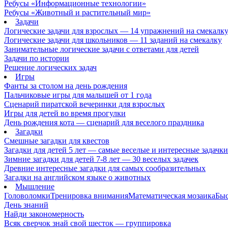
Ребусы «Информационные технологии»
Ребусы «Животный и растительный мир»
Задачи
Логические задачи для взрослых — 14 упражнений на смекалк
Логические задачи для школьников — 11 заданий на смекалку
Занимательные логические задачи с ответами для детей
Задачи по истории
Решение логических задач
Игры
Фанты за столом на день рождения
Пальчиковые игры для малышей от 1 года
Сценарий пиратской вечеринки для взрослых
Игры для детей во время прогулки
День рождения кота — сценарий для веселого праздника
Загадки
Смешные загадки для квестов
Загадки для детей 5 лет — самые веселые и интересные задачки 
Зимние загадки для детей 7-8 лет — 30 веселых задачек
Древние интересные загадки для самых сообразительных
Загадки на английском языке о животных
Мышление
Головоломки
Тренировка внимания
Математическая мозаика
Быс
День знаний
Найди закономерность
Всяк сверчок знай свой шесток — группировка