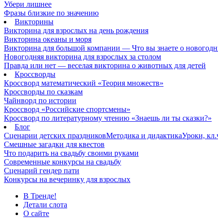
Убери лишнее
Фразы близкие по значению
Викторины
Викторина для взрослых на день рождения
Викторина океаны и моря
Викторина для большой компании — Что вы знаете о новогодн
Новогодняя викторина для взрослых за столом
Правда или нет — веселая викторина о животных для детей
Кроссворды
Кроссворд математический «Теория множеств»
Кроссворды по сказкам
Чайнворд по истории
Кроссворд «Российские спортсмены»
Кроссворд по литературному чтению «Знаешь ли ты сказки?»
Блог
Сценарии детских праздников
Методика и дидактика
Уроки, кл
Смешные загадки для квестов
Что подарить на свадьбу своими руками
Современные конкурсы на свадьбу
Сценарий гендер пати
Конкурсы на вечеринку для взрослых
В Тренде!
Детали слота
О сайте