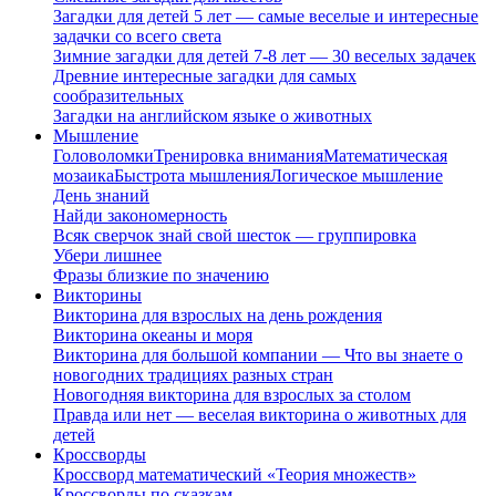
Загадки для детей 5 лет — самые веселые и интересные
задачки со всего света
Зимние загадки для детей 7-8 лет — 30 веселых задачек
Древние интересные загадки для самых
сообразительных
Загадки на английском языке о животных
Мышление
Головоломки
Тренировка внимания
Математическая
мозаика
Быстрота мышления
Логическое мышление
День знаний
Найди закономерность
Всяк сверчок знай свой шесток — группировка
Убери лишнее
Фразы близкие по значению
Викторины
Викторина для взрослых на день рождения
Викторина океаны и моря
Викторина для большой компании — Что вы знаете о
новогодних традициях разных стран
Новогодняя викторина для взрослых за столом
Правда или нет — веселая викторина о животных для
детей
Кроссворды
Кроссворд математический «Теория множеств»
Кроссворды по сказкам