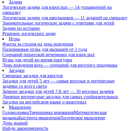
Задачи
Логические задачи для взрослых — 14 упражнений на
смекалку
Логические задачи для школьников — 11 заданий на смекалку
Занимательные логические задачи с ответами для детей
Задачи по истории
Решение логических задач
Игры
Фанты за столом на день рождения
Пальчиковые игры для малышей от 1 года
Сценарий пиратской вечеринки для взрослых
Игры для детей во время прогулки
День рождения кота — сценарий для веселого праздника
Загадки
Смешные загадки для квестов
Загадки для детей 5 лет — самые веселые и интересные
задачки со всего света
Зимние загадки для детей 7-8 лет — 30 веселых задачек
Древние интересные загадки для самых сообразительных
Загадки на английском языке о животных
Мышление
Головоломки
Тренировка внимания
Математическая
мозаика
Быстрота мышления
Логическое мышление
День знаний
Найди закономерность