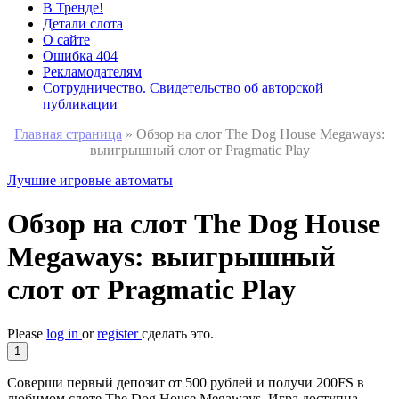
В Тренде!
Детали слота
О сайте
Ошибка 404
Рекламодателям
Сотрудничество. Свидетельство об авторской
публикации
Главная страница
»
Обзор на слот The Dog House Megaways:
выигрышный слот от Pragmatic Play
Лучшие игровые автоматы
Обзор на слот The Dog House
Megaways: выигрышный
слот от Pragmatic Play
Please
log in
or
register
сделать это.
1
Соверши первый депозит от 500 рублей и получи 200FS в
любимом слоте The Dog House Megaways. Игра доступна