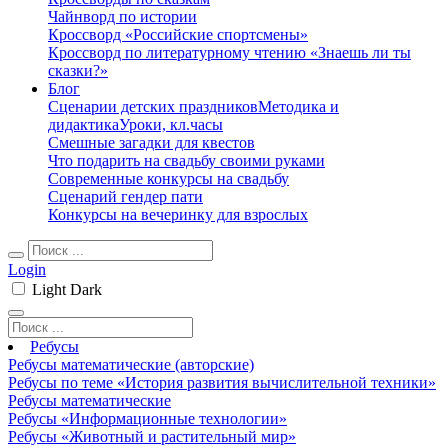
Чайнворд по истории
Кроссворд «Российские спортсмены»
Кроссворд по литературному чтению «Знаешь ли ты
сказки?»
Блог
Сценарии детских праздников
Методика и
дидактика
Уроки, кл.часы
Смешные загадки для квестов
Что подарить на свадьбу своими руками
Современные конкурсы на свадьбу
Сценарий гендер пати
Конкурсы на вечеринку для взрослых
Login
Light
Dark
Ребусы
Ребусы математические (авторские)
Ребусы по теме «История развития вычислительной техники»
Ребусы математические
Ребусы «Информационные технологии»
Ребусы «Животный и растительный мир»