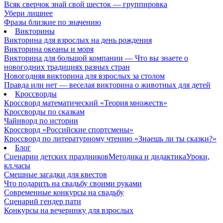
Всяк сверчок знай свой шесток — группировка
Убери лишнее
Фразы близкие по значению
Викторины
Викторина для взрослых на день рождения
Викторина океаны и моря
Викторина для большой компании — Что вы знаете о
новогодних традициях разных стран
Новогодняя викторина для взрослых за столом
Правда или нет — веселая викторина о животных для детей
Кроссворды
Кроссворд математический «Теория множеств»
Кроссворды по сказкам
Чайнворд по истории
Кроссворд «Российские спортсмены»
Кроссворд по литературному чтению «Знаешь ли ты сказки?»
Блог
Сценарии детских праздников
Методика и дидактика
Уроки,
кл.часы
Смешные загадки для квестов
Что подарить на свадьбу своими руками
Современные конкурсы на свадьбу
Сценарий гендер пати
Конкурсы на вечеринку для взрослых