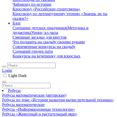
Чайнворд по истории
Кроссворд «Российские спортсмены»
Кроссворд по литературному чтению «Знаешь ли ты
сказки?»
Блог
Сценарии детских праздников
Методика и
дидактика
Уроки, кл.часы
Смешные загадки для квестов
Что подарить на свадьбу своими руками
Современные конкурсы на свадьбу
Сценарий гендер пати
Конкурсы на вечеринку для взрослых
Login
Light
Dark
Ребусы
Ребусы математические (авторские)
Ребусы по теме «История развития вычислительной техники»
Ребусы математические
Ребусы «Информационные технологии»
Ребусы «Животный и растительный мир»