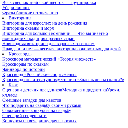
Всяк сверчок знай свой шесток — группировка
Убери лишнее
Фразы близкие по значению
Викторины
Викторина для взрослых на день рождения
Викторина океаны и моря
Викторина для большой компании — Что вы знаете о
новогодних традициях разных стран
Новогодняя викторина для взрослых за столом
Правда или нет — веселая викторина о животных для детей
Кроссворды
Кроссворд математический «Теория множеств»
Кроссворды по сказкам
Чайнворд по истории
Кроссворд «Российские спортсмены»
Кроссворд по литературному чтению «Знаешь ли ты сказки?»
Блог
Сценарии детских праздников
Методика и дидактика
Уроки,
кл.часы
Смешные загадки для квестов
Что подарить на свадьбу своими руками
Современные конкурсы на свадьбу
Сценарий гендер пати
Конкурсы на вечеринку для взрослых