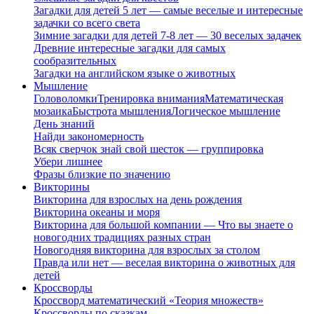
Загадки для детей 5 лет — самые веселые и интересные
задачки со всего света
Зимние загадки для детей 7-8 лет — 30 веселых задачек
Древние интересные загадки для самых
сообразительных
Загадки на английском языке о животных
Мышление
Головоломки
Тренировка внимания
Математическая
мозаика
Быстрота мышления
Логическое мышление
День знаний
Найди закономерность
Всяк сверчок знай свой шесток — группировка
Убери лишнее
Фразы близкие по значению
Викторины
Викторина для взрослых на день рождения
Викторина океаны и моря
Викторина для большой компании — Что вы знаете о
новогодних традициях разных стран
Новогодняя викторина для взрослых за столом
Правда или нет — веселая викторина о животных для
детей
Кроссворды
Кроссворд математический «Теория множеств»
Кроссворды по сказкам