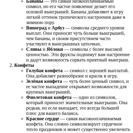
Бананы
— это самый низкооплачиваемый
символ, но его частое появление делает его
основой выигрышей. Бананы добавляют в игру
легкий оттенок тропического настроения даже в
зимнюю пору.
Виноград
и
Арбуз
— символы среднего уровня
выплат. Они приносят чуть больше выигрышей,
чем бананы, и своим присутствием часто
участвуют в выигрышных цепочках.
Сливы
и
Яблоки
— символы с более высокой
ценностью. Эти фрукты поднимут вам настроение
и дадут возможность сорвать приятный выигрыш.
Конфеты
Голубая конфета
— символ с хорошей выплатой.
Она добавляет разнообразие и красок в игру.
Зелёная конфета
— чуть более ценный символ, и
ее частое выпадение открывает возможности для
крупных выигрышей.
Фиолетовая конфета
— один из символов,
который приносит значительные выигрыши. Она
редкая, но если выпадает, это всегда большой
плюс для вашего баланса.
Красное сердце
— самая высокооплачиваемая
конфета. Она словно символизирует сердечное
тепло праздников и может существенно увеличить