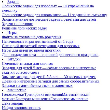
Задачи
Логические задачи для взрослых — 14 упражнений на
смекалку
Логические задачи для школьников — 11 заданий на смекалку
Занимательные логические задачи с ответами для детей
Задачи по истории
Решение логических задач
Игры
Фанты за столом на день рождения
Пальчиковые игры для малышей от 1 года
Сценарий пиратской вечеринки для взрослых
Игры для детей во время прогулки
День рождения кота — сценарий для веселого праздника
Загадки
Смешные загадки для квестов
Загадки для детей 5 лет — самые веселые и интересные
задачки со всего света
Зимние загадки для детей 7-8 лет — 30 веселых задачек
Древние интересные загадки для самых сообразительных
Загадки на английском языке о животных
Мышление
Головоломки
Тренировка внимания
Математическая
мозаика
Быстрота мышления
Логическое мышление
День знаний
Найди закономерность