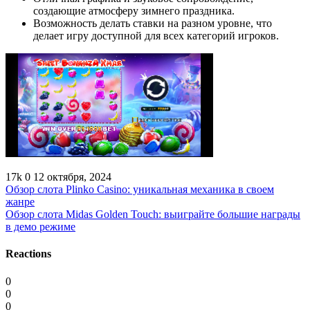
создающие атмосферу зимнего праздника.
Возможность делать ставки на разном уровне, что
делает игру доступной для всех категорий игроков.
17k
0
12 октября, 2024
Обзор слота Plinko Casino: уникальная механика в своем
жанре
Обзор слота Midas Golden Touch: выиграйте большие награды
в демо режиме
Reactions
0
0
0