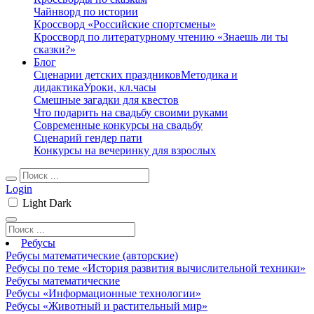
Чайнворд по истории
Кроссворд «Российские спортсмены»
Кроссворд по литературному чтению «Знаешь ли ты
сказки?»
Блог
Сценарии детских праздников
Методика и
дидактика
Уроки, кл.часы
Смешные загадки для квестов
Что подарить на свадьбу своими руками
Современные конкурсы на свадьбу
Сценарий гендер пати
Конкурсы на вечеринку для взрослых
Login
Light
Dark
Ребусы
Ребусы математические (авторские)
Ребусы по теме «История развития вычислительной техники»
Ребусы математические
Ребусы «Информационные технологии»
Ребусы «Животный и растительный мир»