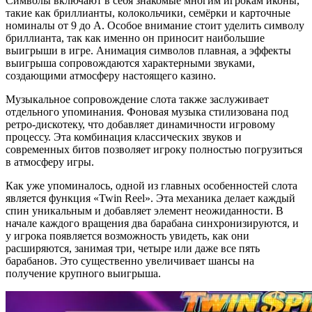
Символы включают в себя знакомые многим игрокам иконы,
такие как бриллианты, колокольчики, семёрки и карточные
номиналы от 9 до А. Особое внимание стоит уделить символу
бриллианта, так как именно он приносит наибольшие
выигрыши в игре. Анимация символов плавная, а эффекты
выигрыша сопровождаются характерными звуками,
создающими атмосферу настоящего казино.
Музыкальное сопровождение слота также заслуживает
отдельного упоминания. Фоновая музыка стилизована под
ретро-дискотеку, что добавляет динамичности игровому
процессу. Эта комбинация классических звуков и
современных битов позволяет игроку полностью погрузиться
в атмосферу игры.
Как уже упоминалось, одной из главных особенностей слота
является функция «Twin Reel». Эта механика делает каждый
спин уникальным и добавляет элемент неожиданности. В
начале каждого вращения два барабана синхронизируются, и
у игрока появляется возможность увидеть, как они
расширяются, занимая три, четыре или даже все пять
барабанов. Это существенно увеличивает шансы на
получение крупного выигрыша.