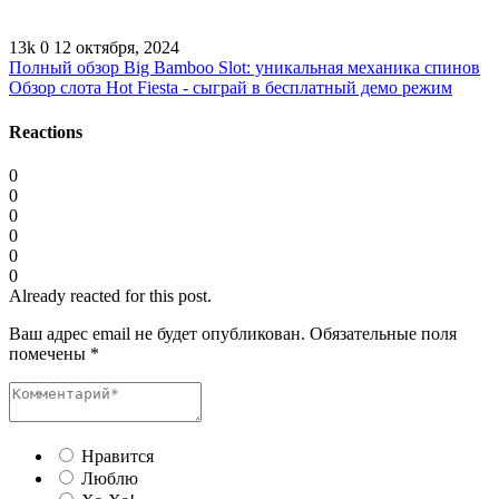
13k
0
12 октября, 2024
Полный обзор Big Bamboo Slot: уникальная механика спинов
Обзор слота Hot Fiesta - сыграй в бесплатный демо режим
Reactions
0
0
0
0
0
0
Already reacted for this post.
Ваш адрес email не будет опубликован.
Обязательные поля
помечены
*
Нравится
Люблю