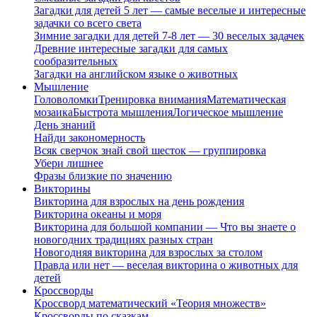
Загадки для детей 5 лет — самые веселые и интересные
задачки со всего света
Зимние загадки для детей 7-8 лет — 30 веселых задачек
Древние интересные загадки для самых
сообразительных
Загадки на английском языке о животных
Мышление
Головоломки
Тренировка внимания
Математическая
мозаика
Быстрота мышления
Логическое мышление
День знаний
Найди закономерность
Всяк сверчок знай свой шесток — группировка
Убери лишнее
Фразы близкие по значению
Викторины
Викторина для взрослых на день рождения
Викторина океаны и моря
Викторина для большой компании — Что вы знаете о
новогодних традициях разных стран
Новогодняя викторина для взрослых за столом
Правда или нет — веселая викторина о животных для
детей
Кроссворды
Кроссворд математический «Теория множеств»
Кроссворды по сказкам