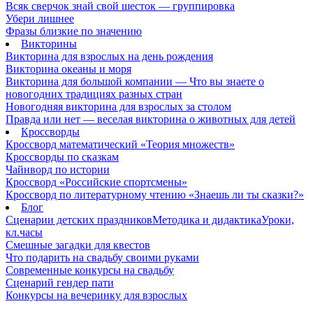
Всяк сверчок знай свой шесток — группировка
Убери лишнее
Фразы близкие по значению
Викторины
Викторина для взрослых на день рождения
Викторина океаны и моря
Викторина для большой компании — Что вы знаете о
новогодних традициях разных стран
Новогодняя викторина для взрослых за столом
Правда или нет — веселая викторина о животных для детей
Кроссворды
Кроссворд математический «Теория множеств»
Кроссворды по сказкам
Чайнворд по истории
Кроссворд «Российские спортсмены»
Кроссворд по литературному чтению «Знаешь ли ты сказки?»
Блог
Сценарии детских праздников
Методика и дидактика
Уроки,
кл.часы
Смешные загадки для квестов
Что подарить на свадьбу своими руками
Современные конкурсы на свадьбу
Сценарий гендер пати
Конкурсы на вечеринку для взрослых