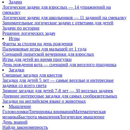
Задачи
Логические задачи для взрослых — 14 упражнений на
смекалку
Логические задачи для школьников — 11 заданий на смекалку
Занимательные логические задачи с ответами для детей
Задачи по истории
Решение логических задач
Игры
Фанты за столом на день рождения
Пальчиковые игры для малышей от 1 года
Сценарий пиратской вечеринки для взрослых
Игры для детей во время прогулки
День рождения кота — сценарий для веселого праздника
Загадки
Смешные загадки для квестов
Загадки для детей 5 лет — самые веселые и интересные
задачки со всего света
Зимние загадки для детей 7-8 лет — 30 веселых задачек
Древние интересные загадки для самых сообразительных
Загадки на английском языке о животных
Мышление
Головоломки
Тренировка внимания
Математическая
мозаика
Быстрота мышления
Логическое мышление
День знаний
Найди закономерность