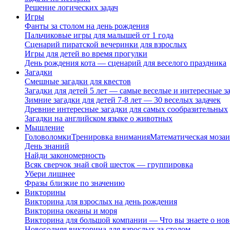
Решение логических задач
Игры
Фанты за столом на день рождения
Пальчиковые игры для малышей от 1 года
Сценарий пиратской вечеринки для взрослых
Игры для детей во время прогулки
День рождения кота — сценарий для веселого праздника
Загадки
Смешные загадки для квестов
Загадки для детей 5 лет — самые веселые и интересные за
Зимние загадки для детей 7-8 лет — 30 веселых задачек
Древние интересные загадки для самых сообразительных
Загадки на английском языке о животных
Мышление
Головоломки
Тренировка внимания
Математическая мозаи
День знаний
Найди закономерность
Всяк сверчок знай свой шесток — группировка
Убери лишнее
Фразы близкие по значению
Викторины
Викторина для взрослых на день рождения
Викторина океаны и моря
Викторина для большой компании — Что вы знаете о нов
Новогодняя викторина для взрослых за столом