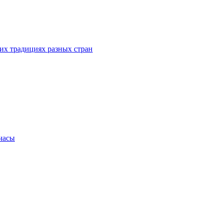
их традициях разных стран
.часы