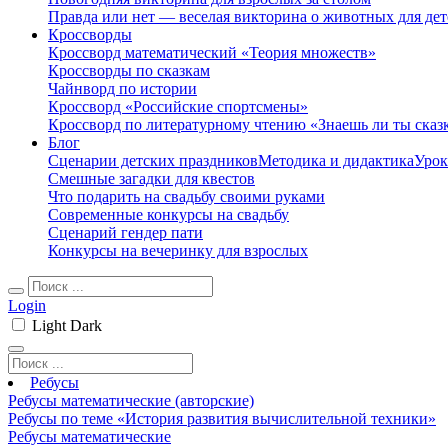
Правда или нет — веселая викторина о животных для дет
Кроссворды
Кроссворд математический «Теория множеств»
Кроссворды по сказкам
Чайнворд по истории
Кроссворд «Российские спортсмены»
Кроссворд по литературному чтению «Знаешь ли ты сказ
Блог
Сценарии детских праздников
Методика и дидактика
Урок
Смешные загадки для квестов
Что подарить на свадьбу своими руками
Современные конкурсы на свадьбу
Сценарий гендер пати
Конкурсы на вечеринку для взрослых
Login
Light
Dark
Ребусы
Ребусы математические (авторские)
Ребусы по теме «История развития вычислительной техники»
Ребусы математические