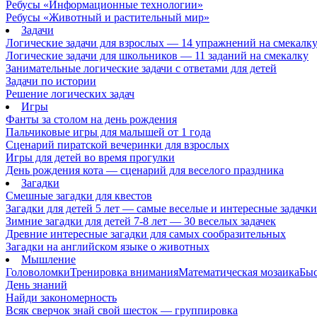
Ребусы «Информационные технологии»
Ребусы «Животный и растительный мир»
Задачи
Логические задачи для взрослых — 14 упражнений на смекалк
Логические задачи для школьников — 11 заданий на смекалку
Занимательные логические задачи с ответами для детей
Задачи по истории
Решение логических задач
Игры
Фанты за столом на день рождения
Пальчиковые игры для малышей от 1 года
Сценарий пиратской вечеринки для взрослых
Игры для детей во время прогулки
День рождения кота — сценарий для веселого праздника
Загадки
Смешные загадки для квестов
Загадки для детей 5 лет — самые веселые и интересные задачки 
Зимние загадки для детей 7-8 лет — 30 веселых задачек
Древние интересные загадки для самых сообразительных
Загадки на английском языке о животных
Мышление
Головоломки
Тренировка внимания
Математическая мозаика
Быс
День знаний
Найди закономерность
Всяк сверчок знай свой шесток — группировка