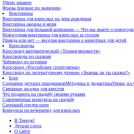
Убери лишнее
Фразы близкие по значению
Викторины
Викторина для взрослых на день рождения
Викторина океаны и моря
Викторина для большой компании — Что вы знаете о новогодн
Новогодняя викторина для взрослых за столом
Правда или нет — веселая викторина о животных для детей
Кроссворды
Кроссворд математический «Теория множеств»
Кроссворды по сказкам
Чайнворд по истории
Кроссворд «Российские спортсмены»
Кроссворд по литературному чтению «Знаешь ли ты сказки?»
Блог
Сценарии детских праздников
Методика и дидактика
Уроки, кл
Смешные загадки для квестов
Что подарить на свадьбу своими руками
Современные конкурсы на свадьбу
Сценарий гендер пати
Конкурсы на вечеринку для взрослых
В Тренде!
Детали слота
О сайте