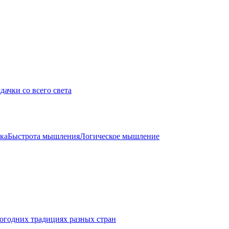
дачки со всего света
ка
Быстрота мышления
Логическое мышление
огодних традициях разных стран