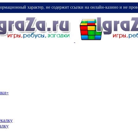
ормационный характер, не содержит ссылки на онлайн-казино и не пров
ики»
екалку
алку