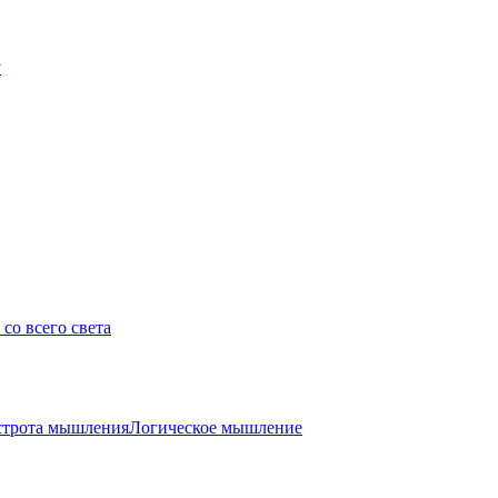
у
со всего света
трота мышления
Логическое мышление