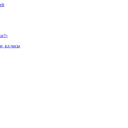
ей
ки?»
и, кл.часы