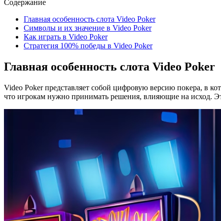
Содержание
Главная особенность слота Video Poker
Символы и их значение в Video Poker
Как играть в Video Poker
Стратегия 100% победы в Video Poker
Главная особенность слота Video Poker
Video Poker представляет собой цифровую версию покера, в ко
что игрокам нужно принимать решения, влияющие на исход. Эт