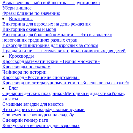
Всяк сверчок знай свой шесток — группировка
Убери лишнее
Фразы близкие по значению
Викторины
Викторина для взрослых на день рождения
Викторина океаны и моря
Викторина для большой компании — Что вы знаете о
новогодних традициях разных стран
Новогодняя викторина для взрослых за столом
Правда или нет — веселая викторина о животных для детей
Кроссворды
Кроссворд математический «Теория множеств»
Кроссворды по сказкам
Чайнворд по истории
Кроссворд «Российские спортсмены»
Кроссворд по литературному чтению «Знаешь ли ты сказки?»
Блог
Сценарии детских праздников
Методика и дидактика
Уроки,
кл.часы
Смешные загадки для квестов
Что подарить на свадьбу своими руками
Современные конкурсы на свадьбу
Сценарий гендер пати
Конкурсы на вечеринку для взрослых