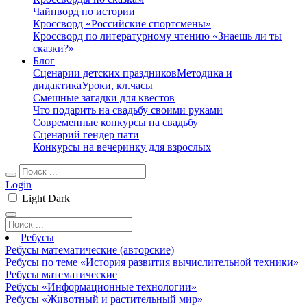
Чайнворд по истории
Кроссворд «Российские спортсмены»
Кроссворд по литературному чтению «Знаешь ли ты
сказки?»
Блог
Сценарии детских праздников
Методика и
дидактика
Уроки, кл.часы
Смешные загадки для квестов
Что подарить на свадьбу своими руками
Современные конкурсы на свадьбу
Сценарий гендер пати
Конкурсы на вечеринку для взрослых
Login
Light
Dark
Ребусы
Ребусы математические (авторские)
Ребусы по теме «История развития вычислительной техники»
Ребусы математические
Ребусы «Информационные технологии»
Ребусы «Животный и растительный мир»