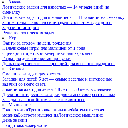
Задачи
Логические задачи для взрослых — 14 упражнений на
смекалку
Логические задачи для школьников — 11 заданий на смекалку
Занимательные логические задачи с ответами для детей
Задачи по истории
Решение логических задач
Игры
Фанты за столом на день рождения
Пальчиковые игры для малышей от 1 года
Сценарий пиратской вечеринки для взрослых
Игры для детей во время прогулки
День рождения кота — сценарий для веселого праздника
Загадки
Смешные загадки для квестов
Загадки для детей 5 лет — самые веселые и интересные
задачки со всего света
Зимние загадки для детей 7-8 лет — 30 веселых задачек
Древние интересные загадки для самых сообразительных
Загадки на английском языке о животных
Мышление
Головоломки
Тренировка внимания
Математическая
мозаика
Быстрота мышления
Логическое мышление
День знаний
Найди закономерность