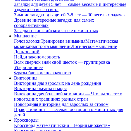
Загадки для детей 5 лет — самые веселые и интересные
задачки со всего света
Зимние загадки для детей 7-8 лет — 30 веселых задачек
Древние интересные загадки для самых
сообразительных
Загадки на английском языке о животных
Мышление
Головоломки
Тренировка внимания
Математическая
мозаика
Быстрота мышления
Логическое мышление
День знаний
Найди закономерность
Всяк сверчок знай свой шесток — группировка
Убери лишнее
Фразы близкие по значению
Викторины
Викторина для взрослых на день рождения
Викторина океаны и моря
Викторина для большой компании — Что вы знаете о
новогодних традициях разных стран
Новогодняя викторина для взрослых за столом
Правда или нет — веселая викторина о животных для
детей
Кроссворды
Кроссворд математический «Теория множеств»
Кроссворды по сказкам