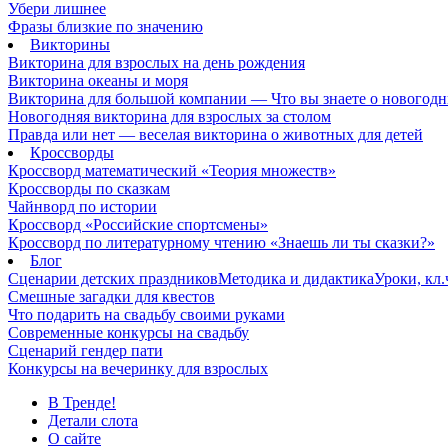
Убери лишнее
Фразы близкие по значению
Викторины
Викторина для взрослых на день рождения
Викторина океаны и моря
Викторина для большой компании — Что вы знаете о новогодн
Новогодняя викторина для взрослых за столом
Правда или нет — веселая викторина о животных для детей
Кроссворды
Кроссворд математический «Теория множеств»
Кроссворды по сказкам
Чайнворд по истории
Кроссворд «Российские спортсмены»
Кроссворд по литературному чтению «Знаешь ли ты сказки?»
Блог
Сценарии детских праздников
Методика и дидактика
Уроки, кл
Смешные загадки для квестов
Что подарить на свадьбу своими руками
Современные конкурсы на свадьбу
Сценарий гендер пати
Конкурсы на вечеринку для взрослых
В Тренде!
Детали слота
О сайте