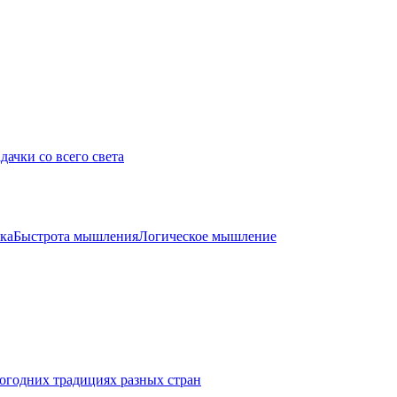
дачки со всего света
ка
Быстрота мышления
Логическое мышление
огодних традициях разных стран