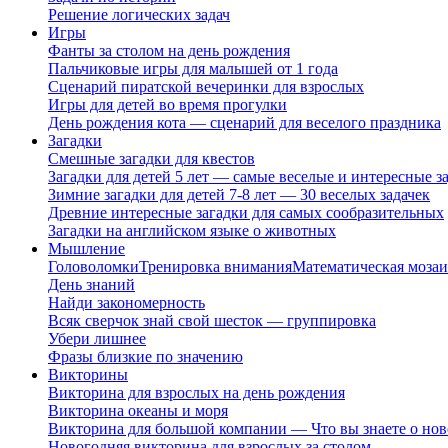
Решение логических задач
Игры
Фанты за столом на день рождения
Пальчиковые игры для малышей от 1 года
Сценарий пиратской вечеринки для взрослых
Игры для детей во время прогулки
День рождения кота — сценарий для веселого праздника
Загадки
Смешные загадки для квестов
Загадки для детей 5 лет — самые веселые и интересные за
Зимние загадки для детей 7-8 лет — 30 веселых задачек
Древние интересные загадки для самых сообразительных
Загадки на английском языке о животных
Мышление
Головоломки
Тренировка внимания
Математическая мозаи
День знаний
Найди закономерность
Всяк сверчок знай свой шесток — группировка
Убери лишнее
Фразы близкие по значению
Викторины
Викторина для взрослых на день рождения
Викторина океаны и моря
Викторина для большой компании — Что вы знаете о нов
Новогодняя викторина для взрослых за столом