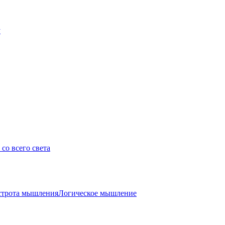
у
со всего света
трота мышления
Логическое мышление