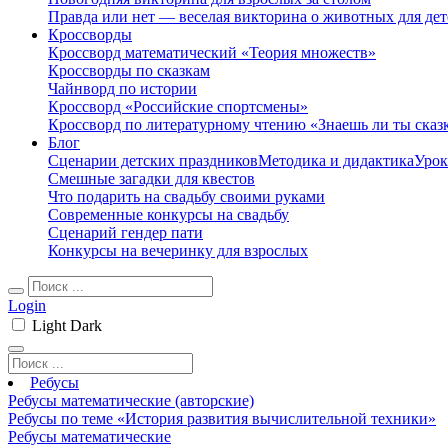
Правда или нет — веселая викторина о животных для дет
Кроссворды
Кроссворд математический «Теория множеств»
Кроссворды по сказкам
Чайнворд по истории
Кроссворд «Российские спортсмены»
Кроссворд по литературному чтению «Знаешь ли ты сказ
Блог
Сценарии детских праздников
Методика и дидактика
Урок
Смешные загадки для квестов
Что подарить на свадьбу своими руками
Современные конкурсы на свадьбу
Сценарий гендер пати
Конкурсы на вечеринку для взрослых
Login
Light
Dark
Ребусы
Ребусы математические (авторские)
Ребусы по теме «История развития вычислительной техники»
Ребусы математические