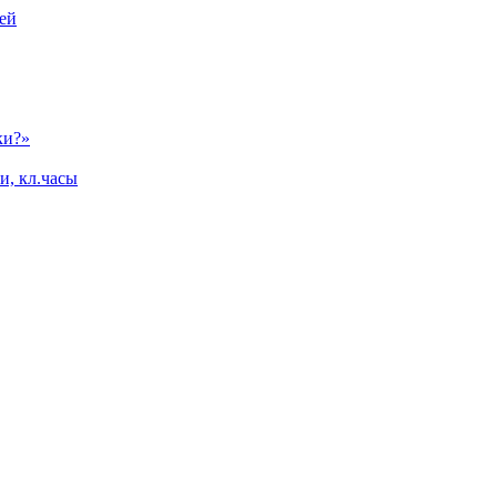
ей
ки?»
и, кл.часы