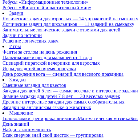
Ребусы «Информационные технологии»
Ребусы «Животный и растительный мир»
Задачи
Логические задачи для взрослых — 14 упражнений на смекалк
Логические задачи для школьников — 11 заданий на смекалку
Занимательные логические задачи с ответами для детей
Задачи по истории
Решение логических задач
Игры
Фанты за столом на день рождения
Пальчиковые игры для малышей от 1 года
Сценарий пиратской вечеринки для взрослых
Игры для детей во время прогулки
День рождения кота — сценарий для веселого праздника
Загадки
Смешные загадки для квестов
Загадки для детей 5 лет — самые веселые и интересные задачки 
Зимние загадки для детей 7-8 лет — 30 веселых задачек
Древние интересные загадки для самых сообразительных
Загадки на английском языке о животных
Мышление
Головоломки
Тренировка внимания
Математическая мозаика
Быс
День знаний
Найди закономерность
Всяк сверчок знай свой шесток — группировка