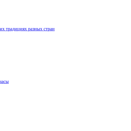
их традициях разных стран
.часы