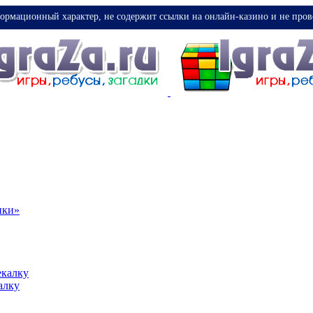
ормационный характер, не содержит ссылки на онлайн-казино и не пров
ики»
екалку
алку