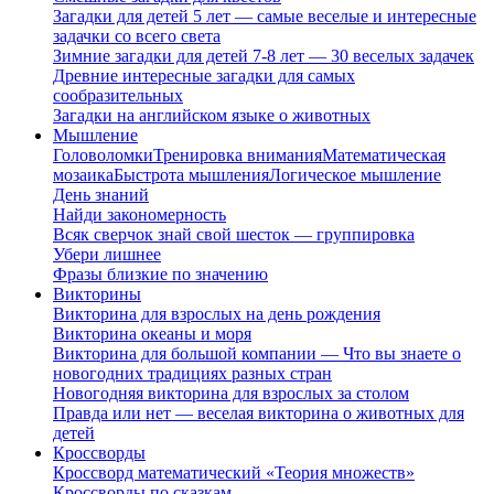
Загадки для детей 5 лет — самые веселые и интересные
задачки со всего света
Зимние загадки для детей 7-8 лет — 30 веселых задачек
Древние интересные загадки для самых
сообразительных
Загадки на английском языке о животных
Мышление
Головоломки
Тренировка внимания
Математическая
мозаика
Быстрота мышления
Логическое мышление
День знаний
Найди закономерность
Всяк сверчок знай свой шесток — группировка
Убери лишнее
Фразы близкие по значению
Викторины
Викторина для взрослых на день рождения
Викторина океаны и моря
Викторина для большой компании — Что вы знаете о
новогодних традициях разных стран
Новогодняя викторина для взрослых за столом
Правда или нет — веселая викторина о животных для
детей
Кроссворды
Кроссворд математический «Теория множеств»
Кроссворды по сказкам