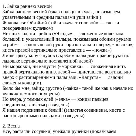
1. Зайка раннею весной
Зайка раннею весной (сжав пальцы в кулак, показываем
указательным и средним пальцами уши зайки.)
Жаловался: Ой-ой-ой (зайка «качает головой» — слегка
поворачиваем кулачком)
Нет ни ягод, ни грибов («Ягоды» — сложенные колечком
большой и указательный пальцы, показываем обоими руками
«гриб» — ладонь левой руки горизонтально вверху, «шляпка»,
кисть правой вертикально приставлена — «ножка»)
Лишь грызу кору с дубов (скребем пальцами правой руки по
ладошке вертикально поставленной левой)
Ни морковки, ни капусты («морковка» — сложенная кисть
правой вертикально вниз, левой — приставлена вертикально
вверх с растопыренными пальцами. «Капуста» — ладони
сложены кольцом).
Было бы мне, зайцу, грустно («зайка» такой же как в начале но
«ушки» немного опущены)
Но вчера, у темных елей («елка» — концы пальцев
соединены, запястья разведены)
Я нашел подснежник белый! (запястья соединены, кисти с
растопыренными пальцами разведены)
2. Весна
Все, растаяли сосульки, убежали ручейки (показываем