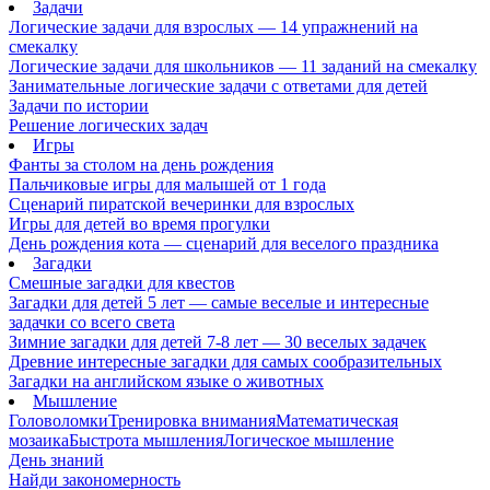
Задачи
Логические задачи для взрослых — 14 упражнений на
смекалку
Логические задачи для школьников — 11 заданий на смекалку
Занимательные логические задачи с ответами для детей
Задачи по истории
Решение логических задач
Игры
Фанты за столом на день рождения
Пальчиковые игры для малышей от 1 года
Сценарий пиратской вечеринки для взрослых
Игры для детей во время прогулки
День рождения кота — сценарий для веселого праздника
Загадки
Смешные загадки для квестов
Загадки для детей 5 лет — самые веселые и интересные
задачки со всего света
Зимние загадки для детей 7-8 лет — 30 веселых задачек
Древние интересные загадки для самых сообразительных
Загадки на английском языке о животных
Мышление
Головоломки
Тренировка внимания
Математическая
мозаика
Быстрота мышления
Логическое мышление
День знаний
Найди закономерность