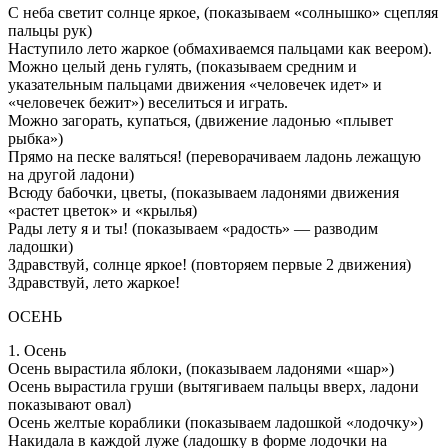
С неба светит солнце яркое, (показываем «солнышко» сцепляя
пальцы рук)
Наступило лето жаркое (обмахиваемся пальцами как веером).
Можно целый день гулять, (показываем средним и
указательным пальцами движения «человечек идет» и
«человечек бежит») веселиться и играть.
Можно загорать, купаться, (движение ладонью «плывет
рыбка»)
Прямо на песке валяться! (переворачиваем ладонь лежащую
на другой ладони)
Всюду бабочки, цветы, (показываем ладонями движения
«растет цветок» и «крылья)
Рады лету я и ты! (показываем «радость» — разводим
ладошки)
Здравствуй, солнце яркое! (повторяем первые 2 движения)
Здравствуй, лето жаркое!
ОСЕНЬ
1. Осень
Осень вырастила яблоки, (показываем ладонями «шар»)
Осень вырастила груши (вытягиваем пальцы вверх, ладони
показывают овал)
Осень желтые кораблики (показываем ладошкой «лодочку»)
Накидала в каждой луже (ладошку в форме лодочки на