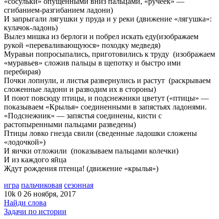
«сосульки» опущенными вниз пальцами, «ручеек» —
сгибанием-разгибанием ладони)
И запрыгали лягушки у пруда и у реки (движение «лягушка»:
кулачок-ладонь)
Вылез мишка из берлоги и побрел искать еду(изображаем
рукой «переваливающуюся» походку медведя)
Муравьи попросыпались, приготовились к труду (изображаем
«муравьев» сложив пальцы в щепотку и быстро ими
перебирая)
Почки лопнули, и листья развернулись и растут (раскрываем
сложенные ладони и разводим их в стороны)
И поют повсюду птицы, и подснежники цветут («птицы» —
показываем «Крылья» соединенными в запястьях ладонями.
«Подснежник» — запястья соединены, кисти с
растопыренными пальцами разведены)
Птицы ловко гнезда свили (сведенные ладошки сложены
«лодочкой»)
И яички отложили (показываем пальцами колечки)
И из каждого яйца
Ждут рождения птенца! (движение «крылья»)
игра
пальчиковая
сезонная
10k
0
26 ноября, 2017
Найди слова
Задачи по истории