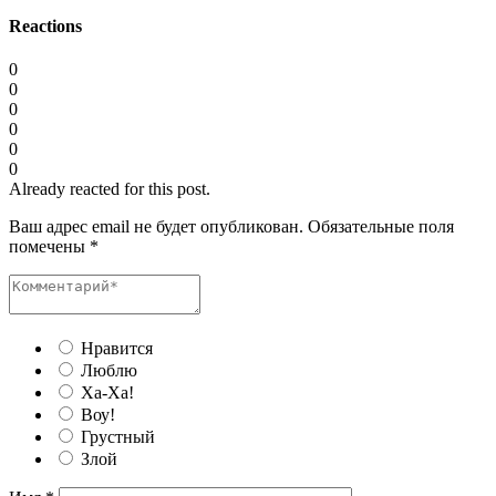
Reactions
0
0
0
0
0
0
Already reacted for this post.
Ваш адрес email не будет опубликован.
Обязательные поля
помечены
*
Нравится
Люблю
Ха-Ха!
Воу!
Грустный
Злой