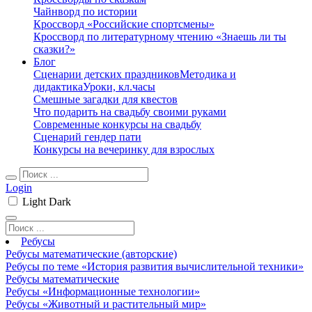
Чайнворд по истории
Кроссворд «Российские спортсмены»
Кроссворд по литературному чтению «Знаешь ли ты
сказки?»
Блог
Сценарии детских праздников
Методика и
дидактика
Уроки, кл.часы
Смешные загадки для квестов
Что подарить на свадьбу своими руками
Современные конкурсы на свадьбу
Сценарий гендер пати
Конкурсы на вечеринку для взрослых
Login
Light
Dark
Ребусы
Ребусы математические (авторские)
Ребусы по теме «История развития вычислительной техники»
Ребусы математические
Ребусы «Информационные технологии»
Ребусы «Животный и растительный мир»