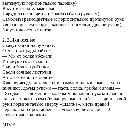
вытянутую горизонтально ладошку)
В куртки яркие, заметные
Нарядила осень деток (гладим себя по рукавам)
Самолеты разноцветные (с горизонтально протянутой руки —
«ветки» делаем «сбрасывающее» движение другой рукой)
Запустила осень с веток.
2. Зайки осенью
Скачут зайки на лужайке.
Отчего так рады зайки?
— Мы от волка убежали,
И покушать отыскали:
Съели белые грибочки,
Съели сочные листочки,
А потом нашли в болоте
Клюкву-ягоду на кочке. (Показываем пальчиками — ушки
зайчиков, двумя руками — пасть волка, грибы и ягоды —
«Ягоды» — сложенные колечком большой и указательный
пальцы, показываем обоими руками «гриб» — ладонь левой
руки горизонтально вверху, «шляпка», кисть правой
вертикально приставлена — «ножка», листочки — 2
сложенные ладошки)
ЗИМА