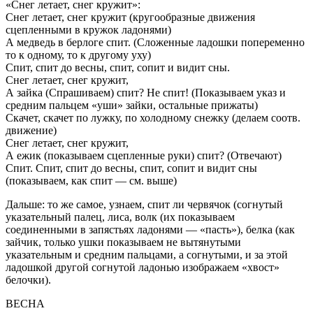
«Снег летает, снег кружит»:
Снег летает, снег кружит (кругообразные движения
сцепленными в кружок ладонями)
А медведь в берлоге спит. (Сложенные ладошки попеременно
то к одному, то к другому уху)
Спит, спит до весны, спит, сопит и видит сны.
Снег летает, снег кружит,
А зайка (Спрашиваем) спит? Не спит! (Показываем указ и
средним пальцем «уши» зайки, остальные прижаты)
Скачет, скачет по лужку, по холодному снежку (делаем соотв.
движение)
Снег летает, снег кружит,
А ежик (показываем сцепленные руки) спит? (Отвечают)
Спит. Спит, спит до весны, спит, сопит и видит сны
(показываем, как спит — см. выше)
Дальше: то же самое, узнаем, спит ли червячок (согнутый
указательный палец, лиса, волк (их показываем
соединенными в запястьях ладонями — «пасть»), белка (как
зайчик, только ушки показываем не вытянутыми
указательным и средним пальцами, а согнутыми, и за этой
ладошкой другой согнутой ладонью изображаем «хвост»
белочки).
ВЕСНА