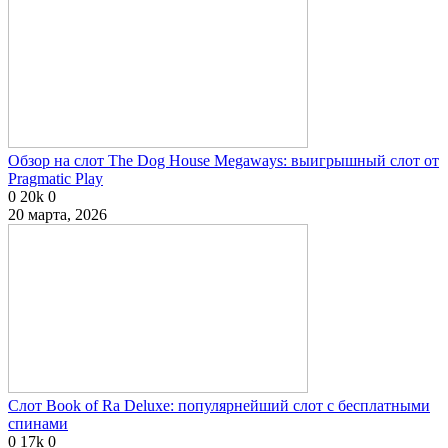
Обзор на слот The Dog House Megaways: выигрышный слот от
Pragmatic Play
0
20k
0
20 марта, 2026
Слот Book of Ra Deluxe: популярнейший слот с бесплатными
спинами
0
17k
0