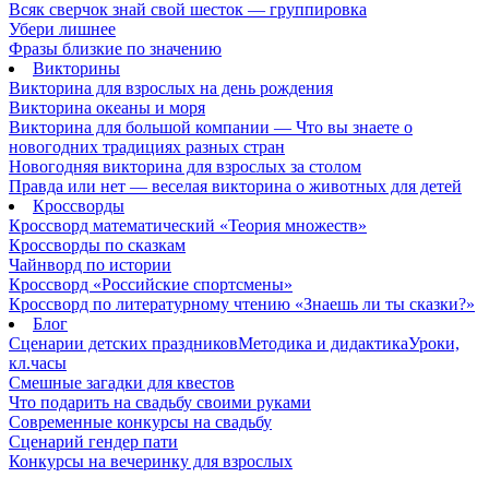
Всяк сверчок знай свой шесток — группировка
Убери лишнее
Фразы близкие по значению
Викторины
Викторина для взрослых на день рождения
Викторина океаны и моря
Викторина для большой компании — Что вы знаете о
новогодних традициях разных стран
Новогодняя викторина для взрослых за столом
Правда или нет — веселая викторина о животных для детей
Кроссворды
Кроссворд математический «Теория множеств»
Кроссворды по сказкам
Чайнворд по истории
Кроссворд «Российские спортсмены»
Кроссворд по литературному чтению «Знаешь ли ты сказки?»
Блог
Сценарии детских праздников
Методика и дидактика
Уроки,
кл.часы
Смешные загадки для квестов
Что подарить на свадьбу своими руками
Современные конкурсы на свадьбу
Сценарий гендер пати
Конкурсы на вечеринку для взрослых