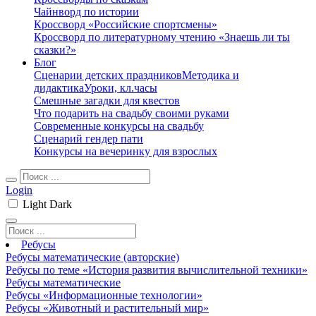
Чайнворд по истории
Кроссворд «Российские спортсмены»
Кроссворд по литературному чтению «Знаешь ли ты
сказки?»
Блог
Сценарии детских праздников
Методика и
дидактика
Уроки, кл.часы
Смешные загадки для квестов
Что подарить на свадьбу своими руками
Современные конкурсы на свадьбу
Сценарий гендер пати
Конкурсы на вечеринку для взрослых
Login
Light
Dark
Ребусы
Ребусы математические (авторские)
Ребусы по теме «История развития вычислительной техники»
Ребусы математические
Ребусы «Информационные технологии»
Ребусы «Животный и растительный мир»