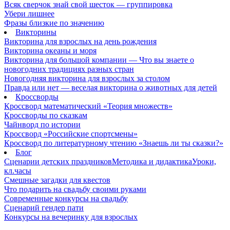
Всяк сверчок знай свой шесток — группировка
Убери лишнее
Фразы близкие по значению
Викторины
Викторина для взрослых на день рождения
Викторина океаны и моря
Викторина для большой компании — Что вы знаете о
новогодних традициях разных стран
Новогодняя викторина для взрослых за столом
Правда или нет — веселая викторина о животных для детей
Кроссворды
Кроссворд математический «Теория множеств»
Кроссворды по сказкам
Чайнворд по истории
Кроссворд «Российские спортсмены»
Кроссворд по литературному чтению «Знаешь ли ты сказки?»
Блог
Сценарии детских праздников
Методика и дидактика
Уроки,
кл.часы
Смешные загадки для квестов
Что подарить на свадьбу своими руками
Современные конкурсы на свадьбу
Сценарий гендер пати
Конкурсы на вечеринку для взрослых