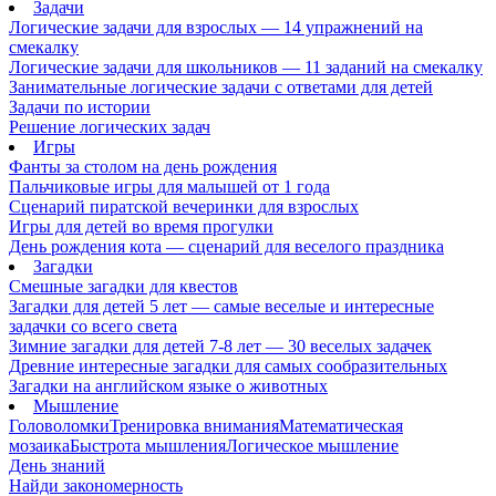
Задачи
Логические задачи для взрослых — 14 упражнений на
смекалку
Логические задачи для школьников — 11 заданий на смекалку
Занимательные логические задачи с ответами для детей
Задачи по истории
Решение логических задач
Игры
Фанты за столом на день рождения
Пальчиковые игры для малышей от 1 года
Сценарий пиратской вечеринки для взрослых
Игры для детей во время прогулки
День рождения кота — сценарий для веселого праздника
Загадки
Смешные загадки для квестов
Загадки для детей 5 лет — самые веселые и интересные
задачки со всего света
Зимние загадки для детей 7-8 лет — 30 веселых задачек
Древние интересные загадки для самых сообразительных
Загадки на английском языке о животных
Мышление
Головоломки
Тренировка внимания
Математическая
мозаика
Быстрота мышления
Логическое мышление
День знаний
Найди закономерность