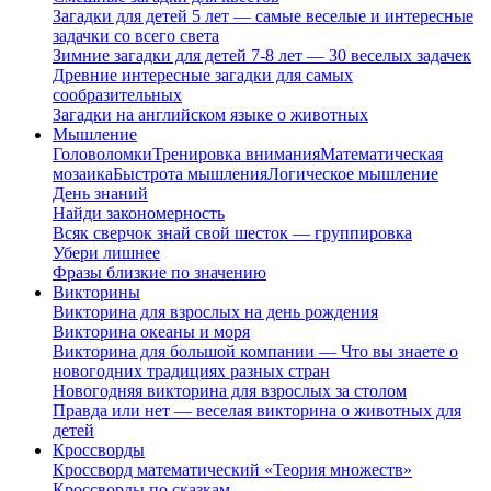
Загадки для детей 5 лет — самые веселые и интересные
задачки со всего света
Зимние загадки для детей 7-8 лет — 30 веселых задачек
Древние интересные загадки для самых
сообразительных
Загадки на английском языке о животных
Мышление
Головоломки
Тренировка внимания
Математическая
мозаика
Быстрота мышления
Логическое мышление
День знаний
Найди закономерность
Всяк сверчок знай свой шесток — группировка
Убери лишнее
Фразы близкие по значению
Викторины
Викторина для взрослых на день рождения
Викторина океаны и моря
Викторина для большой компании — Что вы знаете о
новогодних традициях разных стран
Новогодняя викторина для взрослых за столом
Правда или нет — веселая викторина о животных для
детей
Кроссворды
Кроссворд математический «Теория множеств»
Кроссворды по сказкам