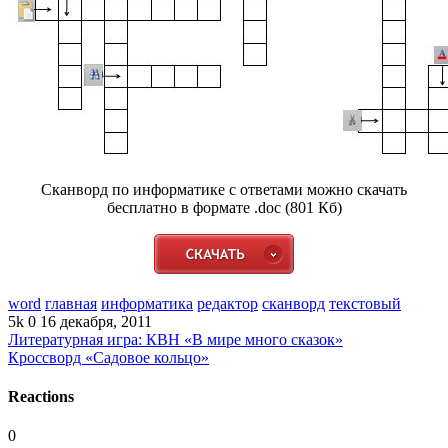
Сканворд по информатике с ответами можно скачать
бесплатно в формате .doc (801 Кб)
word
главная
информатика
редактор
сканворд
текстовый
5k
0
16 декабря, 2011
Литературная игра: КВН «В мире много сказок»
Кроссворд «Садовое кольцо»
Reactions
0