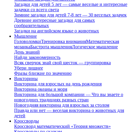
Загадки для детей 5 лет — самые веселые и интересные
задачки со всего света
Зимние загадки для детей 7-8 лет — 30 веселых задачек
Древние интересные загадки для самых
сообразительных
Загадки на английском языке о животных
Мышление
Головоломки
Тренировка внимания
Математическая
мозаика
Быстрота мышления
Логическое мышление
День знаний
Найди закономерность
Всяк сверчок знай свой шесток — группировка
Убери лишнее
Фразы близкие по значению
Викторины
Викторина для взрослых на день рождения
Викторина океаны и моря
Викторина для большой компании — Что вы знаете о
новогодних традициях разных стран
Новогодняя викторина для взрослых за столом
Правда или нет — веселая викторина о животных для
детей
Кроссворды
Кроссворд математический «Теория множеств»
Кроссворды по сказкам