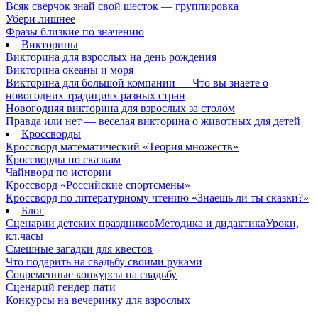
Всяк сверчок знай свой шесток — группировка
Убери лишнее
Фразы близкие по значению
Викторины
Викторина для взрослых на день рождения
Викторина океаны и моря
Викторина для большой компании — Что вы знаете о
новогодних традициях разных стран
Новогодняя викторина для взрослых за столом
Правда или нет — веселая викторина о животных для детей
Кроссворды
Кроссворд математический «Теория множеств»
Кроссворды по сказкам
Чайнворд по истории
Кроссворд «Российские спортсмены»
Кроссворд по литературному чтению «Знаешь ли ты сказки?»
Блог
Сценарии детских праздников
Методика и дидактика
Уроки,
кл.часы
Смешные загадки для квестов
Что подарить на свадьбу своими руками
Современные конкурсы на свадьбу
Сценарий гендер пати
Конкурсы на вечеринку для взрослых