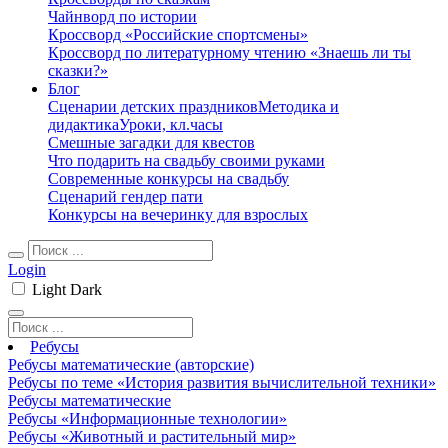
Чайнворд по истории
Кроссворд «Российские спортсмены»
Кроссворд по литературному чтению «Знаешь ли ты
сказки?»
Блог
Сценарии детских праздников
Методика и
дидактика
Уроки, кл.часы
Смешные загадки для квестов
Что подарить на свадьбу своими руками
Современные конкурсы на свадьбу
Сценарий гендер пати
Конкурсы на вечеринку для взрослых
Login
Light
Dark
Ребусы
Ребусы математические (авторские)
Ребусы по теме «История развития вычислительной техники»
Ребусы математические
Ребусы «Информационные технологии»
Ребусы «Животный и растительный мир»