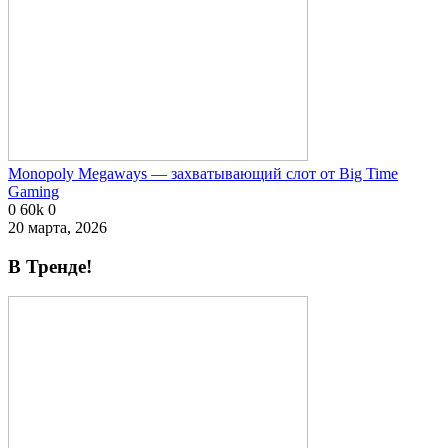
Monopoly Megaways — захватывающий слот от Big Time
Gaming
0
60k
0
20 марта, 2026
В Тренде!