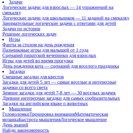
Задачи
Логические задачи для взрослых — 14 упражнений на
смекалку
Логические задачи для школьников — 11 заданий на смекалку
Занимательные логические задачи с ответами для детей
Задачи по истории
Решение логических задач
Игры
Фанты за столом на день рождения
Пальчиковые игры для малышей от 1 года
Сценарий пиратской вечеринки для взрослых
Игры для детей во время прогулки
День рождения кота — сценарий для веселого праздника
Загадки
Смешные загадки для квестов
Загадки для детей 5 лет — самые веселые и интересные
задачки со всего света
Зимние загадки для детей 7-8 лет — 30 веселых задачек
Древние интересные загадки для самых сообразительных
Загадки на английском языке о животных
Мышление
Головоломки
Тренировка внимания
Математическая
мозаика
Быстрота мышления
Логическое мышление
День знаний
Найди закономерность