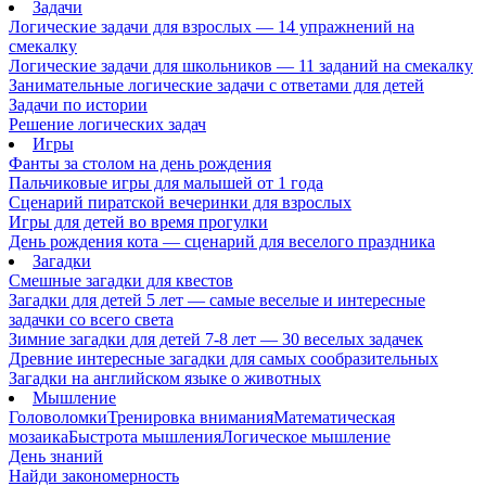
Задачи
Логические задачи для взрослых — 14 упражнений на
смекалку
Логические задачи для школьников — 11 заданий на смекалку
Занимательные логические задачи с ответами для детей
Задачи по истории
Решение логических задач
Игры
Фанты за столом на день рождения
Пальчиковые игры для малышей от 1 года
Сценарий пиратской вечеринки для взрослых
Игры для детей во время прогулки
День рождения кота — сценарий для веселого праздника
Загадки
Смешные загадки для квестов
Загадки для детей 5 лет — самые веселые и интересные
задачки со всего света
Зимние загадки для детей 7-8 лет — 30 веселых задачек
Древние интересные загадки для самых сообразительных
Загадки на английском языке о животных
Мышление
Головоломки
Тренировка внимания
Математическая
мозаика
Быстрота мышления
Логическое мышление
День знаний
Найди закономерность