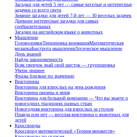
Загадки для детей 5 лет — самые веселые и интересные
задачки со всего света
Зимние загадки для детей 7-8 лет — 30 веселых задачек
Древние интересные загадки для самых
сообразительных
Загадки на английском языке о животных
Мышление
Головоломки
Тренировка внимания
Математическая
мозаика
Быстрота мышления
Логическое мышление
День знаний
Найди закономерность
Всяк сверчок знай свой шесток — группировка
Убери лишнее
Фразы близкие по значению
Викторины
Викторина для взрослых на день рождения
Викторина океаны и моря
Викторина для большой компании — Что вы знаете о
новогодних традициях разных стран
Новогодняя викторина для взрослых за столом
Правда или нет — веселая викторина о животных для
детей
Кроссворды
Кроссворд математический «Теория множеств»
Кроссворды по сказкам