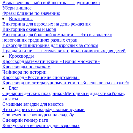
Всяк сверчок знай свой шесток — группировка
Убери лишнее
Фразы близкие по значению
Викторины
Викторина для взрослых на день рождения
Викторина океаны и моря
Викторина для большой компании — Что вы знаете о
новогодних традициях разных стран
Новогодняя викторина для взрослых за столом
Правда или нет — веселая викторина о животных для детей
Кроссворды
Кроссворд математический «Теория множеств»
Кроссворды по сказкам
Чайнворд по истории
Кроссворд «Российские спортсмены»
Кроссворд по литературному чтению «Знаешь ли ты сказки?»
Блог
Сценарии детских праздников
Методика и дидактика
Уроки,
кл.часы
Смешные загадки для квестов
Что подарить на свадьбу своими руками
Современные конкурсы на свадьбу
Сценарий гендер пати
Конкурсы на вечеринку для взрослых