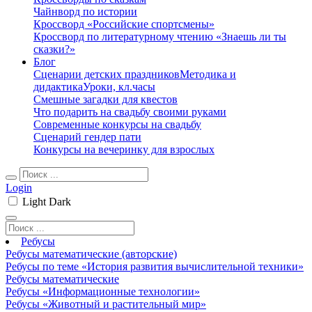
Чайнворд по истории
Кроссворд «Российские спортсмены»
Кроссворд по литературному чтению «Знаешь ли ты
сказки?»
Блог
Сценарии детских праздников
Методика и
дидактика
Уроки, кл.часы
Смешные загадки для квестов
Что подарить на свадьбу своими руками
Современные конкурсы на свадьбу
Сценарий гендер пати
Конкурсы на вечеринку для взрослых
Login
Light
Dark
Ребусы
Ребусы математические (авторские)
Ребусы по теме «История развития вычислительной техники»
Ребусы математические
Ребусы «Информационные технологии»
Ребусы «Животный и растительный мир»