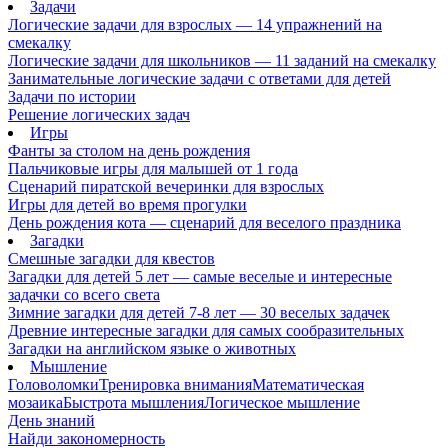
Задачи
Логические задачи для взрослых — 14 упражнений на
смекалку
Логические задачи для школьников — 11 заданий на смекалку
Занимательные логические задачи с ответами для детей
Задачи по истории
Решение логических задач
Игры
Фанты за столом на день рождения
Пальчиковые игры для малышей от 1 года
Сценарий пиратской вечеринки для взрослых
Игры для детей во время прогулки
День рождения кота — сценарий для веселого праздника
Загадки
Смешные загадки для квестов
Загадки для детей 5 лет — самые веселые и интересные
задачки со всего света
Зимние загадки для детей 7-8 лет — 30 веселых задачек
Древние интересные загадки для самых сообразительных
Загадки на английском языке о животных
Мышление
Головоломки
Тренировка внимания
Математическая
мозаика
Быстрота мышления
Логическое мышление
День знаний
Найди закономерность