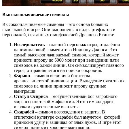
Высокооплачиваемые символы
Высокооплачиваемые символы – это основа больших
выигрышей в игре. Они выполнены в виде артефактов и
персонажей, связанных с мифологией Древнего Египта:
Исследователь
– главный персонаж игры, отдалённо
напоминающий знаменитого Индиану Джонса. Это
самый высокооплачиваемый символ, который может
принести игроку до 5000 монет при выпадении пяти
символов на одной линии. Он символизирует главного
героя, отправившегося на поиски сокровищ.
Фараон
– символ величия и богатства
древнеегипетской цивилизации. Выпадение пяти таких
символов на линии приносит игроку крупные
выигрыши.
Статуя Осириса
– могущественный бог загробного
мира в египетской мифологии. Этот символ дарит
игрокам существенные выплаты.
Скарабей
– символ возрождения и защиты. В
египетской культуре скарабей был амулетом, который
приносил удачу и защищал от злых духов. В игре этот
символ приносит хорошие выигрыши.