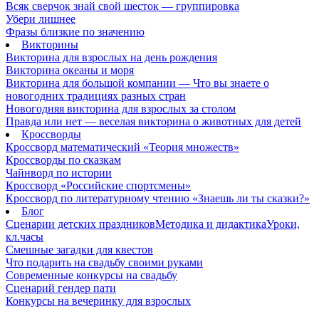
Всяк сверчок знай свой шесток — группировка
Убери лишнее
Фразы близкие по значению
Викторины
Викторина для взрослых на день рождения
Викторина океаны и моря
Викторина для большой компании — Что вы знаете о
новогодних традициях разных стран
Новогодняя викторина для взрослых за столом
Правда или нет — веселая викторина о животных для детей
Кроссворды
Кроссворд математический «Теория множеств»
Кроссворды по сказкам
Чайнворд по истории
Кроссворд «Российские спортсмены»
Кроссворд по литературному чтению «Знаешь ли ты сказки?»
Блог
Сценарии детских праздников
Методика и дидактика
Уроки,
кл.часы
Смешные загадки для квестов
Что подарить на свадьбу своими руками
Современные конкурсы на свадьбу
Сценарий гендер пати
Конкурсы на вечеринку для взрослых