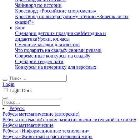
Чайнворд по истории
Кроссворд «Российские спортсмены»
Кроссворд по литературному чтению «Знаешь ли ты
сказки?»
Блог
Сценарии детских праздников
Методика и
дидактика
Уроки, кл.часы
Смешные загадки для квестов
Что подарить на свадьбу своими руками
Современные конкурсы на свадьбу
Сценарий гендер пати
Конкурсы на вечеринку для взрослых
Login
Light
Dark
Ребусы
Ребусы математические (авторские)
Ребусы по теме «История развития вычислительной техники»
Ребусы математические
Ребусы «Информационные технологии»
Ребусы «Животный и растительный мир»