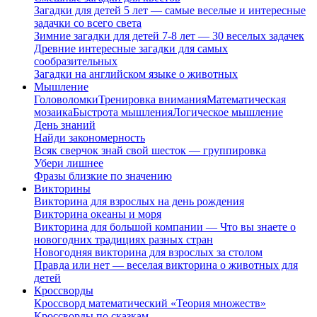
Загадки для детей 5 лет — самые веселые и интересные
задачки со всего света
Зимние загадки для детей 7-8 лет — 30 веселых задачек
Древние интересные загадки для самых
сообразительных
Загадки на английском языке о животных
Мышление
Головоломки
Тренировка внимания
Математическая
мозаика
Быстрота мышления
Логическое мышление
День знаний
Найди закономерность
Всяк сверчок знай свой шесток — группировка
Убери лишнее
Фразы близкие по значению
Викторины
Викторина для взрослых на день рождения
Викторина океаны и моря
Викторина для большой компании — Что вы знаете о
новогодних традициях разных стран
Новогодняя викторина для взрослых за столом
Правда или нет — веселая викторина о животных для
детей
Кроссворды
Кроссворд математический «Теория множеств»
Кроссворды по сказкам