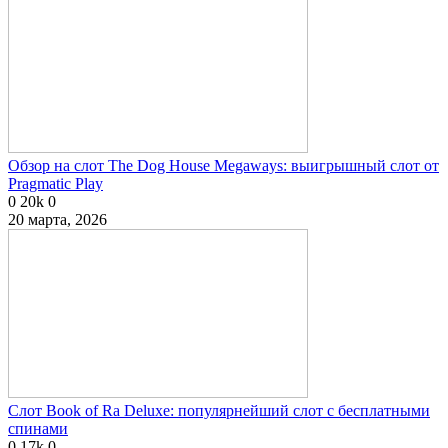
Обзор на слот The Dog House Megaways: выигрышный слот от
Pragmatic Play
0
20k
0
20 марта, 2026
Слот Book of Ra Deluxe: популярнейший слот с бесплатными
спинами
0
17k
0