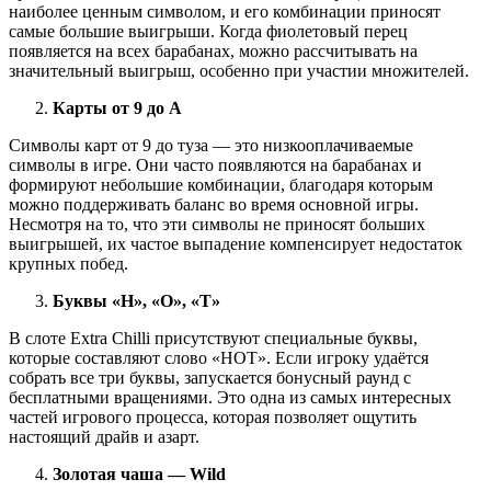
наиболее ценным символом, и его комбинации приносят
самые большие выигрыши. Когда фиолетовый перец
появляется на всех барабанах, можно рассчитывать на
значительный выигрыш, особенно при участии множителей.
Карты от 9 до A
Символы карт от 9 до туза — это низкооплачиваемые
символы в игре. Они часто появляются на барабанах и
формируют небольшие комбинации, благодаря которым
можно поддерживать баланс во время основной игры.
Несмотря на то, что эти символы не приносят больших
выигрышей, их частое выпадение компенсирует недостаток
крупных побед.
Буквы «H», «O», «T»
В слоте Extra Chilli присутствуют специальные буквы,
которые составляют слово «HOT». Если игроку удаётся
собрать все три буквы, запускается бонусный раунд с
бесплатными вращениями. Это одна из самых интересных
частей игрового процесса, которая позволяет ощутить
настоящий драйв и азарт.
Золотая чаша — Wild