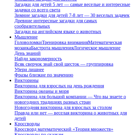
Загадки для детей 5 лет — самые веселые и интересные
задачки со всего света
Зимние загадки для детей 7-8 лет — 30 веселых задачек
Древние интересные загадки для самых
сообразительных
Загадки на английском языке о животных
Мышление
Головоломки
Тренировка внимания
Математическая
мозаика
Быстрота мышления
Логическое мышление
День знаний
Найди закономерность
Всяк сверчок знай свой шесток — группировка
Убери лишнее
Фразы близкие по значению
Викторины
Викторина для взрослых на день рождения
Викторина океаны и моря
Викторина для большой компании — Что вы знаете о
новогодних традициях разных стран
Новогодняя викторина для взрослых за столом
Правда или нет — веселая викторина о животных для
детей
Кроссворды
Кроссворд математический «Теория множеств»
Кроссворды по сказкам