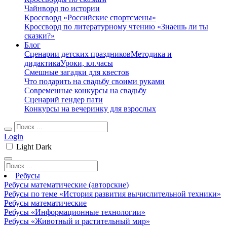
Чайнворд по истории
Кроссворд «Российские спортсмены»
Кроссворд по литературному чтению «Знаешь ли ты
сказки?»
Блог
Сценарии детских праздников
Методика и
дидактика
Уроки, кл.часы
Смешные загадки для квестов
Что подарить на свадьбу своими руками
Современные конкурсы на свадьбу
Сценарий гендер пати
Конкурсы на вечеринку для взрослых
Login
Light
Dark
Ребусы
Ребусы математические (авторские)
Ребусы по теме «История развития вычислительной техники»
Ребусы математические
Ребусы «Информационные технологии»
Ребусы «Животный и растительный мир»