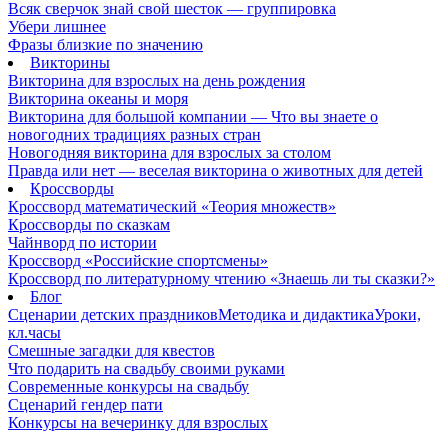
Всяк сверчок знай свой шесток — группировка
Убери лишнее
Фразы близкие по значению
Викторины
Викторина для взрослых на день рождения
Викторина океаны и моря
Викторина для большой компании — Что вы знаете о
новогодних традициях разных стран
Новогодняя викторина для взрослых за столом
Правда или нет — веселая викторина о животных для детей
Кроссворды
Кроссворд математический «Теория множеств»
Кроссворды по сказкам
Чайнворд по истории
Кроссворд «Российские спортсмены»
Кроссворд по литературному чтению «Знаешь ли ты сказки?»
Блог
Сценарии детских праздников
Методика и дидактика
Уроки,
кл.часы
Смешные загадки для квестов
Что подарить на свадьбу своими руками
Современные конкурсы на свадьбу
Сценарий гендер пати
Конкурсы на вечеринку для взрослых