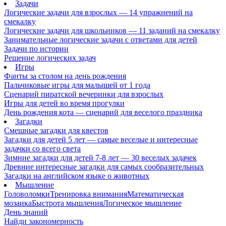
Задачи
Логические задачи для взрослых — 14 упражнений на
смекалку
Логические задачи для школьников — 11 заданий на смекалку
Занимательные логические задачи с ответами для детей
Задачи по истории
Решение логических задач
Игры
Фанты за столом на день рождения
Пальчиковые игры для малышей от 1 года
Сценарий пиратской вечеринки для взрослых
Игры для детей во время прогулки
День рождения кота — сценарий для веселого праздника
Загадки
Смешные загадки для квестов
Загадки для детей 5 лет — самые веселые и интересные
задачки со всего света
Зимние загадки для детей 7-8 лет — 30 веселых задачек
Древние интересные загадки для самых сообразительных
Загадки на английском языке о животных
Мышление
Головоломки
Тренировка внимания
Математическая
мозаика
Быстрота мышления
Логическое мышление
День знаний
Найди закономерность