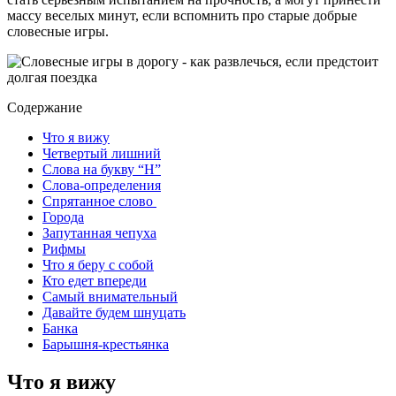
массу веселых минут, если вспомнить про старые добрые
словесные игры.
Содержание
Что я вижу
Четвертый лишний
Слова на букву “Н”
Слова-определения
Спрятанное слово
Города
Запутанная чепуха
Рифмы
Что я беру с собой
Кто едет впереди
Самый внимательный
Давайте будем шнуцать
Банка
Барышня-крестьянка
Что я вижу