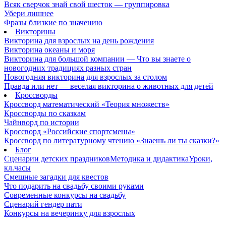
Всяк сверчок знай свой шесток — группировка
Убери лишнее
Фразы близкие по значению
Викторины
Викторина для взрослых на день рождения
Викторина океаны и моря
Викторина для большой компании — Что вы знаете о
новогодних традициях разных стран
Новогодняя викторина для взрослых за столом
Правда или нет — веселая викторина о животных для детей
Кроссворды
Кроссворд математический «Теория множеств»
Кроссворды по сказкам
Чайнворд по истории
Кроссворд «Российские спортсмены»
Кроссворд по литературному чтению «Знаешь ли ты сказки?»
Блог
Сценарии детских праздников
Методика и дидактика
Уроки,
кл.часы
Смешные загадки для квестов
Что подарить на свадьбу своими руками
Современные конкурсы на свадьбу
Сценарий гендер пати
Конкурсы на вечеринку для взрослых