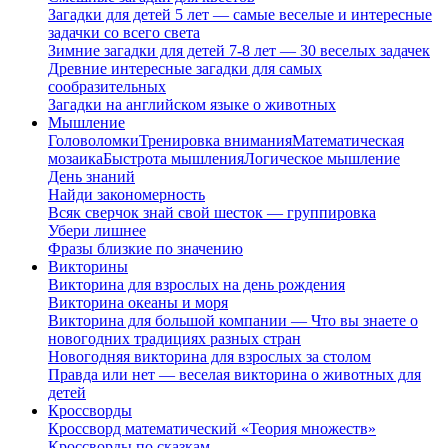
Загадки для детей 5 лет — самые веселые и интересные
задачки со всего света
Зимние загадки для детей 7-8 лет — 30 веселых задачек
Древние интересные загадки для самых
сообразительных
Загадки на английском языке о животных
Мышление
Головоломки
Тренировка внимания
Математическая
мозаика
Быстрота мышления
Логическое мышление
День знаний
Найди закономерность
Всяк сверчок знай свой шесток — группировка
Убери лишнее
Фразы близкие по значению
Викторины
Викторина для взрослых на день рождения
Викторина океаны и моря
Викторина для большой компании — Что вы знаете о
новогодних традициях разных стран
Новогодняя викторина для взрослых за столом
Правда или нет — веселая викторина о животных для
детей
Кроссворды
Кроссворд математический «Теория множеств»
Кроссворды по сказкам