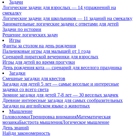
Задачи
Логические задачи для взрослых — 14 упражнений на
смекалку
Логические задачи для школьников — 11 заданий на смекалку
Занимательные логические задачи с ответами для детей
Задачи по истории
Решение логических задач
Игры
Фанты за столом на день рождения
Пальчиковые игры для малышей от 1 года
Сценарий пиратской вечеринки для взрослых
Игры для детей во время прогулки
День рождения кота — сценарий для веселого праздника
Загадки
Смешные загадки для квестов
Загадки для детей 5 лет — самые веселые и интересные
задачки со всего света
Зимние загадки для детей 7-8 лет — 30 веселых задачек
Древние интересные загадки для самых сообразительных
Загадки на английском языке о животных
Мышление
Головоломки
Тренировка внимания
Математическая
мозаика
Быстрота мышления
Логическое мышление
День знаний
Найди закономерность