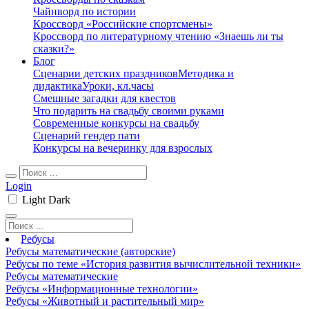
Чайнворд по истории
Кроссворд «Российские спортсмены»
Кроссворд по литературному чтению «Знаешь ли ты
сказки?»
Блог
Сценарии детских праздников
Методика и
дидактика
Уроки, кл.часы
Смешные загадки для квестов
Что подарить на свадьбу своими руками
Современные конкурсы на свадьбу
Сценарий гендер пати
Конкурсы на вечеринку для взрослых
Login
Light
Dark
Ребусы
Ребусы математические (авторские)
Ребусы по теме «История развития вычислительной техники»
Ребусы математические
Ребусы «Информационные технологии»
Ребусы «Животный и растительный мир»