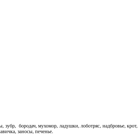
ы, зубр, бородач, мухомор, ладушки, лоботряс, надбровье, крот,
авичка, заносы, печенье.