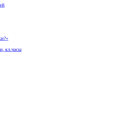
ей
ки?»
и, кл.часы