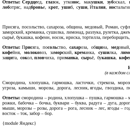
Ответы: Сердце
ед,
глаз
ок, утко
нос
, мак
ушки
,
зуб
оскал,
лоб
отряс, над
бровь
е, к
рот
,
уши
б, с
уши
, И
талия
,
нос
тальги
Присяга, посольство, сахароза, община, медовый, Роман, суфл
заморский, креманка, сушилка, лимонад, разлука, рулетка, джем
сырьё, букашка, кофеин, носок, ириска, тортилла, переборщить,
Ответы:
П
рис
яга, по
соль
ство,
сахар
оза, об
щи
на,
мед
овы
кофе
йня,
молоко
воз, за
морс
кий,
крем
анка,
суши
лка,
лим
за
щи
та,
сок
ол,
плов
чиха, при
манка
,
сыр
ьё, бу
кашка
,
кофе
(в каждом с
Смородина, хлопушка, гармошка, ласточки, стрекоза, морозы
угроза, камыши, морозы, дорога, лесник, ягоды, гвоздика, по
Ответы:
смородина – родина, хлопушка – пушка, гармошка – мо
рожки, бабочка – бочка, буквари – буква, радуга – дуга, доро
мыши, морозы – розы, дорога – рога, лесник – лес, ягоды – год
восток – ток, забор – бор.
{module Яндекс}