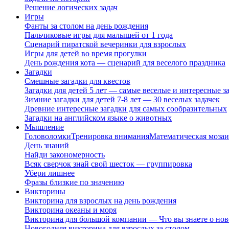
Решение логических задач
Игры
Фанты за столом на день рождения
Пальчиковые игры для малышей от 1 года
Сценарий пиратской вечеринки для взрослых
Игры для детей во время прогулки
День рождения кота — сценарий для веселого праздника
Загадки
Смешные загадки для квестов
Загадки для детей 5 лет — самые веселые и интересные за
Зимние загадки для детей 7-8 лет — 30 веселых задачек
Древние интересные загадки для самых сообразительных
Загадки на английском языке о животных
Мышление
Головоломки
Тренировка внимания
Математическая мозаи
День знаний
Найди закономерность
Всяк сверчок знай свой шесток — группировка
Убери лишнее
Фразы близкие по значению
Викторины
Викторина для взрослых на день рождения
Викторина океаны и моря
Викторина для большой компании — Что вы знаете о нов
Новогодняя викторина для взрослых за столом