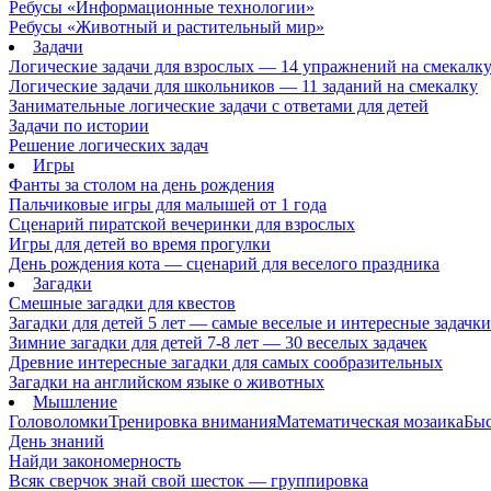
Ребусы «Информационные технологии»
Ребусы «Животный и растительный мир»
Задачи
Логические задачи для взрослых — 14 упражнений на смекалк
Логические задачи для школьников — 11 заданий на смекалку
Занимательные логические задачи с ответами для детей
Задачи по истории
Решение логических задач
Игры
Фанты за столом на день рождения
Пальчиковые игры для малышей от 1 года
Сценарий пиратской вечеринки для взрослых
Игры для детей во время прогулки
День рождения кота — сценарий для веселого праздника
Загадки
Смешные загадки для квестов
Загадки для детей 5 лет — самые веселые и интересные задачки 
Зимние загадки для детей 7-8 лет — 30 веселых задачек
Древние интересные загадки для самых сообразительных
Загадки на английском языке о животных
Мышление
Головоломки
Тренировка внимания
Математическая мозаика
Быс
День знаний
Найди закономерность
Всяк сверчок знай свой шесток — группировка