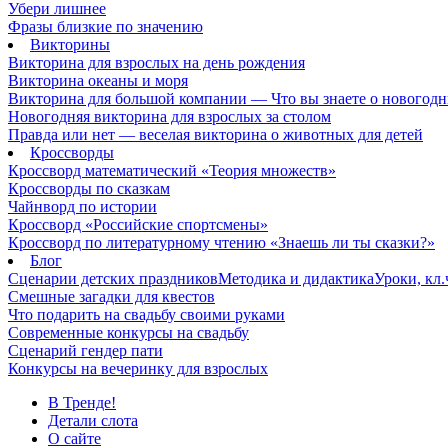
Убери лишнее
Фразы близкие по значению
Викторины
Викторина для взрослых на день рождения
Викторина океаны и моря
Викторина для большой компании — Что вы знаете о новогодн
Новогодняя викторина для взрослых за столом
Правда или нет — веселая викторина о животных для детей
Кроссворды
Кроссворд математический «Теория множеств»
Кроссворды по сказкам
Чайнворд по истории
Кроссворд «Российские спортсмены»
Кроссворд по литературному чтению «Знаешь ли ты сказки?»
Блог
Сценарии детских праздников
Методика и дидактика
Уроки, кл
Смешные загадки для квестов
Что подарить на свадьбу своими руками
Современные конкурсы на свадьбу
Сценарий гендер пати
Конкурсы на вечеринку для взрослых
В Тренде!
Детали слота
О сайте