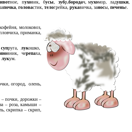
ивот
ное, п
ухо
вик, б
усы
,
зуб
р,
борода
ч, м
ухо
мор, лад
ушки
,
ша
почка
,
голова
стик,
тело
грейка,
рука
вичка, за
нос
ы,
печень
е.
 кофейня, молоковоз,
 пловчиха, приманка,
,
суп
руга,
лук
ошко,
ино
вник, че
репа
ха,
,
лук
ум.
чки, огород, олень,
и – почки, дорожки –
оза – роза, камыши –
ль, скрипка – скрип,