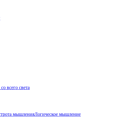
у
со всего света
трота мышления
Логическое мышление