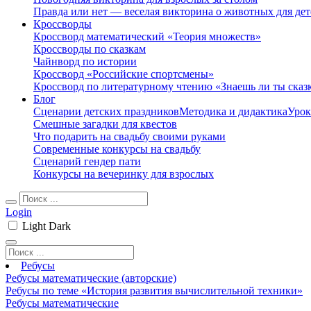
Правда или нет — веселая викторина о животных для дет
Кроссворды
Кроссворд математический «Теория множеств»
Кроссворды по сказкам
Чайнворд по истории
Кроссворд «Российские спортсмены»
Кроссворд по литературному чтению «Знаешь ли ты сказ
Блог
Сценарии детских праздников
Методика и дидактика
Урок
Смешные загадки для квестов
Что подарить на свадьбу своими руками
Современные конкурсы на свадьбу
Сценарий гендер пати
Конкурсы на вечеринку для взрослых
Login
Light
Dark
Ребусы
Ребусы математические (авторские)
Ребусы по теме «История развития вычислительной техники»
Ребусы математические