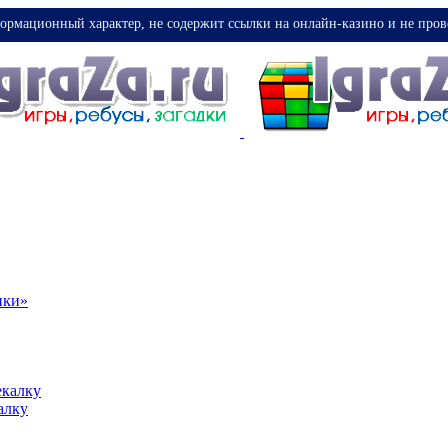
ормационный характер, не содержит ссылки на онлайн-казино и не пров
ики»
екалку
алку