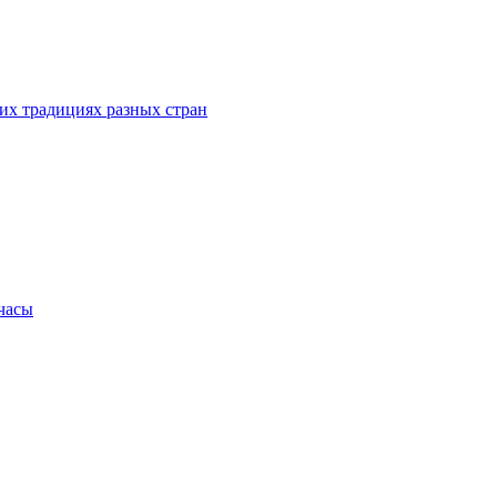
их традициях разных стран
.часы