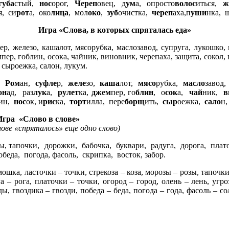
губа
стый,
нос
орог,
Череп
овец, д
ум
а, опросто
волос
иться,
ж
я, си
рот
а, око
лица
, мол
око
,
зуб
очистка,
череп
аха,п
уши
нка, 
Игра «Слова, в которых спряталась еда»
ер, железо, кашалот, мясорубка, маслозавод, супруга, лукошко,
пер, гоблин, осока, чайник, виновник, черепаха, защита, сокол,
 сыроежка, салон, лукум.
й,
Ром
ан,
суфле
р,
желе
зо,
каша
лот,
мясо
рубка,
масло
завод
он
ад, раз
лук
а,
рулет
ка,
джем
пер, го
блин
, о
сок
а,
чай
ник,
в
ин,
нос
ок, и
рис
ка,
торт
илла, пере
борщ
ить,
сыр
оежка,
сало
н
Игра «Слово в слове»
лове «спряталось» еще одно слово)
, тапочки, дорожки, бабочка, буквари, радуга, дорога, плато
беда, погода, фасоль, скрипка, восток, забор.
шка, ласточки – точки, стрекоза – коза, морозы – розы, тапочк
га – рога, платочки – точки, огород – город, олень – лень, угр
ы, гвоздика – гвозди, победа – беда, погода – года, фасоль – со