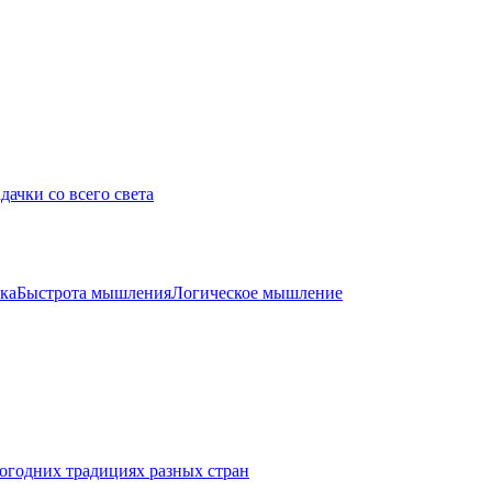
дачки со всего света
ка
Быстрота мышления
Логическое мышление
огодних традициях разных стран