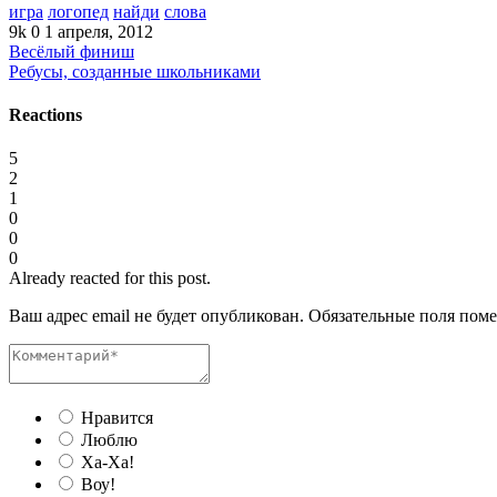
игра
логопед
найди
слова
9k
0
1 апреля, 2012
Весёлый финиш
Ребусы, созданные школьниками
Reactions
5
2
1
0
0
0
Already reacted for this post.
Ваш адрес email не будет опубликован.
Обязательные поля пом
Нравится
Люблю
Ха-Ха!
Воу!