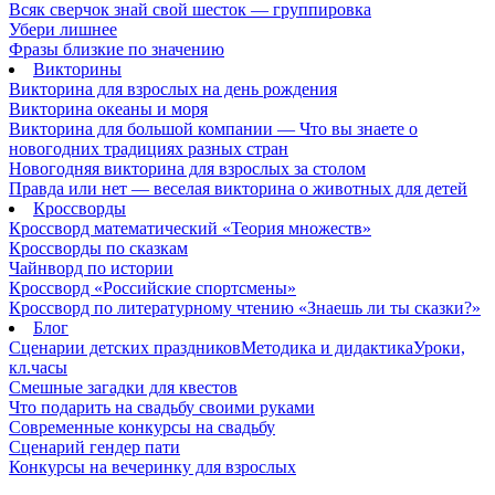
Всяк сверчок знай свой шесток — группировка
Убери лишнее
Фразы близкие по значению
Викторины
Викторина для взрослых на день рождения
Викторина океаны и моря
Викторина для большой компании — Что вы знаете о
новогодних традициях разных стран
Новогодняя викторина для взрослых за столом
Правда или нет — веселая викторина о животных для детей
Кроссворды
Кроссворд математический «Теория множеств»
Кроссворды по сказкам
Чайнворд по истории
Кроссворд «Российские спортсмены»
Кроссворд по литературному чтению «Знаешь ли ты сказки?»
Блог
Сценарии детских праздников
Методика и дидактика
Уроки,
кл.часы
Смешные загадки для квестов
Что подарить на свадьбу своими руками
Современные конкурсы на свадьбу
Сценарий гендер пати
Конкурсы на вечеринку для взрослых