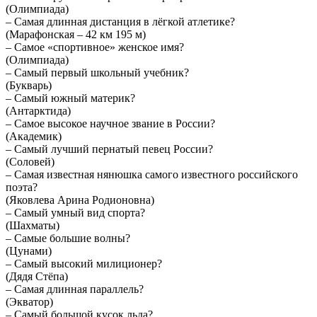
(Олимпиада)
– Самая длинная дистанция в лёгкой атлетике?
(Марафонская – 42 км 195 м)
– Самое «спортивное» женское имя?
(Олимпиада)
– Самый первый школьный учебник?
(Букварь)
– Самый южный материк?
(Антарктида)
– Самое высокое научное звание в России?
(Академик)
– Самый лучший пернатый певец России?
(Соловей)
– Самая известная нянюшка самого известного российского
поэта?
(Яковлева Арина Родионовна)
– Самый умный вид спорта?
(Шахматы)
– Самые большие волны?
(Цунами)
– Самый высокий милиционер?
(Дядя Стёпа)
– Самая длинная параллель?
(Экватор)
– Самый большой кусок льда?