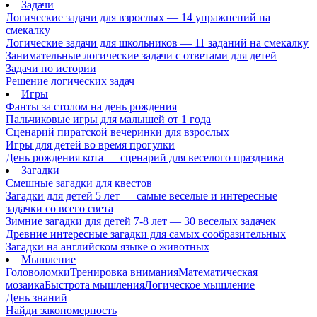
Задачи
Логические задачи для взрослых — 14 упражнений на
смекалку
Логические задачи для школьников — 11 заданий на смекалку
Занимательные логические задачи с ответами для детей
Задачи по истории
Решение логических задач
Игры
Фанты за столом на день рождения
Пальчиковые игры для малышей от 1 года
Сценарий пиратской вечеринки для взрослых
Игры для детей во время прогулки
День рождения кота — сценарий для веселого праздника
Загадки
Смешные загадки для квестов
Загадки для детей 5 лет — самые веселые и интересные
задачки со всего света
Зимние загадки для детей 7-8 лет — 30 веселых задачек
Древние интересные загадки для самых сообразительных
Загадки на английском языке о животных
Мышление
Головоломки
Тренировка внимания
Математическая
мозаика
Быстрота мышления
Логическое мышление
День знаний
Найди закономерность