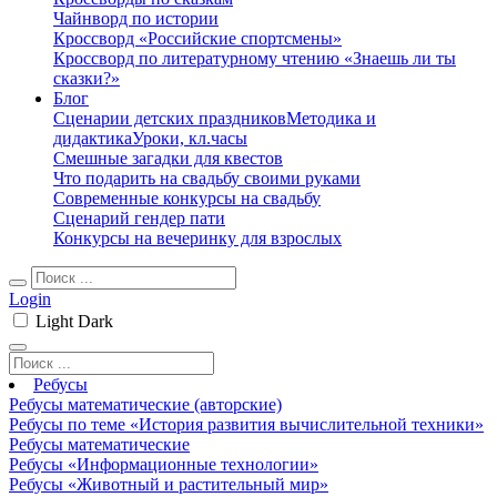
Чайнворд по истории
Кроссворд «Российские спортсмены»
Кроссворд по литературному чтению «Знаешь ли ты
сказки?»
Блог
Сценарии детских праздников
Методика и
дидактика
Уроки, кл.часы
Смешные загадки для квестов
Что подарить на свадьбу своими руками
Современные конкурсы на свадьбу
Сценарий гендер пати
Конкурсы на вечеринку для взрослых
Login
Light
Dark
Ребусы
Ребусы математические (авторские)
Ребусы по теме «История развития вычислительной техники»
Ребусы математические
Ребусы «Информационные технологии»
Ребусы «Животный и растительный мир»