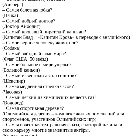
(Айсберг)
– Самая балетная юбка?
(Пачка)
– Самый добрый доктор?
(Доктор Айболит)
– Самый кровавый пиратский капитан?
(Капитан Блад – «Капитан Кровь» в переводе с английского)
– Самое верное человеку животное?
(Собака)
– Самый звёздный флаг мира?
(Флаг США, 50 звёзд)
– Самое большое в мире ущелье?
(Большой каньон)
– Самый известный автор сонетов?
(Шекспир)
– Самая медленная стрелка часов?
(Часовая)
– Самый лёгкий из химических веществ газ?
(Водород)
– Самая спортивная деревня?
(Олимпийская деревня – комплекс жилых помещений для
спортсменов, участников Олимпийских игр)
– Самая известная театральная фраза, с которой начинали
свою карьеру многие знаменитые актёры.
(Кушать подано)