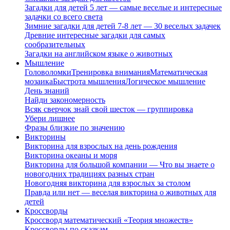
Загадки для детей 5 лет — самые веселые и интересные
задачки со всего света
Зимние загадки для детей 7-8 лет — 30 веселых задачек
Древние интересные загадки для самых
сообразительных
Загадки на английском языке о животных
Мышление
Головоломки
Тренировка внимания
Математическая
мозаика
Быстрота мышления
Логическое мышление
День знаний
Найди закономерность
Всяк сверчок знай свой шесток — группировка
Убери лишнее
Фразы близкие по значению
Викторины
Викторина для взрослых на день рождения
Викторина океаны и моря
Викторина для большой компании — Что вы знаете о
новогодних традициях разных стран
Новогодняя викторина для взрослых за столом
Правда или нет — веселая викторина о животных для
детей
Кроссворды
Кроссворд математический «Теория множеств»
Кроссворды по сказкам