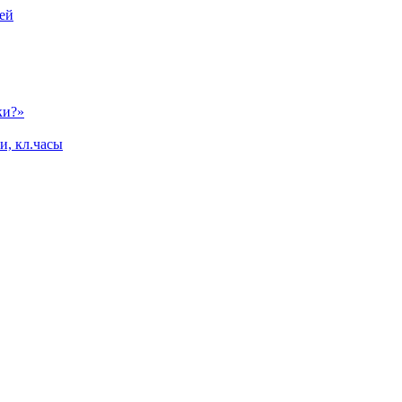
ей
ки?»
и, кл.часы