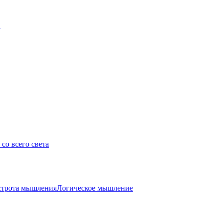
у
со всего света
трота мышления
Логическое мышление