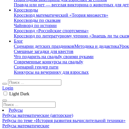
Правда или нет — веселая викторина о животных для дет
Кроссворды
Кроссворд математический «Теория множеств»
Кроссворды по сказкам
Чайнворд по истории
Кроссворд «Российские спортсмены»
Кроссворд по литературному чтению «Знаешь ли ты сказ
Блог
Сценарии детских праздников
Методика и дидактика
Урок
Смешные загадки для квестов
Что подарить на свадьбу своими руками
Современные конкурсы на свадьбу
Сценарий гендер пати
Конкурсы на вечеринку для взрослых
Login
Light
Dark
Ребусы
Ребусы математические (авторские)
Ребусы по теме «История развития вычислительной техники»
Ребусы математические