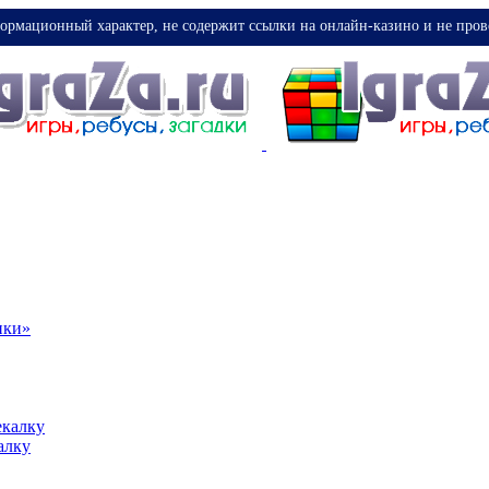
ормационный характер, не содержит ссылки на онлайн-казино и не пров
ики»
екалку
алку