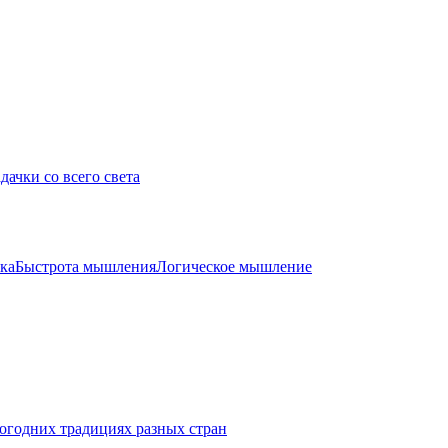
дачки со всего света
ка
Быстрота мышления
Логическое мышление
огодних традициях разных стран