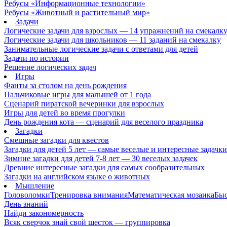
Ребусы «Информационные технологии»
Ребусы «Животный и растительный мир»
Задачи
Логические задачи для взрослых — 14 упражнений на смекалк
Логические задачи для школьников — 11 заданий на смекалку
Занимательные логические задачи с ответами для детей
Задачи по истории
Решение логических задач
Игры
Фанты за столом на день рождения
Пальчиковые игры для малышей от 1 года
Сценарий пиратской вечеринки для взрослых
Игры для детей во время прогулки
День рождения кота — сценарий для веселого праздника
Загадки
Смешные загадки для квестов
Загадки для детей 5 лет — самые веселые и интересные задачки 
Зимние загадки для детей 7-8 лет — 30 веселых задачек
Древние интересные загадки для самых сообразительных
Загадки на английском языке о животных
Мышление
Головоломки
Тренировка внимания
Математическая мозаика
Быс
День знаний
Найди закономерность
Всяк сверчок знай свой шесток — группировка