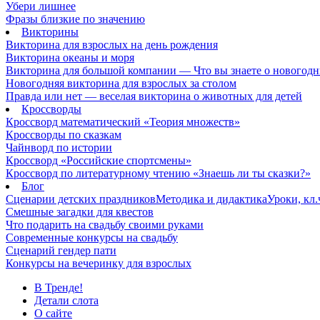
Убери лишнее
Фразы близкие по значению
Викторины
Викторина для взрослых на день рождения
Викторина океаны и моря
Викторина для большой компании — Что вы знаете о новогодн
Новогодняя викторина для взрослых за столом
Правда или нет — веселая викторина о животных для детей
Кроссворды
Кроссворд математический «Теория множеств»
Кроссворды по сказкам
Чайнворд по истории
Кроссворд «Российские спортсмены»
Кроссворд по литературному чтению «Знаешь ли ты сказки?»
Блог
Сценарии детских праздников
Методика и дидактика
Уроки, кл
Смешные загадки для квестов
Что подарить на свадьбу своими руками
Современные конкурсы на свадьбу
Сценарий гендер пати
Конкурсы на вечеринку для взрослых
В Тренде!
Детали слота
О сайте