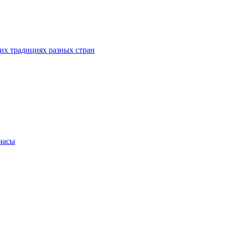
их традициях разных стран
.часы