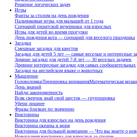
Решение логических задач
Игры
Фанты за столом на день рождения
Пальчиковые игры для малышей от 1 года
Сценарий пиратской вечеринки для взрослых
Игры для детей во время прогулки
День рождения кота — сценарий для веселого праздника
Загадки
Смешные загадки для квестов
Загадки для детей 5 лет — самые веселые и интересные за
Зимние загадки для детей 7-8 лет — 30 веселых задачек
Древние интересные загадки для самых сообразительных
Загадки на английском языке о животных
Мышление
Головоломки
Тренировка внимания
Математическая мозаи
День знаний
Найди закономерность
Всяк сверчок знай свой шесток — группировка
Убери лишнее
Фразы близкие по значению
Викторины
Викторина для взрослых на день рождения
Викторина океаны и моря
Викторина для большой компании — Что вы знаете о нов
Новогодняя викторина для взрослых за столом