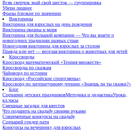
Всяк сверчок знай свой шесток — группировка
Убери лишнее
Фразы близкие по значению
Викторины
Викторина для взрослых на день рождения
Викторина океаны и моря
Викторина для большой компании — Что вы знаете о
новогодних традициях разных стран
Новогодняя викторина для взрослых за столом
Правда или нет — веселая викторина о животных для детей
Кроссворды
Кроссворд математический «Теория множеств»
Кроссворды по сказкам
Чайнворд по истории
Кроссворд «Российские спортсмены»
Кроссворд по литературному чтению «Знаешь ли ты сказки?»
Блог
Сценарии детских праздников
Методика и дидактика
Уроки,
кл.часы
Смешные загадки для квестов
Что подарить на свадьбу своими руками
Современные конкурсы на свадьбу
Сценарий гендер пати
Конкурсы на вечеринку для взрослых