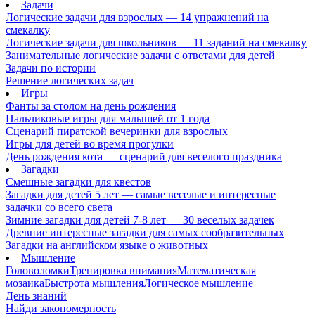
Задачи
Логические задачи для взрослых — 14 упражнений на
смекалку
Логические задачи для школьников — 11 заданий на смекалку
Занимательные логические задачи с ответами для детей
Задачи по истории
Решение логических задач
Игры
Фанты за столом на день рождения
Пальчиковые игры для малышей от 1 года
Сценарий пиратской вечеринки для взрослых
Игры для детей во время прогулки
День рождения кота — сценарий для веселого праздника
Загадки
Смешные загадки для квестов
Загадки для детей 5 лет — самые веселые и интересные
задачки со всего света
Зимние загадки для детей 7-8 лет — 30 веселых задачек
Древние интересные загадки для самых сообразительных
Загадки на английском языке о животных
Мышление
Головоломки
Тренировка внимания
Математическая
мозаика
Быстрота мышления
Логическое мышление
День знаний
Найди закономерность