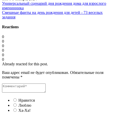
Универсальный сценарий дня рождения дома для взрослого
именинника
Смешные фанты на день рождения для детей - 73 веселых
задания
Reactions
0
0
0
0
0
0
Already reacted for this post.
Ваш адрес email не будет опубликован.
Обязательные поля
помечены
*
Нравится
Люблю
Ха-Ха!