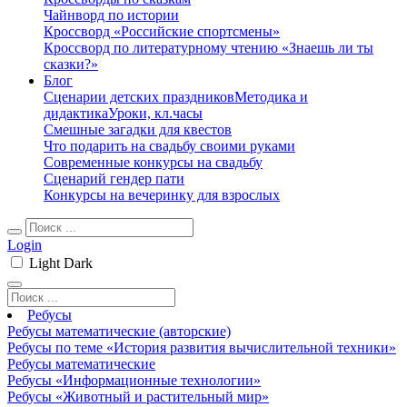
Чайнворд по истории
Кроссворд «Российские спортсмены»
Кроссворд по литературному чтению «Знаешь ли ты
сказки?»
Блог
Сценарии детских праздников
Методика и
дидактика
Уроки, кл.часы
Смешные загадки для квестов
Что подарить на свадьбу своими руками
Современные конкурсы на свадьбу
Сценарий гендер пати
Конкурсы на вечеринку для взрослых
Login
Light
Dark
Ребусы
Ребусы математические (авторские)
Ребусы по теме «История развития вычислительной техники»
Ребусы математические
Ребусы «Информационные технологии»
Ребусы «Животный и растительный мир»