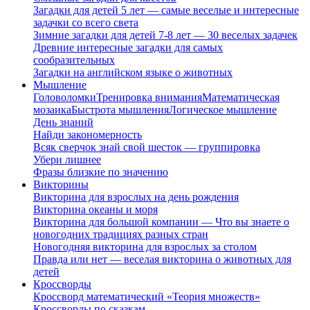
Загадки для детей 5 лет — самые веселые и интересные
задачки со всего света
Зимние загадки для детей 7-8 лет — 30 веселых задачек
Древние интересные загадки для самых
сообразительных
Загадки на английском языке о животных
Мышление
Головоломки
Тренировка внимания
Математическая
мозаика
Быстрота мышления
Логическое мышление
День знаний
Найди закономерность
Всяк сверчок знай свой шесток — группировка
Убери лишнее
Фразы близкие по значению
Викторины
Викторина для взрослых на день рождения
Викторина океаны и моря
Викторина для большой компании — Что вы знаете о
новогодних традициях разных стран
Новогодняя викторина для взрослых за столом
Правда или нет — веселая викторина о животных для
детей
Кроссворды
Кроссворд математический «Теория множеств»
Кроссворды по сказкам