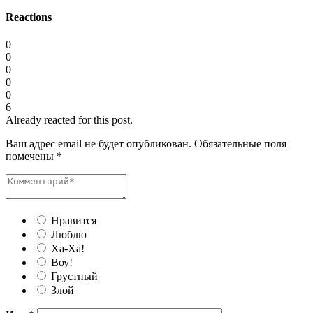
Reactions
0
0
0
0
0
6
Already reacted for this post.
Ваш адрес email не будет опубликован.
Обязательные поля
помечены
*
Нравится
Люблю
Ха-Ха!
Воу!
Грустный
Злой