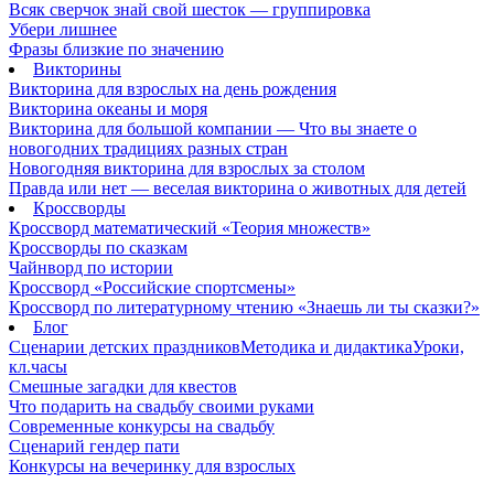
Всяк сверчок знай свой шесток — группировка
Убери лишнее
Фразы близкие по значению
Викторины
Викторина для взрослых на день рождения
Викторина океаны и моря
Викторина для большой компании — Что вы знаете о
новогодних традициях разных стран
Новогодняя викторина для взрослых за столом
Правда или нет — веселая викторина о животных для детей
Кроссворды
Кроссворд математический «Теория множеств»
Кроссворды по сказкам
Чайнворд по истории
Кроссворд «Российские спортсмены»
Кроссворд по литературному чтению «Знаешь ли ты сказки?»
Блог
Сценарии детских праздников
Методика и дидактика
Уроки,
кл.часы
Смешные загадки для квестов
Что подарить на свадьбу своими руками
Современные конкурсы на свадьбу
Сценарий гендер пати
Конкурсы на вечеринку для взрослых