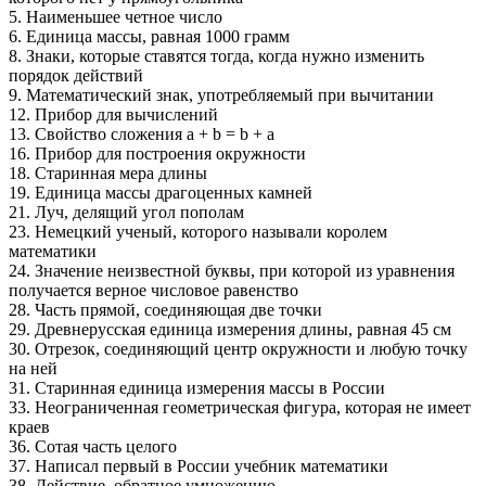
5. Наименьшее четное число
6. Единица массы, равная 1000 грамм
8. Знаки, которые ставятся тогда, когда нужно изменить
порядок действий
9. Математический знак, употребляемый при вычитании
12. Прибор для вычислений
13. Свойство сложения a + b = b + a
16. Прибор для построения окружности
18. Старинная мера длины
19. Единица массы драгоценных камней
21. Луч, делящий угол пополам
23. Немецкий ученый, которого называли королем
математики
24. Значение неизвестной буквы, при которой из уравнения
получается верное числовое равенство
28. Часть прямой, соединяющая две точки
29. Древнерусская единица измерения длины, равная 45 см
30. Отрезок, соединяющий центр окружности и любую точку
на ней
31. Старинная единица измерения массы в России
33. Неограниченная геометрическая фигура, которая не имеет
краев
36. Сотая часть целого
37. Написал первый в России учебник математики
38. Действие, обратное умножению