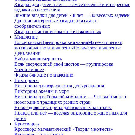
Загадки для детей 5 лет — самые веселые и интересные
задачки со всего света
Зимние загадки для детей 7-8 лет — 30 веселых задачек
Древние интересные загадки для самых
сообразительных
Загадки на английском языке о животных
Мышление
Головоломки
Тренировка внимания
Математическая
мозаика
Быстрота мышления
Логическое мышление
День знаний
Найди закономерность
Всяк сверчок знай свой шесток — группировка
Убери лишнее
Фразы близкие по значению
Викторины
Викторина для взрослых на день рождения
Викторина океаны и моря
Викторина для большой компании — Что вы знаете о
новогодних традициях разных стран
Новогодняя викторина для взрослых за столом
Правда или нет — веселая викторина о животных для
детей
Кроссворды
Кроссворд математический «Теория множеств»
Кроссворды по сказкам