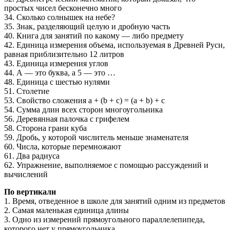
простых чисел бесконечно много
34. Сколько солнышек на небе?
35. Знак, разделяющий целую и дробную часть
40. Книга для занятий по какому — либо предмету
42. Единица измерения объема, используемая в Древней Руси,
равная приблизительно 12 литров
43. Единица измерения углов
44. А — это буква, а 5 — это …
48. Единица с шестью нулями
51. Столетие
53. Свойство сложения a + (b + c) = (a + b) + c
54. Сумма длин всех сторон многоугольника
56. Деревянная палочка с грифелем
58. Сторона грани куба
59. Дробь, у которой числитель меньше знаменателя
60. Числа, которые перемножают
61. Два радиуса
62. Упражнение, выполняемое с помощью рассуждений и
вычислений
По вертикали
1. Время, отведенное в школе для занятий одним из предметов
2. Самая маленькая единица длины
3. Одно из измерений прямоугольного параллелепипеда,
которого нет у прямоугольника