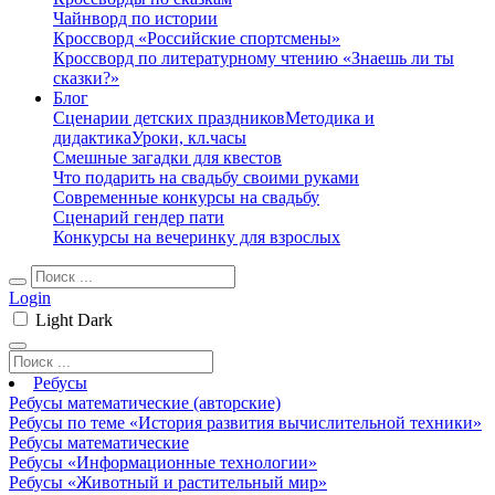
Чайнворд по истории
Кроссворд «Российские спортсмены»
Кроссворд по литературному чтению «Знаешь ли ты
сказки?»
Блог
Сценарии детских праздников
Методика и
дидактика
Уроки, кл.часы
Смешные загадки для квестов
Что подарить на свадьбу своими руками
Современные конкурсы на свадьбу
Сценарий гендер пати
Конкурсы на вечеринку для взрослых
Login
Light
Dark
Ребусы
Ребусы математические (авторские)
Ребусы по теме «История развития вычислительной техники»
Ребусы математические
Ребусы «Информационные технологии»
Ребусы «Животный и растительный мир»