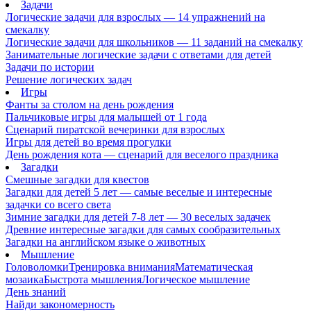
Задачи
Логические задачи для взрослых — 14 упражнений на
смекалку
Логические задачи для школьников — 11 заданий на смекалку
Занимательные логические задачи с ответами для детей
Задачи по истории
Решение логических задач
Игры
Фанты за столом на день рождения
Пальчиковые игры для малышей от 1 года
Сценарий пиратской вечеринки для взрослых
Игры для детей во время прогулки
День рождения кота — сценарий для веселого праздника
Загадки
Смешные загадки для квестов
Загадки для детей 5 лет — самые веселые и интересные
задачки со всего света
Зимние загадки для детей 7-8 лет — 30 веселых задачек
Древние интересные загадки для самых сообразительных
Загадки на английском языке о животных
Мышление
Головоломки
Тренировка внимания
Математическая
мозаика
Быстрота мышления
Логическое мышление
День знаний
Найди закономерность