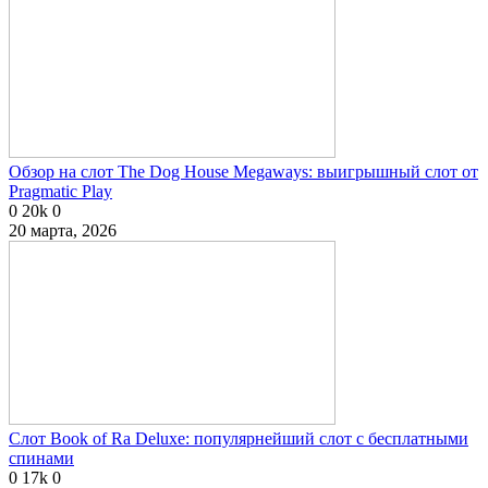
Обзор на слот The Dog House Megaways: выигрышный слот от
Pragmatic Play
0
20k
0
20 марта, 2026
Слот Book of Ra Deluxe: популярнейший слот с бесплатными
спинами
0
17k
0