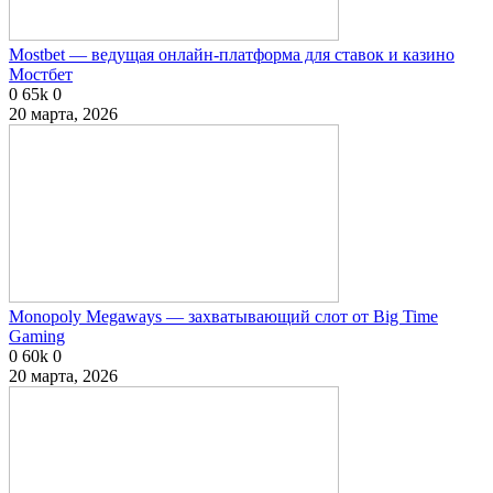
Mostbet — ведущая онлайн-платформа для ставок и казино
Мостбет
0
65k
0
20 марта, 2026
Monopoly Megaways — захватывающий слот от Big Time
Gaming
0
60k
0
20 марта, 2026