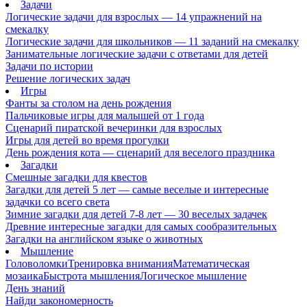
Задачи
Логические задачи для взрослых — 14 упражнений на
смекалку
Логические задачи для школьников — 11 заданий на смекалку
Занимательные логические задачи с ответами для детей
Задачи по истории
Решение логических задач
Игры
Фанты за столом на день рождения
Пальчиковые игры для малышей от 1 года
Сценарий пиратской вечеринки для взрослых
Игры для детей во время прогулки
День рождения кота — сценарий для веселого праздника
Загадки
Смешные загадки для квестов
Загадки для детей 5 лет — самые веселые и интересные
задачки со всего света
Зимние загадки для детей 7-8 лет — 30 веселых задачек
Древние интересные загадки для самых сообразительных
Загадки на английском языке о животных
Мышление
Головоломки
Тренировка внимания
Математическая
мозаика
Быстрота мышления
Логическое мышление
День знаний
Найди закономерность