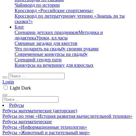
Чайнворд по истории
Кроссворд «Российские спортсмены»
Кроссворд по литературному чтению «Знаешь ли ты
сказки?»
Блог
Сценарии детских праздников
Методика и
дидактика
Уроки, кл.часы
Смешные загадки для квестов
Что подарить на свадьбу своими руками
Современные конкурсы на свадьбу
Сценарий гендер пати
Конкурсы на вечеринку для взрослых
Login
Light
Dark
Ребусы
Ребусы математические (авторские)
Ребусы по теме «История развития вычислительной техники»
Ребусы математические
Ребусы «Информационные технологии»
Ребусы «Животный и растительный мир»