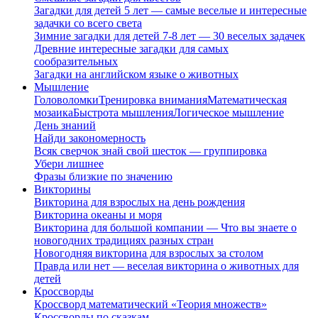
Загадки для детей 5 лет — самые веселые и интересные
задачки со всего света
Зимние загадки для детей 7-8 лет — 30 веселых задачек
Древние интересные загадки для самых
сообразительных
Загадки на английском языке о животных
Мышление
Головоломки
Тренировка внимания
Математическая
мозаика
Быстрота мышления
Логическое мышление
День знаний
Найди закономерность
Всяк сверчок знай свой шесток — группировка
Убери лишнее
Фразы близкие по значению
Викторины
Викторина для взрослых на день рождения
Викторина океаны и моря
Викторина для большой компании — Что вы знаете о
новогодних традициях разных стран
Новогодняя викторина для взрослых за столом
Правда или нет — веселая викторина о животных для
детей
Кроссворды
Кроссворд математический «Теория множеств»
Кроссворды по сказкам