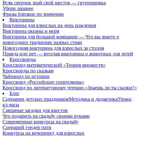
Всяк сверчок знай свой шесток — группировка
Убери лишнее
Фразы близкие по значению
Викторины
Викторина для взрослых на день рождения
Викторина океаны и моря
Викторина для большой компании — Что вы знаете о
новогодних традициях разных стран
Новогодняя викторина для взрослых за столом
Правда или нет — веселая викторина о животных для детей
Кроссворды
Кроссворд математический «Теория множеств»
Кроссворды по сказкам
Чайнворд по истории
Кроссворд «Российские спортсмены»
Кроссворд по литературному чтению «Знаешь ли ты сказки?»
Блог
Сценарии детских праздников
Методика и дидактика
Уроки,
кл.часы
Смешные загадки для квестов
Что подарить на свадьбу своими руками
Современные конкурсы на свадьбу
Сценарий гендер пати
Конкурсы на вечеринку для взрослых