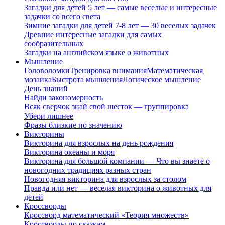
Загадки для детей 5 лет — самые веселые и интересные
задачки со всего света
Зимние загадки для детей 7-8 лет — 30 веселых задачек
Древние интересные загадки для самых
сообразительных
Загадки на английском языке о животных
Мышление
Головоломки
Тренировка внимания
Математическая
мозаика
Быстрота мышления
Логическое мышление
День знаний
Найди закономерность
Всяк сверчок знай свой шесток — группировка
Убери лишнее
Фразы близкие по значению
Викторины
Викторина для взрослых на день рождения
Викторина океаны и моря
Викторина для большой компании — Что вы знаете о
новогодних традициях разных стран
Новогодняя викторина для взрослых за столом
Правда или нет — веселая викторина о животных для
детей
Кроссворды
Кроссворд математический «Теория множеств»
Кроссворды по сказкам