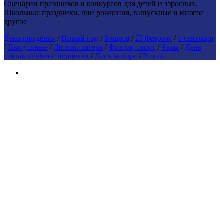
Сценарии праздников и конкурсов для детей и взрослых.
Школьные праздники, дни рождения, выпускные и многое
другое!
День рождения
/
Новый год
/
8 марта
/
23 февраля
/
1 сентября
/
Выпускные
/
Летний лагерь
/
Физ-ра, спорт
/
9 мая
/
День
семьи, любви и верности
/
День матери
/
Разное