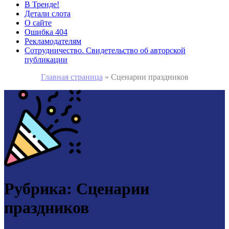
В Тренде!
Детали слота
О сайте
Ошибка 404
Рекламодателям
Сотрудничество. Свидетельство об авторской
публикации
Главная страница
»
Сценарии праздников
Рубрика:
Сценарии
праздников