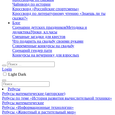
Чайнворд по истории
Кроссворд «Российские спортсмены»
Кроссворд по литературному чтению «Знаешь ли ты
сказки?»
Блог
Сценарии детских праздников
Методика и
дидактика
Уроки, кл.часы
Смешные загадки для квестов
Что подарить на свадьбу своими руками
Современные конкурсы на свадьбу
Сценарий гендер пати
Конкурсы на вечеринку для взрослых
Login
Light
Dark
Ребусы
Ребусы математические (авторские)
Ребусы по теме «История развития вычислительной техники»
Ребусы математические
Ребусы «Информационные технологии»
Ребусы «Животный и растительный мир»