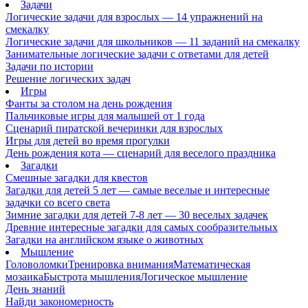
Задачи
Логические задачи для взрослых — 14 упражнений на
смекалку
Логические задачи для школьников — 11 заданий на смекалку
Занимательные логические задачи с ответами для детей
Задачи по истории
Решение логических задач
Игры
Фанты за столом на день рождения
Пальчиковые игры для малышей от 1 года
Сценарий пиратской вечеринки для взрослых
Игры для детей во время прогулки
День рождения кота — сценарий для веселого праздника
Загадки
Смешные загадки для квестов
Загадки для детей 5 лет — самые веселые и интересные
задачки со всего света
Зимние загадки для детей 7-8 лет — 30 веселых задачек
Древние интересные загадки для самых сообразительных
Загадки на английском языке о животных
Мышление
Головоломки
Тренировка внимания
Математическая
мозаика
Быстрота мышления
Логическое мышление
День знаний
Найди закономерность