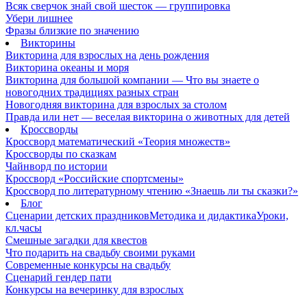
Всяк сверчок знай свой шесток — группировка
Убери лишнее
Фразы близкие по значению
Викторины
Викторина для взрослых на день рождения
Викторина океаны и моря
Викторина для большой компании — Что вы знаете о
новогодних традициях разных стран
Новогодняя викторина для взрослых за столом
Правда или нет — веселая викторина о животных для детей
Кроссворды
Кроссворд математический «Теория множеств»
Кроссворды по сказкам
Чайнворд по истории
Кроссворд «Российские спортсмены»
Кроссворд по литературному чтению «Знаешь ли ты сказки?»
Блог
Сценарии детских праздников
Методика и дидактика
Уроки,
кл.часы
Смешные загадки для квестов
Что подарить на свадьбу своими руками
Современные конкурсы на свадьбу
Сценарий гендер пати
Конкурсы на вечеринку для взрослых