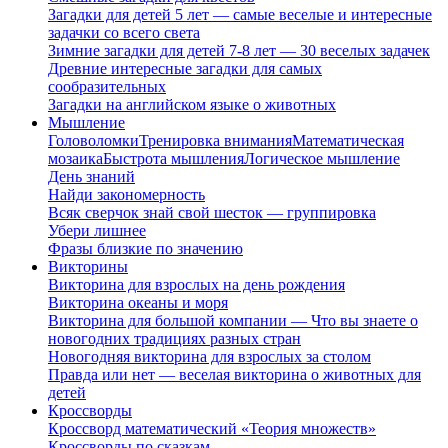
Загадки для детей 5 лет — самые веселые и интересные
задачки со всего света
Зимние загадки для детей 7-8 лет — 30 веселых задачек
Древние интересные загадки для самых
сообразительных
Загадки на английском языке о животных
Мышление
Головоломки
Тренировка внимания
Математическая
мозаика
Быстрота мышления
Логическое мышление
День знаний
Найди закономерность
Всяк сверчок знай свой шесток — группировка
Убери лишнее
Фразы близкие по значению
Викторины
Викторина для взрослых на день рождения
Викторина океаны и моря
Викторина для большой компании — Что вы знаете о
новогодних традициях разных стран
Новогодняя викторина для взрослых за столом
Правда или нет — веселая викторина о животных для
детей
Кроссворды
Кроссворд математический «Теория множеств»
Кроссворды по сказкам