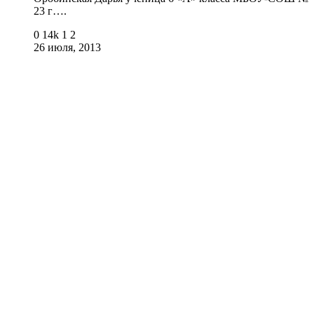
23 г….
0
14k
1
2
26 июля, 2013