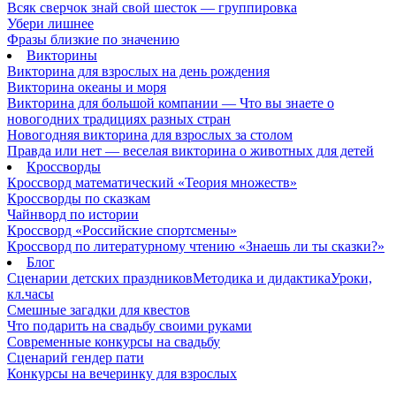
Всяк сверчок знай свой шесток — группировка
Убери лишнее
Фразы близкие по значению
Викторины
Викторина для взрослых на день рождения
Викторина океаны и моря
Викторина для большой компании — Что вы знаете о
новогодних традициях разных стран
Новогодняя викторина для взрослых за столом
Правда или нет — веселая викторина о животных для детей
Кроссворды
Кроссворд математический «Теория множеств»
Кроссворды по сказкам
Чайнворд по истории
Кроссворд «Российские спортсмены»
Кроссворд по литературному чтению «Знаешь ли ты сказки?»
Блог
Сценарии детских праздников
Методика и дидактика
Уроки,
кл.часы
Смешные загадки для квестов
Что подарить на свадьбу своими руками
Современные конкурсы на свадьбу
Сценарий гендер пати
Конкурсы на вечеринку для взрослых