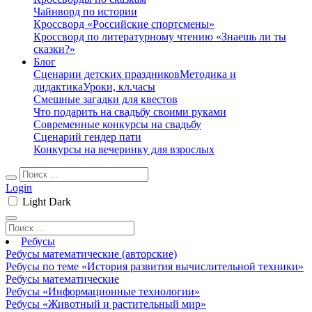
Чайнворд по истории
Кроссворд «Российские спортсмены»
Кроссворд по литературному чтению «Знаешь ли ты
сказки?»
Блог
Сценарии детских праздников
Методика и
дидактика
Уроки, кл.часы
Смешные загадки для квестов
Что подарить на свадьбу своими руками
Современные конкурсы на свадьбу
Сценарий гендер пати
Конкурсы на вечеринку для взрослых
Login
Light
Dark
Ребусы
Ребусы математические (авторские)
Ребусы по теме «История развития вычислительной техники»
Ребусы математические
Ребусы «Информационные технологии»
Ребусы «Животный и растительный мир»