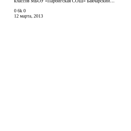
классов МБОУ «Парбигская СОШ» Бакчарский…
0
6k
0
12 марта, 2013