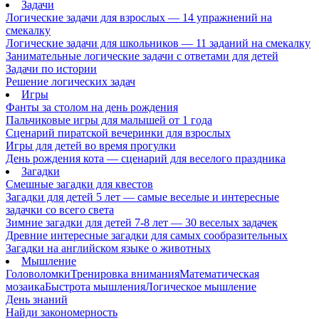
Задачи
Логические задачи для взрослых — 14 упражнений на
смекалку
Логические задачи для школьников — 11 заданий на смекалку
Занимательные логические задачи с ответами для детей
Задачи по истории
Решение логических задач
Игры
Фанты за столом на день рождения
Пальчиковые игры для малышей от 1 года
Сценарий пиратской вечеринки для взрослых
Игры для детей во время прогулки
День рождения кота — сценарий для веселого праздника
Загадки
Смешные загадки для квестов
Загадки для детей 5 лет — самые веселые и интересные
задачки со всего света
Зимние загадки для детей 7-8 лет — 30 веселых задачек
Древние интересные загадки для самых сообразительных
Загадки на английском языке о животных
Мышление
Головоломки
Тренировка внимания
Математическая
мозаика
Быстрота мышления
Логическое мышление
День знаний
Найди закономерность