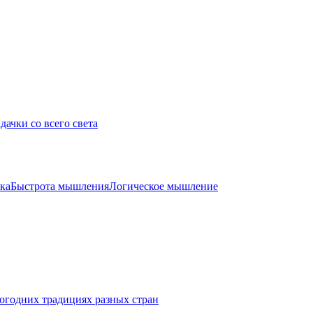
дачки со всего света
ка
Быстрота мышления
Логическое мышление
огодних традициях разных стран