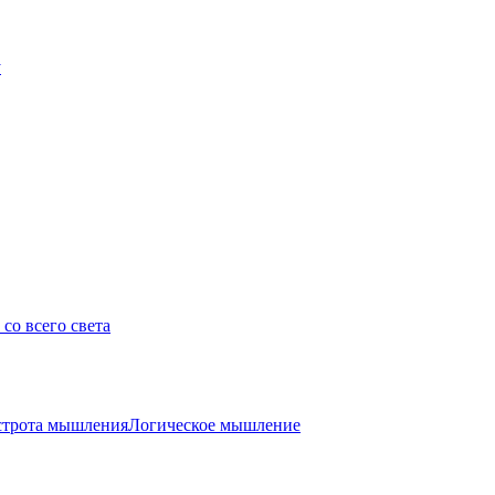
у
со всего света
трота мышления
Логическое мышление