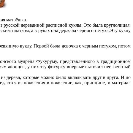
кая матрёшка.
з русской деревянной расписной куклы. Это была круглолицая,
ским платком, а в руках она держала чёрного петуха.Эту куклу
вянную куклу. Первой была девочка с черным петухом, потом
онского мудреца Фукуруму, представленного в традиционном
иям японцев, у них эту фигурку впервые выточил неизвестный
из дерева, которые можно было вкладывать друг в друга. И до
даются из поколения в поколение, как, принципе, и материал