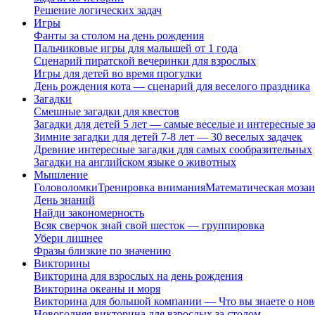
Решение логических задач
Игры
Фанты за столом на день рождения
Пальчиковые игры для малышей от 1 года
Сценарий пиратской вечеринки для взрослых
Игры для детей во время прогулки
День рождения кота — сценарий для веселого праздника
Загадки
Смешные загадки для квестов
Загадки для детей 5 лет — самые веселые и интересные за
Зимние загадки для детей 7-8 лет — 30 веселых задачек
Древние интересные загадки для самых сообразительных
Загадки на английском языке о животных
Мышление
Головоломки
Тренировка внимания
Математическая мозаи
День знаний
Найди закономерность
Всяк сверчок знай свой шесток — группировка
Убери лишнее
Фразы близкие по значению
Викторины
Викторина для взрослых на день рождения
Викторина океаны и моря
Викторина для большой компании — Что вы знаете о нов
Новогодняя викторина для взрослых за столом