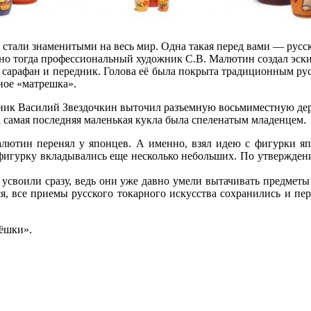
 стали знаменитыми на весь мир. Одна такая перед вами — русс
нно тогда профессиональный художник С.В. Малютин создал эски
 сарафан и передник. Голова её была покрыта традиционным рус
ное «матрешка».
ик Василий Звездочкин выточил разъемную восьмиместную дере
 а самая последняя маленькая кукла была спеленатым младенцем.
лютин перенял у японцев. А именно, взял идею с фигурки яп
 фигурку вкладывались еще несколько небольших. По утвержден
своили сразу, ведь они уже давно умели вытачивать предметы 
, все приемы русского токарного искусства сохранились и пере
ёшки».