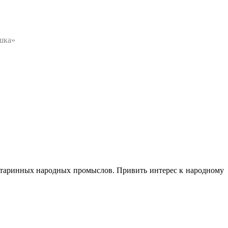
шка»
з старинных народных промыслов. Привить интерес к народному