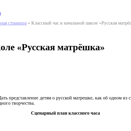
и
вная страница
»
Классный час в начальной школе «Русская матрё
оле «Русская матрёшка»
Дать представление детям о русской матрешке, как об одном и
дного творчества.
Сценарный план классного часа