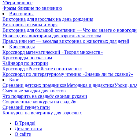
Убери лишнее
Фразы близкие по значению
Викторины
Викторина для взрослых на день рождения
Викторина океаны и моря
Викторина для большой компании — Что вы знаете о новогодн
Новогодняя викторина для взрослых за столом
Правда или нет — веселая викторина о животных для детей
Кроссворды
Кроссворд математический «Теория множеств»
Кроссворды по сказкам
Чайнворд по истории
Кроссворд «Российские спортсмены»
Кроссворд по литературному чтению «Знаешь ли ты сказки?»
Блог
Сценарии детских праздников
Методика и дидактика
Уроки, кл
Смешные загадки для квестов
Что подарить на свадьбу своими руками
Современные конкурсы на свадьбу
Сценарий гендер пати
Конкурсы на вечеринку для взрослых
В Тренде!
Детали слота
О сайте