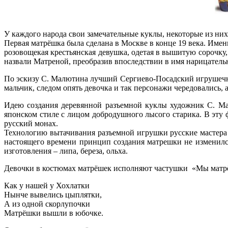
У каждого народа свои замечательные куклы, некоторые из них
Первая матрёшка была сделана в Москве в конце 19 века. Име
розовощекая крестьянская девушка, одетая в вышитую сорочку,
назвали Матреной, преобразив впоследствии в имя нарицатель
По эскизу С. Малютина лучший Сергиево-Посадский игрушечн
мальчик, следом опять девочка и так персонажи чередовались,
Идею создания деревянной разъемной куклы художник С. Ма
японском стиле с лицом добродушного лысого старика. В эту
русский монах.
Технологию вытачивания разъемной игрушки русские мастера у
настоящего времени принцип создания матрешки не изменился
изготовления – липа, береза, ольха.
Девочки в костюмах матрёшек исполняют частушки «Мы матр
Как у нашей у Хохлатки
Нынче вывелись цыплятки,
А из одной скорлупочки
Матрёшки вышли в юбочке.