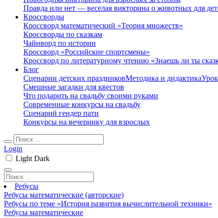
Правда или нет — веселая викторина о животных для дет
Кроссворды
Кроссворд математический «Теория множеств»
Кроссворды по сказкам
Чайнворд по истории
Кроссворд «Российские спортсмены»
Кроссворд по литературному чтению «Знаешь ли ты сказ
Блог
Сценарии детских праздников
Методика и дидактика
Урок
Смешные загадки для квестов
Что подарить на свадьбу своими руками
Современные конкурсы на свадьбу
Сценарий гендер пати
Конкурсы на вечеринку для взрослых
Login
Light
Dark
Ребусы
Ребусы математические (авторские)
Ребусы по теме «История развития вычислительной техники»
Ребусы математические