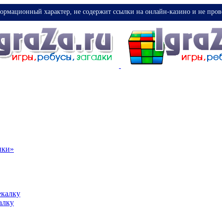
ормационный характер, не содержит ссылки на онлайн-казино и не пров
ики»
екалку
алку