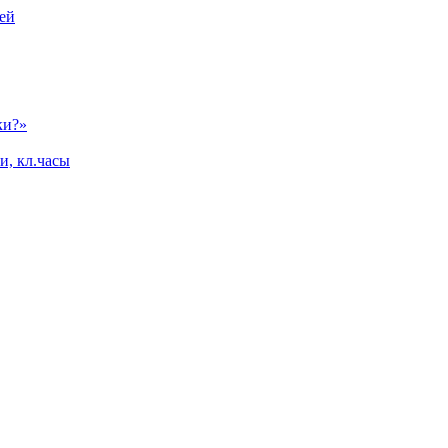
ей
ки?»
и, кл.часы