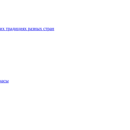
их традициях разных стран
.часы