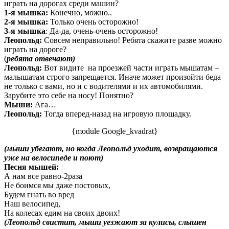
играть на дорогах среди машин?
1-я мышка:
Конечно, можно..
2-я мышка:
Только очень осторожно!
3-я мышка
: Да-да, очень-очень осторожно!
Леопольд:
Совсем неправильно! Ребята скажите разве можно
играть на дороге?
(
ребята отвечают)
Леопольд:
Вот видите на проезжей части играть мышатам –
малышатам строго запрещается. Иначе может произойти беда
не только с вами, но и с водителями и их автомобилями.
Зарубите это себе на носу! Понятно?
Мыши:
Ага…
Леопольд:
Тогда вперед-назад на игровую площадку.
{module Google_kvadrat}
(мыши убегают, но когда Леопольд уходит, возвращаются
уже на велосипеде и поют)
Песня мышей:
А нам все равно-2раза
Не боимся мы даже постовых,
Будем гнать во вред
Наш велосипед,
На колесах едим на своих двоих!
(Леопольд свистит, мыши уезжают за кулисы, слышен