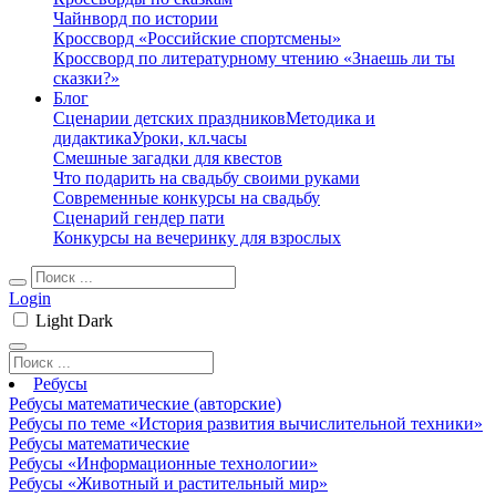
Чайнворд по истории
Кроссворд «Российские спортсмены»
Кроссворд по литературному чтению «Знаешь ли ты
сказки?»
Блог
Сценарии детских праздников
Методика и
дидактика
Уроки, кл.часы
Смешные загадки для квестов
Что подарить на свадьбу своими руками
Современные конкурсы на свадьбу
Сценарий гендер пати
Конкурсы на вечеринку для взрослых
Login
Light
Dark
Ребусы
Ребусы математические (авторские)
Ребусы по теме «История развития вычислительной техники»
Ребусы математические
Ребусы «Информационные технологии»
Ребусы «Животный и растительный мир»