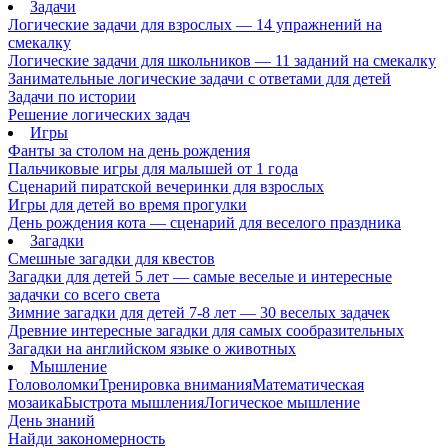
Задачи
Логические задачи для взрослых — 14 упражнений на
смекалку
Логические задачи для школьников — 11 заданий на смекалку
Занимательные логические задачи с ответами для детей
Задачи по истории
Решение логических задач
Игры
Фанты за столом на день рождения
Пальчиковые игры для малышей от 1 года
Сценарий пиратской вечеринки для взрослых
Игры для детей во время прогулки
День рождения кота — сценарий для веселого праздника
Загадки
Смешные загадки для квестов
Загадки для детей 5 лет — самые веселые и интересные
задачки со всего света
Зимние загадки для детей 7-8 лет — 30 веселых задачек
Древние интересные загадки для самых сообразительных
Загадки на английском языке о животных
Мышление
Головоломки
Тренировка внимания
Математическая
мозаика
Быстрота мышления
Логическое мышление
День знаний
Найди закономерность