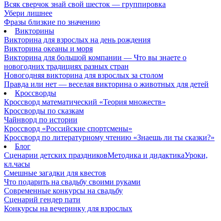
Всяк сверчок знай свой шесток — группировка
Убери лишнее
Фразы близкие по значению
Викторины
Викторина для взрослых на день рождения
Викторина океаны и моря
Викторина для большой компании — Что вы знаете о
новогодних традициях разных стран
Новогодняя викторина для взрослых за столом
Правда или нет — веселая викторина о животных для детей
Кроссворды
Кроссворд математический «Теория множеств»
Кроссворды по сказкам
Чайнворд по истории
Кроссворд «Российские спортсмены»
Кроссворд по литературному чтению «Знаешь ли ты сказки?»
Блог
Сценарии детских праздников
Методика и дидактика
Уроки,
кл.часы
Смешные загадки для квестов
Что подарить на свадьбу своими руками
Современные конкурсы на свадьбу
Сценарий гендер пати
Конкурсы на вечеринку для взрослых