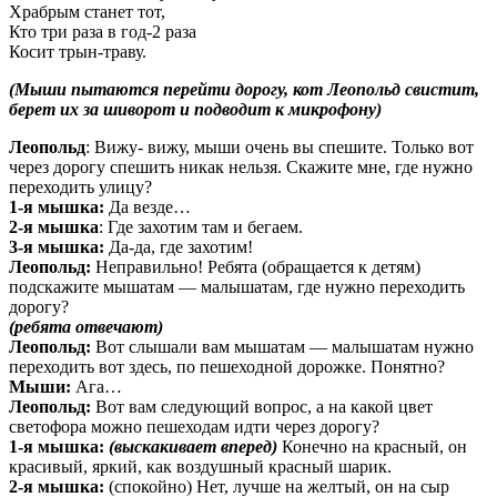
Храбрым станет тот,
Кто три раза в год-2 раза
Косит трын-траву.
(Мыши пытаются перейти дорогу, кот Леопольд свистит,
берет их за шиворот и подводит к микрофону)
Леопольд
: Вижу- вижу, мыши очень вы спешите. Только вот
через дорогу спешить никак нельзя. Скажите мне, где нужно
переходить улицу?
1-я мышка:
Да везде…
2-я мышка
: Где захотим там и бегаем.
3-я мышка:
Да-да, где захотим!
Леопольд:
Неправильно! Ребята (обращается к детям)
подскажите мышатам — малышатам, где нужно переходить
дорогу?
(ребята отвечают)
Леопольд:
Вот слышали вам мышатам — малышатам нужно
переходить вот здесь, по пешеходной дорожке. Понятно?
Мыши:
Ага…
Леопольд:
Вот вам следующий вопрос, а на какой цвет
светофора можно пешеходам идти через дорогу?
1-я мышка:
(выскакивает вперед)
Конечно на красный, он
красивый, яркий, как воздушный красный шарик.
2-я мышка:
(спокойно) Нет, лучше на желтый, он на сыр