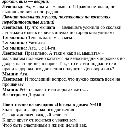
грохот, визг — аварии)
Леопольд:
Эх, мышата – малышата! Правил не знали, не
выполняли вот и пострадали.
(Звучит печальная музыка, появляются на костылях
перебинтованные мыши)
Леопольд:
Ну что мышата — малышата уяснили со скольки
лет можно ездить на велосипедах по городским улицам?
1-я мышка:
Теперь даже мы знаем…
2-я мышка:
Уяснили…
3-я мышка:
Ага… с 14-ти.
Леопольд:
Правильно. А таким как вы, мышатам –
малышатам положено кататься на велосипедных дорожках во
дворе, на стадионе, в парке. Так, что и сами подрастите и
правила дорожного движения подучите. Договорились?
Мыши:
Ага..
Леопольд:
И последний вопрос, что нужно сказать всем на
прощанье?
Мыши:
Ребята, давайте на дорогах жить…
Все втроем:
Дружно!
Поют песню на мелодию «Погода в доме» №410
Знать правила дорожного движения
Сегодня должен каждый человек
К друг другу относиться с уваженьем
Чтоб быть счастливым в жизни целый век.