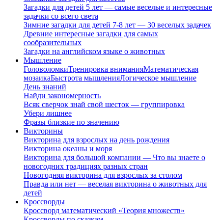
Загадки для детей 5 лет — самые веселые и интересные
задачки со всего света
Зимние загадки для детей 7-8 лет — 30 веселых задачек
Древние интересные загадки для самых
сообразительных
Загадки на английском языке о животных
Мышление
Головоломки
Тренировка внимания
Математическая
мозаика
Быстрота мышления
Логическое мышление
День знаний
Найди закономерность
Всяк сверчок знай свой шесток — группировка
Убери лишнее
Фразы близкие по значению
Викторины
Викторина для взрослых на день рождения
Викторина океаны и моря
Викторина для большой компании — Что вы знаете о
новогодних традициях разных стран
Новогодняя викторина для взрослых за столом
Правда или нет — веселая викторина о животных для
детей
Кроссворды
Кроссворд математический «Теория множеств»
Кроссворды по сказкам