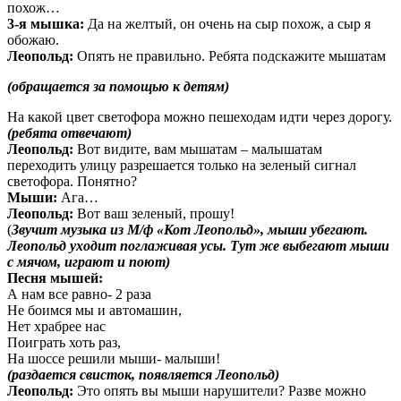
похож…
3-я мышка:
Да на желтый, он очень на сыр похож, а сыр я
обожаю.
Леопольд:
Опять не правильно. Ребята подскажите мышатам
(обращается за помощью к детям)
На какой цвет светофора можно пешеходам идти через дорогу.
(ребята отвечают)
Леопольд:
Вот видите, вам мышатам – малышатам
переходить улицу разрешается только на зеленый сигнал
светофора. Понятно?
Мыши:
Ага…
Леопольд:
Вот ваш зеленый, прошу!
(
Звучит музыка из М/ф «Кот Леопольд», мыши убегают.
Леопольд уходит поглаживая усы. Тут же выбегают мыши
с мячом, играют и поют)
Песня мышей:
А нам все равно- 2 раза
Не боимся мы и автомашин,
Нет храбрее нас
Поиграть хоть раз,
На шоссе решили мыши- малыши!
(раздается свисток, появляется Леопольд)
Леопольд:
Это опять вы мыши нарушители? Разве можно