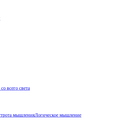
у
со всего света
трота мышления
Логическое мышление