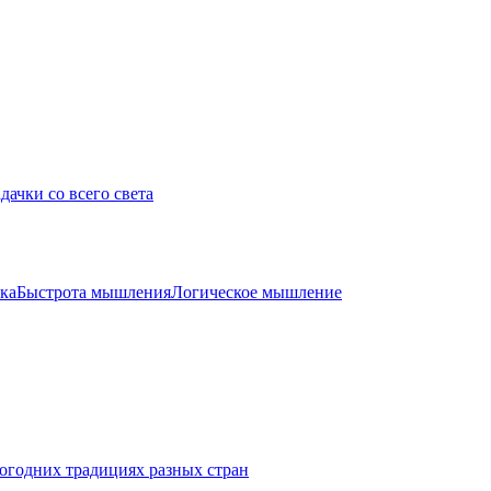
дачки со всего света
ка
Быстрота мышления
Логическое мышление
огодних традициях разных стран