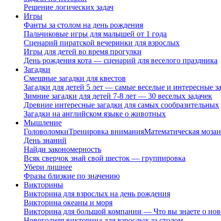
Решение логических задач
Игры
Фанты за столом на день рождения
Пальчиковые игры для малышей от 1 года
Сценарий пиратской вечеринки для взрослых
Игры для детей во время прогулки
День рождения кота — сценарий для веселого праздника
Загадки
Смешные загадки для квестов
Загадки для детей 5 лет — самые веселые и интересные за
Зимние загадки для детей 7-8 лет — 30 веселых задачек
Древние интересные загадки для самых сообразительных
Загадки на английском языке о животных
Мышление
Головоломки
Тренировка внимания
Математическая мозаи
День знаний
Найди закономерность
Всяк сверчок знай свой шесток — группировка
Убери лишнее
Фразы близкие по значению
Викторины
Викторина для взрослых на день рождения
Викторина океаны и моря
Викторина для большой компании — Что вы знаете о нов
Новогодняя викторина для взрослых за столом