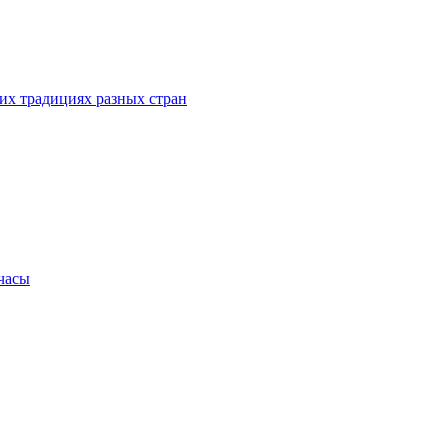
их традициях разных стран
.часы