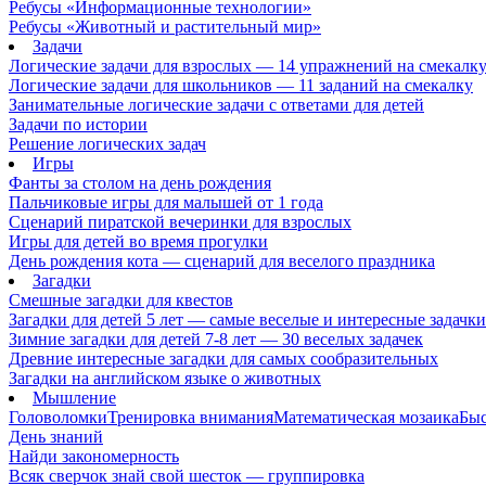
Ребусы «Информационные технологии»
Ребусы «Животный и растительный мир»
Задачи
Логические задачи для взрослых — 14 упражнений на смекалк
Логические задачи для школьников — 11 заданий на смекалку
Занимательные логические задачи с ответами для детей
Задачи по истории
Решение логических задач
Игры
Фанты за столом на день рождения
Пальчиковые игры для малышей от 1 года
Сценарий пиратской вечеринки для взрослых
Игры для детей во время прогулки
День рождения кота — сценарий для веселого праздника
Загадки
Смешные загадки для квестов
Загадки для детей 5 лет — самые веселые и интересные задачки 
Зимние загадки для детей 7-8 лет — 30 веселых задачек
Древние интересные загадки для самых сообразительных
Загадки на английском языке о животных
Мышление
Головоломки
Тренировка внимания
Математическая мозаика
Быс
День знаний
Найди закономерность
Всяк сверчок знай свой шесток — группировка