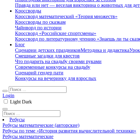
Правда или нет — веселая викторина о животных для дет
Кроссворды
Кроссворд математический «Теория множеств»
Кроссворды по сказкам
Чайнворд по истории
Кроссворд «Российские спортсмены»
Кроссворд по литературному чтению «Знаешь ли ты сказ
Блог
Сценарии детских праздников
Методика и дидактика
Урок
Смешные загадки для квестов
Что подарить на свадьбу своими руками
Современные конкурсы на свадьбу
Сценарий гендер пати
Конкурсы на вечеринку для взрослых
Login
Light
Dark
Ребусы
Ребусы математические (авторские)
Ребусы по теме «История развития вычислительной техники»
Ребусы математические