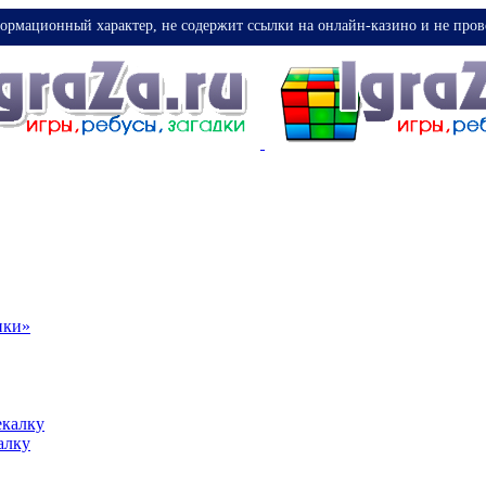
ормационный характер, не содержит ссылки на онлайн-казино и не пров
ики»
екалку
алку