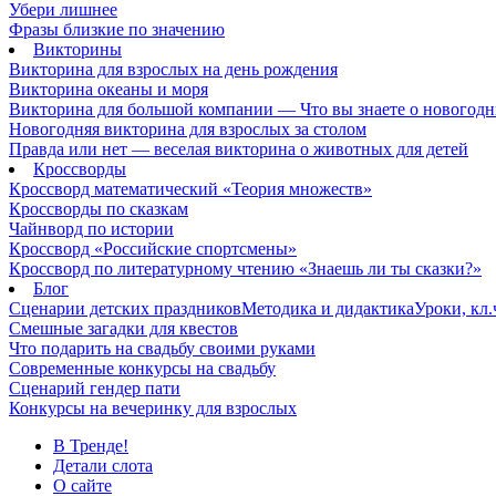
Убери лишнее
Фразы близкие по значению
Викторины
Викторина для взрослых на день рождения
Викторина океаны и моря
Викторина для большой компании — Что вы знаете о новогодн
Новогодняя викторина для взрослых за столом
Правда или нет — веселая викторина о животных для детей
Кроссворды
Кроссворд математический «Теория множеств»
Кроссворды по сказкам
Чайнворд по истории
Кроссворд «Российские спортсмены»
Кроссворд по литературному чтению «Знаешь ли ты сказки?»
Блог
Сценарии детских праздников
Методика и дидактика
Уроки, кл
Смешные загадки для квестов
Что подарить на свадьбу своими руками
Современные конкурсы на свадьбу
Сценарий гендер пати
Конкурсы на вечеринку для взрослых
В Тренде!
Детали слота
О сайте