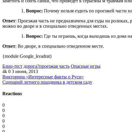
заметить и сбить санки, что приведет к серьезны м травмам или
Вопрос:
Почему нельзя ездить по проезжей части н
Ответ
: Проезжая часть не предназначена для езды на роликах,
можно во дворе и в специально отведенных местах.
Вопрос:
Где ты играешь, когда выходишь из дома н
Ответ
: Во дворе, в специально отведенном месте.
{module Google_kvadrat}
Блиц-тест
дорога?проезжая часть
Опасные игры
4k
0
3 июня, 2013
Викторина «Интересные факты о Руси»
Сценарий летнего праздника в детском саду
Reactions
0
0
0
0
0
0