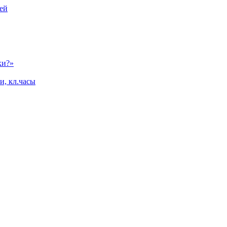
ей
ки?»
и, кл.часы