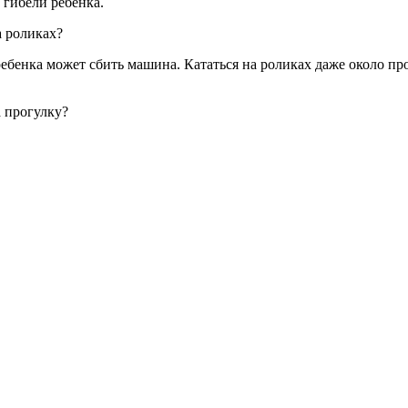
 гибели ребенка.
а роликах?
 ребенка может сбить машина. Кататься на роликах даже около пр
а прогулку?