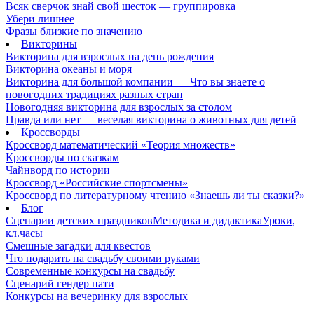
Всяк сверчок знай свой шесток — группировка
Убери лишнее
Фразы близкие по значению
Викторины
Викторина для взрослых на день рождения
Викторина океаны и моря
Викторина для большой компании — Что вы знаете о
новогодних традициях разных стран
Новогодняя викторина для взрослых за столом
Правда или нет — веселая викторина о животных для детей
Кроссворды
Кроссворд математический «Теория множеств»
Кроссворды по сказкам
Чайнворд по истории
Кроссворд «Российские спортсмены»
Кроссворд по литературному чтению «Знаешь ли ты сказки?»
Блог
Сценарии детских праздников
Методика и дидактика
Уроки,
кл.часы
Смешные загадки для квестов
Что подарить на свадьбу своими руками
Современные конкурсы на свадьбу
Сценарий гендер пати
Конкурсы на вечеринку для взрослых