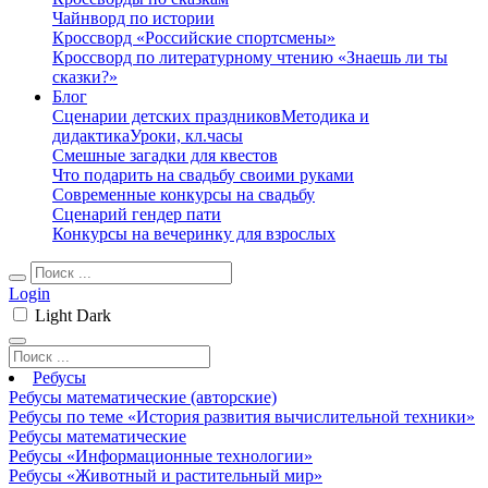
Чайнворд по истории
Кроссворд «Российские спортсмены»
Кроссворд по литературному чтению «Знаешь ли ты
сказки?»
Блог
Сценарии детских праздников
Методика и
дидактика
Уроки, кл.часы
Смешные загадки для квестов
Что подарить на свадьбу своими руками
Современные конкурсы на свадьбу
Сценарий гендер пати
Конкурсы на вечеринку для взрослых
Login
Light
Dark
Ребусы
Ребусы математические (авторские)
Ребусы по теме «История развития вычислительной техники»
Ребусы математические
Ребусы «Информационные технологии»
Ребусы «Животный и растительный мир»