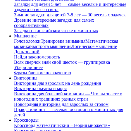
Загадки для детей 5 лет — самые веселые и интересные
задачки со всего света
Зимние загадки для детей 7-8 лет — 30 веселых задачек
Древние интересные загадки для самых
сообразительных
Загадки на английском языке о животных
Мышление
Головоломки
Тренировка внимания
Математическая
мозаика
Быстрота мышления
Логическое мышление
День знаний
Найди закономерность
Всяк сверчок знай свой шесток — группировка
Убери лишнее
Фразы близкие по значению
Викторины
Викторина для взрослых на день рождения
Викторина океаны и моря
Викторина для большой компании — Что вы знаете о
новогодних традициях разных стран
Новогодняя викторина для взрослых за столом
Правда или нет — веселая викторина о животных для
детей
Кроссворды
Кроссворд математический «Теория множеств»
Кроссворды по сказкам