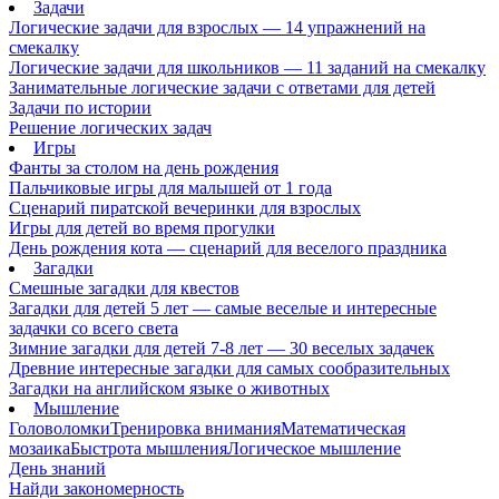
Задачи
Логические задачи для взрослых — 14 упражнений на
смекалку
Логические задачи для школьников — 11 заданий на смекалку
Занимательные логические задачи с ответами для детей
Задачи по истории
Решение логических задач
Игры
Фанты за столом на день рождения
Пальчиковые игры для малышей от 1 года
Сценарий пиратской вечеринки для взрослых
Игры для детей во время прогулки
День рождения кота — сценарий для веселого праздника
Загадки
Смешные загадки для квестов
Загадки для детей 5 лет — самые веселые и интересные
задачки со всего света
Зимние загадки для детей 7-8 лет — 30 веселых задачек
Древние интересные загадки для самых сообразительных
Загадки на английском языке о животных
Мышление
Головоломки
Тренировка внимания
Математическая
мозаика
Быстрота мышления
Логическое мышление
День знаний
Найди закономерность