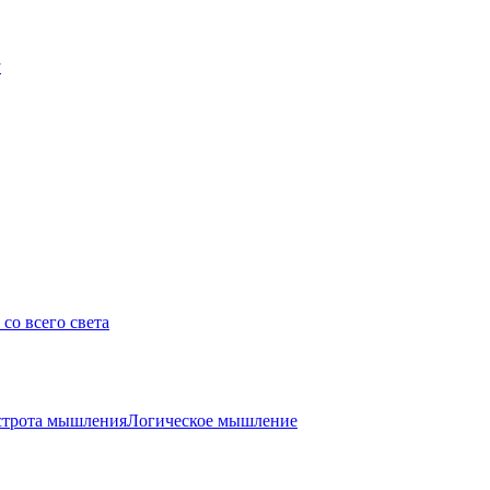
у
со всего света
трота мышления
Логическое мышление