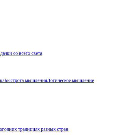
дачки со всего света
ка
Быстрота мышления
Логическое мышление
огодних традициях разных стран