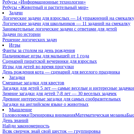
Ребусы «Информационные технологии»
Ребусы «Животный и растительный мир»
Задачи
Логические задачи для взрослых — 14 упражнений на смекалк
Логические задачи для школьников — 11 заданий на смекалку
Занимательные логические задачи с ответами для детей
Задачи по истории
Решение логических задач
Игры
Фанты за столом на день рождения
Пальчиковые игры для малышей от 1 года
Сценарий пиратской вечеринки для взрослых
Игры для детей во время прогулки
День рождения кота — сценарий для веселого праздника
Загадки
Смешные загадки для квестов
Загадки для детей 5 лет — самые веселые и интересные задачки 
Зимние загадки для детей 7-8 лет — 30 веселых задачек
Древние интересные загадки для самых сообразительных
Загадки на английском языке о животных
Мышление
Головоломки
Тренировка внимания
Математическая мозаика
Быс
День знаний
Найди закономерность
Всяк сверчок знай свой шесток — группировка