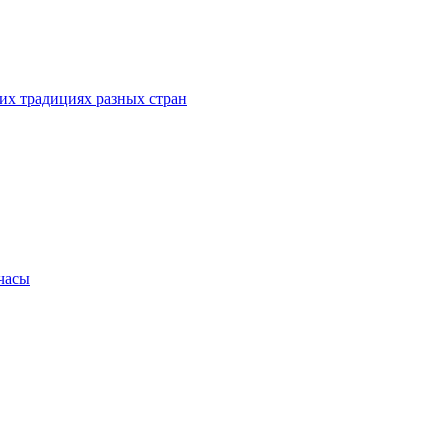
их традициях разных стран
.часы