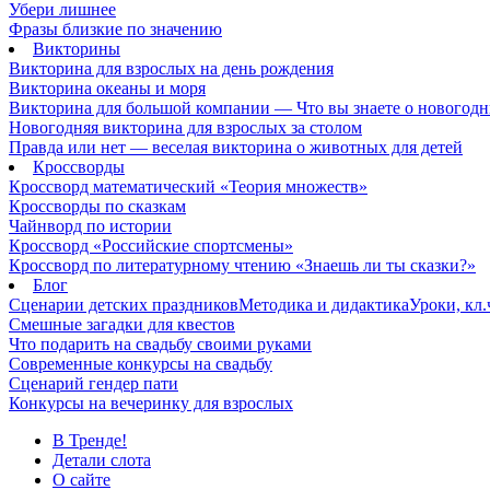
Убери лишнее
Фразы близкие по значению
Викторины
Викторина для взрослых на день рождения
Викторина океаны и моря
Викторина для большой компании — Что вы знаете о новогодн
Новогодняя викторина для взрослых за столом
Правда или нет — веселая викторина о животных для детей
Кроссворды
Кроссворд математический «Теория множеств»
Кроссворды по сказкам
Чайнворд по истории
Кроссворд «Российские спортсмены»
Кроссворд по литературному чтению «Знаешь ли ты сказки?»
Блог
Сценарии детских праздников
Методика и дидактика
Уроки, кл
Смешные загадки для квестов
Что подарить на свадьбу своими руками
Современные конкурсы на свадьбу
Сценарий гендер пати
Конкурсы на вечеринку для взрослых
В Тренде!
Детали слота
О сайте