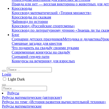
Правда или нет — веселая викторина о животных для дет
Кроссворды
Кроссворд математический «Теория множеств»
Кроссворды по сказкам
Чайнворд по истории
Кроссворд «Российские спортсмены»
Кроссворд по литературному чтению «Знаешь ли ты сказ
Блог
Сценарии детских праздников
Методика и дидактика
Урок
Смешные загадки для квестов
Что подарить на свадьбу своими руками
Современные конкурсы на свадьбу
Сценарий гендер пати
Конкурсы на вечеринку для взрослых
Login
Light
Dark
Ребусы
Ребусы математические (авторские)
Ребусы по теме «История развития вычислительной техники»
Ребусы математические