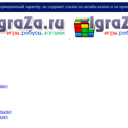
ормационный характер, не содержит ссылки на онлайн-казино и не пров
ики»
екалку
алку