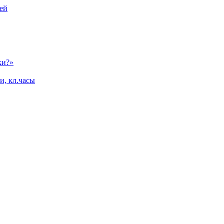
ей
ки?»
и, кл.часы