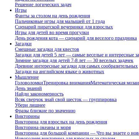
Решение логических задач
Игры
Фанты за столом на день рождения
Пальчиковые игры для малышей от 1 года
Сценарий пиратской вечеринки для взрослых
Игры для детей во время прогулки
День рождения кота — сценарий для веселого праздника
Загадки
Смешные загадки для квестов
Загадки для детей 5 лет — самые веселые и интересные за
Зимние загадки для детей 7-8 лет — 30 веселых задачек
Древние интересные загадки для самых сообразительных
Загадки на английском языке о животных
Мышление
Головоломки
Тренировка внимания
Математическая мозаи
День знаний
Найди закономерность
Всяк сверчок знай свой шесток — группировка
Убери лишнее
Фразы близкие по значению
Викторины
Викторина для взрослых на день рождения
Викторина океаны и моря
Викторина для большой компании — Что вы знаете о нов
Новогодняя викторина для взрослых за столом