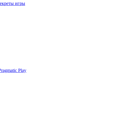
секреты игры
ragmatic Play