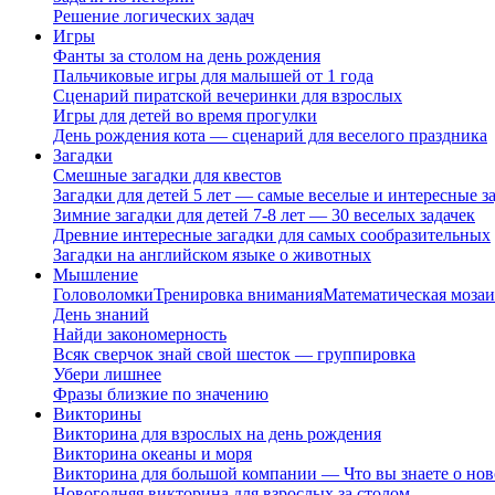
Решение логических задач
Игры
Фанты за столом на день рождения
Пальчиковые игры для малышей от 1 года
Сценарий пиратской вечеринки для взрослых
Игры для детей во время прогулки
День рождения кота — сценарий для веселого праздника
Загадки
Смешные загадки для квестов
Загадки для детей 5 лет — самые веселые и интересные за
Зимние загадки для детей 7-8 лет — 30 веселых задачек
Древние интересные загадки для самых сообразительных
Загадки на английском языке о животных
Мышление
Головоломки
Тренировка внимания
Математическая мозаи
День знаний
Найди закономерность
Всяк сверчок знай свой шесток — группировка
Убери лишнее
Фразы близкие по значению
Викторины
Викторина для взрослых на день рождения
Викторина океаны и моря
Викторина для большой компании — Что вы знаете о нов
Новогодняя викторина для взрослых за столом