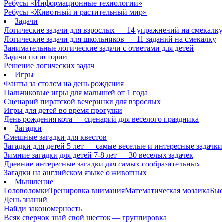
Ребусы «Информационные технологии»
Ребусы «Животный и растительный мир»
Задачи
Логические задачи для взрослых — 14 упражнений на смекалк
Логические задачи для школьников — 11 заданий на смекалку
Занимательные логические задачи с ответами для детей
Задачи по истории
Решение логических задач
Игры
Фанты за столом на день рождения
Пальчиковые игры для малышей от 1 года
Сценарий пиратской вечеринки для взрослых
Игры для детей во время прогулки
День рождения кота — сценарий для веселого праздника
Загадки
Смешные загадки для квестов
Загадки для детей 5 лет — самые веселые и интересные задачки 
Зимние загадки для детей 7-8 лет — 30 веселых задачек
Древние интересные загадки для самых сообразительных
Загадки на английском языке о животных
Мышление
Головоломки
Тренировка внимания
Математическая мозаика
Быс
День знаний
Найди закономерность
Всяк сверчок знай свой шесток — группировка