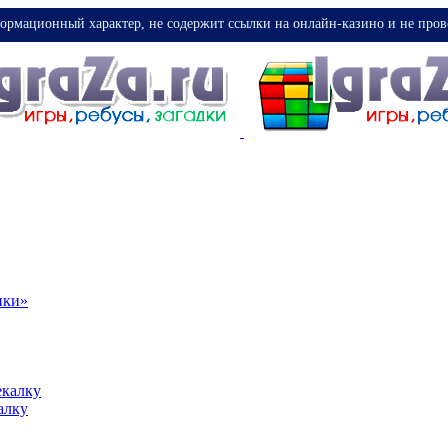
ормационный характер, не содержит ссылки на онлайн-казино и не пров
ики»
екалку
алку