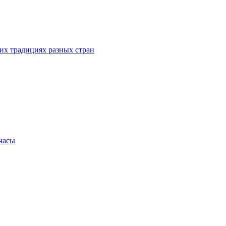
их традициях разных стран
.часы