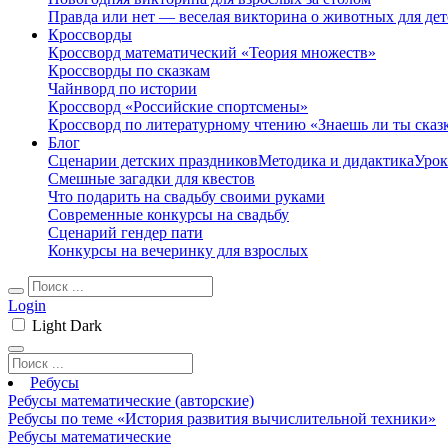
Правда или нет — веселая викторина о животных для дет
Кроссворды
Кроссворд математический «Теория множеств»
Кроссворды по сказкам
Чайнворд по истории
Кроссворд «Российские спортсмены»
Кроссворд по литературному чтению «Знаешь ли ты сказ
Блог
Сценарии детских праздников
Методика и дидактика
Урок
Смешные загадки для квестов
Что подарить на свадьбу своими руками
Современные конкурсы на свадьбу
Сценарий гендер пати
Конкурсы на вечеринку для взрослых
Login
Light
Dark
Ребусы
Ребусы математические (авторские)
Ребусы по теме «История развития вычислительной техники»
Ребусы математические