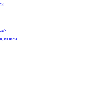
ей
ки?»
и, кл.часы