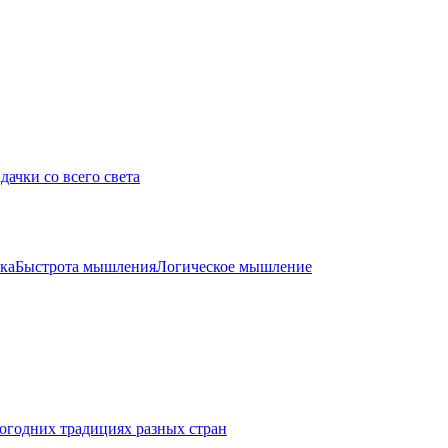
дачки со всего света
ка
Быстрота мышления
Логическое мышление
огодних традициях разных стран