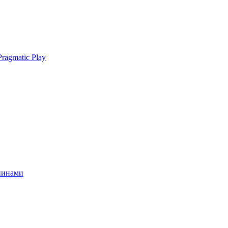
ragmatic Play
спинами