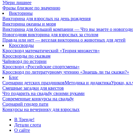
Убери лишнее
Фразы близкие по значению
Викторины
Викторина для взрослых на день рождения
Викторина океаны и моря
Викторина для большой компании — Что вы знаете о новогодн
Новогодняя викторина для взрослых за столом
Правда или нет — веселая викторина о животных для детей
Кроссворды
Кроссворд математический «Теория множеств»
Кроссворды по сказкам
Чайнворд по истории
Кроссворд «Российские спортсмены»
Кроссворд по литературному чтению «Знаешь ли ты сказки?»
Блог
Сценарии детских праздников
Методика и дидактика
Уроки, кл
Смешные загадки для квестов
Что подарить на свадьбу своими руками
Современные конкурсы на свадьбу
Сценарий гендер пати
Конкурсы на вечеринку для взрослых
В Тренде!
Детали слота
О сайте