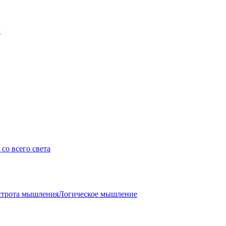
у
со всего света
трота мышления
Логическое мышление