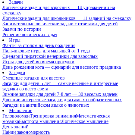
Задачи
Логические задачи для взрослых — 14 упражнений на
смекалку
Логические задачи для школьников — 11 заданий на смекалку
Занимательные логические задачи с ответами для детей
Задачи по истории
Решение логических задач
Игры
Фанты за столом на день рождения
Пальчиковые игры для малышей от 1 года
Сценарий пиратской вечеринки для взрослых
Игры для детей во время прогулки
День рождения кота — сценарий для веселого праздника
Загадки
Смешные загадки для квестов
Загадки для детей 5 лет — самые веселые и интересные
задачки со всего света
Зимние загадки для детей 7-8 лет — 30 веселых задачек
Древние интересные загадки для самых сообразительных
Загадки на английском языке о животных
Мышление
Головоломки
Тренировка внимания
Математическая
мозаика
Быстрота мышления
Логическое мышление
День знаний
Найди закономерность