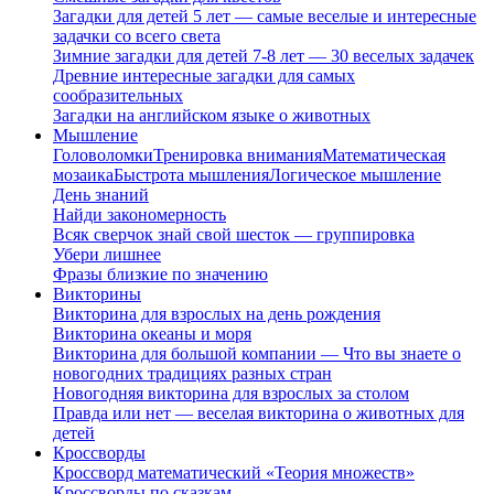
Загадки для детей 5 лет — самые веселые и интересные
задачки со всего света
Зимние загадки для детей 7-8 лет — 30 веселых задачек
Древние интересные загадки для самых
сообразительных
Загадки на английском языке о животных
Мышление
Головоломки
Тренировка внимания
Математическая
мозаика
Быстрота мышления
Логическое мышление
День знаний
Найди закономерность
Всяк сверчок знай свой шесток — группировка
Убери лишнее
Фразы близкие по значению
Викторины
Викторина для взрослых на день рождения
Викторина океаны и моря
Викторина для большой компании — Что вы знаете о
новогодних традициях разных стран
Новогодняя викторина для взрослых за столом
Правда или нет — веселая викторина о животных для
детей
Кроссворды
Кроссворд математический «Теория множеств»
Кроссворды по сказкам