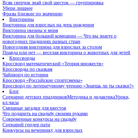
Всяк сверчок знай свой шесток — группировка
Убери лишнее
Фразы близкие по значению
Викторины
Викторина для взрослых на день рождения
Викторина океаны и моря
Викторина для большой компании — Что вы знаете о
новогодних традициях разных стран
Новогодняя викторина для взрослых за столом
Правда или нет — веселая викторина о животных для детей
Кроссворды
Кроссворд математический «Теория множеств»
Кроссворды по сказкам
Чайнворд по истории
Кроссворд «Российские спортсмены»
Кроссворд по литературному чтению «Знаешь ли ты сказки?»
Блог
Сценарии детских праздников
Методика и дидактика
Уроки,
кл.часы
Смешные загадки для квестов
Что подарить на свадьбу своими руками
Современные конкурсы на свадьбу
Сценарий гендер пати
Конкурсы на вечеринку для взрослых