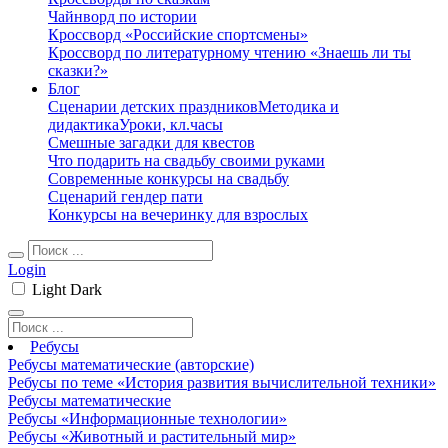
Чайнворд по истории
Кроссворд «Российские спортсмены»
Кроссворд по литературному чтению «Знаешь ли ты
сказки?»
Блог
Сценарии детских праздников
Методика и
дидактика
Уроки, кл.часы
Смешные загадки для квестов
Что подарить на свадьбу своими руками
Современные конкурсы на свадьбу
Сценарий гендер пати
Конкурсы на вечеринку для взрослых
Login
Light
Dark
Ребусы
Ребусы математические (авторские)
Ребусы по теме «История развития вычислительной техники»
Ребусы математические
Ребусы «Информационные технологии»
Ребусы «Животный и растительный мир»