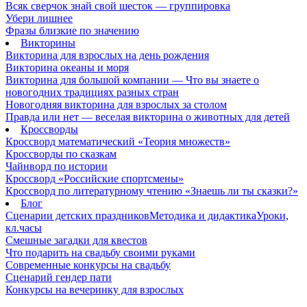
Всяк сверчок знай свой шесток — группировка
Убери лишнее
Фразы близкие по значению
Викторины
Викторина для взрослых на день рождения
Викторина океаны и моря
Викторина для большой компании — Что вы знаете о
новогодних традициях разных стран
Новогодняя викторина для взрослых за столом
Правда или нет — веселая викторина о животных для детей
Кроссворды
Кроссворд математический «Теория множеств»
Кроссворды по сказкам
Чайнворд по истории
Кроссворд «Российские спортсмены»
Кроссворд по литературному чтению «Знаешь ли ты сказки?»
Блог
Сценарии детских праздников
Методика и дидактика
Уроки,
кл.часы
Смешные загадки для квестов
Что подарить на свадьбу своими руками
Современные конкурсы на свадьбу
Сценарий гендер пати
Конкурсы на вечеринку для взрослых