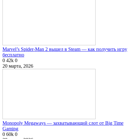
Marvel’s Spider-Man 2 вышел в Steam — как получить игру
бесплатно
0
42k
0
20 марта, 2026
Monopoly Megaways — захватывающий слот от Big Time
Gaming
0
60k
0