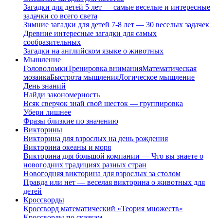
Загадки для детей 5 лет — самые веселые и интересные
задачки со всего света
Зимние загадки для детей 7-8 лет — 30 веселых задачек
Древние интересные загадки для самых
сообразительных
Загадки на английском языке о животных
Мышление
Головоломки
Тренировка внимания
Математическая
мозаика
Быстрота мышления
Логическое мышление
День знаний
Найди закономерность
Всяк сверчок знай свой шесток — группировка
Убери лишнее
Фразы близкие по значению
Викторины
Викторина для взрослых на день рождения
Викторина океаны и моря
Викторина для большой компании — Что вы знаете о
новогодних традициях разных стран
Новогодняя викторина для взрослых за столом
Правда или нет — веселая викторина о животных для
детей
Кроссворды
Кроссворд математический «Теория множеств»
Кроссворды по сказкам