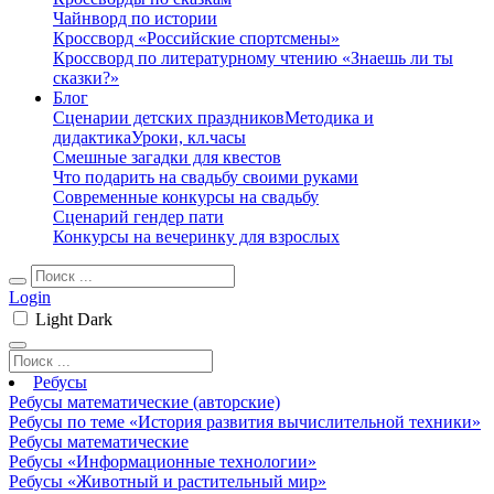
Чайнворд по истории
Кроссворд «Российские спортсмены»
Кроссворд по литературному чтению «Знаешь ли ты
сказки?»
Блог
Сценарии детских праздников
Методика и
дидактика
Уроки, кл.часы
Смешные загадки для квестов
Что подарить на свадьбу своими руками
Современные конкурсы на свадьбу
Сценарий гендер пати
Конкурсы на вечеринку для взрослых
Login
Light
Dark
Ребусы
Ребусы математические (авторские)
Ребусы по теме «История развития вычислительной техники»
Ребусы математические
Ребусы «Информационные технологии»
Ребусы «Животный и растительный мир»