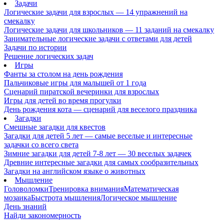
Задачи
Логические задачи для взрослых — 14 упражнений на
смекалку
Логические задачи для школьников — 11 заданий на смекалку
Занимательные логические задачи с ответами для детей
Задачи по истории
Решение логических задач
Игры
Фанты за столом на день рождения
Пальчиковые игры для малышей от 1 года
Сценарий пиратской вечеринки для взрослых
Игры для детей во время прогулки
День рождения кота — сценарий для веселого праздника
Загадки
Смешные загадки для квестов
Загадки для детей 5 лет — самые веселые и интересные
задачки со всего света
Зимние загадки для детей 7-8 лет — 30 веселых задачек
Древние интересные загадки для самых сообразительных
Загадки на английском языке о животных
Мышление
Головоломки
Тренировка внимания
Математическая
мозаика
Быстрота мышления
Логическое мышление
День знаний
Найди закономерность