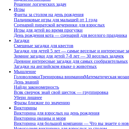
Решение логических задач
Игры
Фанты за столом на день рождения
Пальчиковые игры для малышей от 1 года
Сценарий пиратской вечеринки для взрослых
Игры для детей во время прогулки
День рождения кота — сценарий для веселого праздника
Загадки
Смешные загадки для квестов
Загадки для детей 5 лет — самые веселые и интересные за
Зимние загадки для детей 7-8 лет — 30 веселых задачек
Древние интересные загадки для самых сообразительных
Загадки на английском языке о животных
Мышление
Головоломки
Тренировка внимания
Математическая мозаи
День знаний
Найди закономерность
Всяк сверчок знай свой шесток — группировка
Убери лишнее
Фразы близкие по значению
Викторины
Викторина для взрослых на день рождения
Викторина океаны и моря
Викторина для большой компании — Что вы знаете о нов
Новогодняя викторина для взрослых за столом