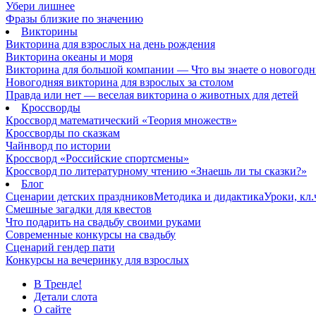
Убери лишнее
Фразы близкие по значению
Викторины
Викторина для взрослых на день рождения
Викторина океаны и моря
Викторина для большой компании — Что вы знаете о новогодн
Новогодняя викторина для взрослых за столом
Правда или нет — веселая викторина о животных для детей
Кроссворды
Кроссворд математический «Теория множеств»
Кроссворды по сказкам
Чайнворд по истории
Кроссворд «Российские спортсмены»
Кроссворд по литературному чтению «Знаешь ли ты сказки?»
Блог
Сценарии детских праздников
Методика и дидактика
Уроки, кл
Смешные загадки для квестов
Что подарить на свадьбу своими руками
Современные конкурсы на свадьбу
Сценарий гендер пати
Конкурсы на вечеринку для взрослых
В Тренде!
Детали слота
О сайте