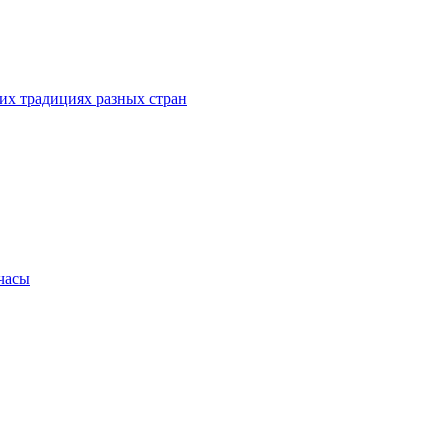
их традициях разных стран
.часы