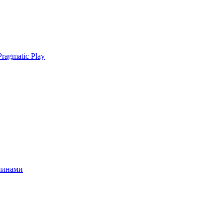
ragmatic Play
спинами