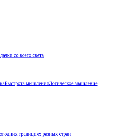
дачки со всего света
ка
Быстрота мышления
Логическое мышление
огодних традициях разных стран