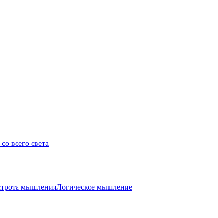
у
со всего света
трота мышления
Логическое мышление