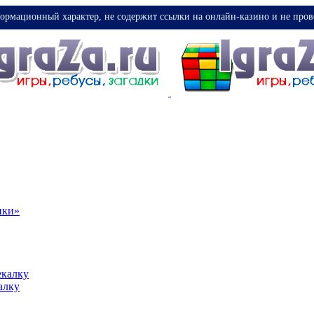
ормационный характер, не содержит ссылки на онлайн-казино и не пров
ики»
екалку
алку