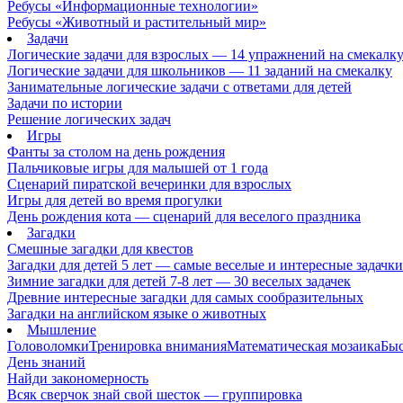
Ребусы «Информационные технологии»
Ребусы «Животный и растительный мир»
Задачи
Логические задачи для взрослых — 14 упражнений на смекалк
Логические задачи для школьников — 11 заданий на смекалку
Занимательные логические задачи с ответами для детей
Задачи по истории
Решение логических задач
Игры
Фанты за столом на день рождения
Пальчиковые игры для малышей от 1 года
Сценарий пиратской вечеринки для взрослых
Игры для детей во время прогулки
День рождения кота — сценарий для веселого праздника
Загадки
Смешные загадки для квестов
Загадки для детей 5 лет — самые веселые и интересные задачки 
Зимние загадки для детей 7-8 лет — 30 веселых задачек
Древние интересные загадки для самых сообразительных
Загадки на английском языке о животных
Мышление
Головоломки
Тренировка внимания
Математическая мозаика
Быс
День знаний
Найди закономерность
Всяк сверчок знай свой шесток — группировка