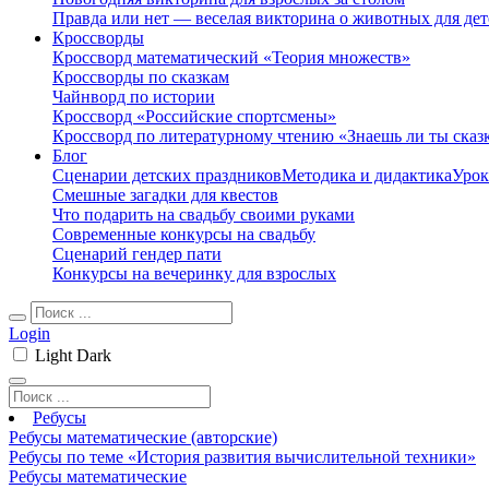
Правда или нет — веселая викторина о животных для дет
Кроссворды
Кроссворд математический «Теория множеств»
Кроссворды по сказкам
Чайнворд по истории
Кроссворд «Российские спортсмены»
Кроссворд по литературному чтению «Знаешь ли ты сказ
Блог
Сценарии детских праздников
Методика и дидактика
Урок
Смешные загадки для квестов
Что подарить на свадьбу своими руками
Современные конкурсы на свадьбу
Сценарий гендер пати
Конкурсы на вечеринку для взрослых
Login
Light
Dark
Ребусы
Ребусы математические (авторские)
Ребусы по теме «История развития вычислительной техники»
Ребусы математические