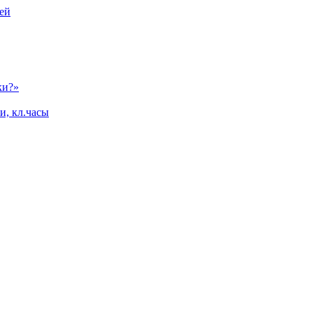
ей
ки?»
и, кл.часы