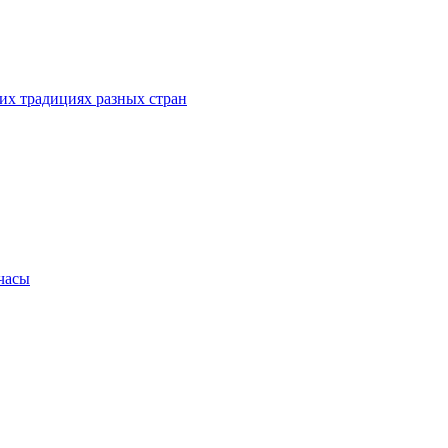
их традициях разных стран
.часы