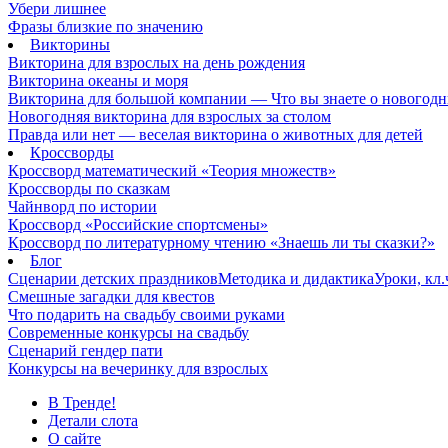
Убери лишнее
Фразы близкие по значению
Викторины
Викторина для взрослых на день рождения
Викторина океаны и моря
Викторина для большой компании — Что вы знаете о новогодн
Новогодняя викторина для взрослых за столом
Правда или нет — веселая викторина о животных для детей
Кроссворды
Кроссворд математический «Теория множеств»
Кроссворды по сказкам
Чайнворд по истории
Кроссворд «Российские спортсмены»
Кроссворд по литературному чтению «Знаешь ли ты сказки?»
Блог
Сценарии детских праздников
Методика и дидактика
Уроки, кл
Смешные загадки для квестов
Что подарить на свадьбу своими руками
Современные конкурсы на свадьбу
Сценарий гендер пати
Конкурсы на вечеринку для взрослых
В Тренде!
Детали слота
О сайте