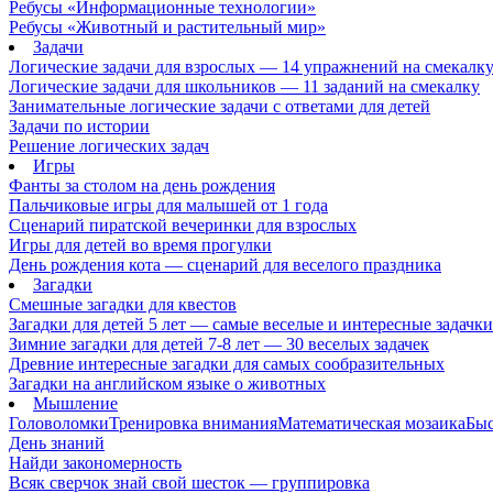
Ребусы «Информационные технологии»
Ребусы «Животный и растительный мир»
Задачи
Логические задачи для взрослых — 14 упражнений на смекалк
Логические задачи для школьников — 11 заданий на смекалку
Занимательные логические задачи с ответами для детей
Задачи по истории
Решение логических задач
Игры
Фанты за столом на день рождения
Пальчиковые игры для малышей от 1 года
Сценарий пиратской вечеринки для взрослых
Игры для детей во время прогулки
День рождения кота — сценарий для веселого праздника
Загадки
Смешные загадки для квестов
Загадки для детей 5 лет — самые веселые и интересные задачки 
Зимние загадки для детей 7-8 лет — 30 веселых задачек
Древние интересные загадки для самых сообразительных
Загадки на английском языке о животных
Мышление
Головоломки
Тренировка внимания
Математическая мозаика
Быс
День знаний
Найди закономерность
Всяк сверчок знай свой шесток — группировка