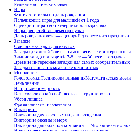
Решение логических задач
Игры
Фанты за столом на день рождения
Пальчиковые игры для малышей от 1 года
Сценарий пиратской вечеринки для взрослых
Игры для детей во время прогулки
День рождения кота — сценарий для веселого праздника
Загадки
Смешные загадки для квестов
Загадки для детей 5 лет — самые веселые и интересные за
Зимние загадки для детей 7-8 лет — 30 веселых задачек
Древние интересные загадки для самых сообразительных
Загадки на английском языке о животных
Мышление
Головоломки
Тренировка внимания
Математическая мозаи
День знаний
Найди закономерность
Всяк сверчок знай свой шесток — группировка
Убери лишнее
Фразы близкие по значению
Викторины
Викторина для взрослых на день рождения
Викторина океаны и моря
Викторина для большой компании — Что вы знаете о нов
Новогодняя викторина для взрослых за столом