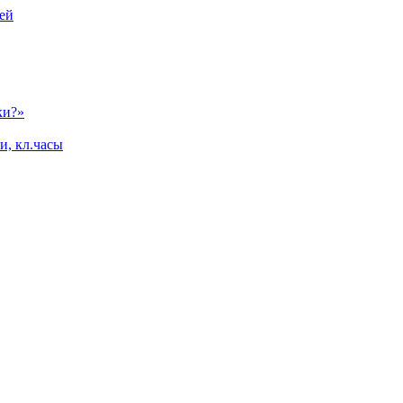
ей
ки?»
и, кл.часы