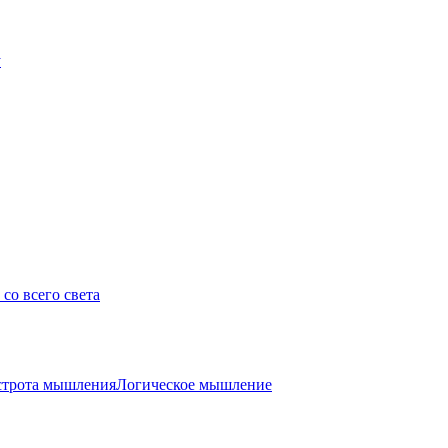
у
со всего света
трота мышления
Логическое мышление