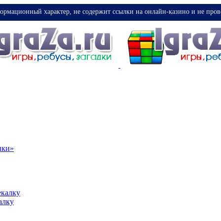
ормационный характер, не содержит ссылки на онлайн-казино и не пров
ики»
екалку
алку