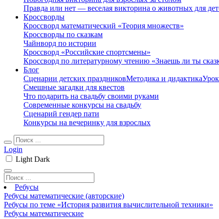
Правда или нет — веселая викторина о животных для дет
Кроссворды
Кроссворд математический «Теория множеств»
Кроссворды по сказкам
Чайнворд по истории
Кроссворд «Российские спортсмены»
Кроссворд по литературному чтению «Знаешь ли ты сказ
Блог
Сценарии детских праздников
Методика и дидактика
Урок
Смешные загадки для квестов
Что подарить на свадьбу своими руками
Современные конкурсы на свадьбу
Сценарий гендер пати
Конкурсы на вечеринку для взрослых
Login
Light
Dark
Ребусы
Ребусы математические (авторские)
Ребусы по теме «История развития вычислительной техники»
Ребусы математические