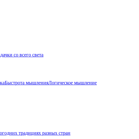
дачки со всего света
ка
Быстрота мышления
Логическое мышление
огодних традициях разных стран