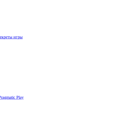
секреты игры
ragmatic Play