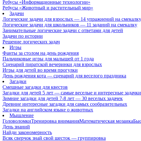
Ребусы «Информационные технологии»
Ребусы «Животный и растительный мир»
Задачи
Логические задачи для взрослых — 14 упражнений на смекалк
Логические задачи для школьников — 11 заданий на смекалку
Занимательные логические задачи с ответами для детей
Задачи по истории
Решение логических задач
Игры
Фанты за столом на день рождения
Пальчиковые игры для малышей от 1 года
Сценарий пиратской вечеринки для взрослых
Игры для детей во время прогулки
День рождения кота — сценарий для веселого праздника
Загадки
Смешные загадки для квестов
Загадки для детей 5 лет — самые веселые и интересные задачки 
Зимние загадки для детей 7-8 лет — 30 веселых задачек
Древние интересные загадки для самых сообразительных
Загадки на английском языке о животных
Мышление
Головоломки
Тренировка внимания
Математическая мозаика
Быс
День знаний
Найди закономерность
Всяк сверчок знай свой шесток — группировка