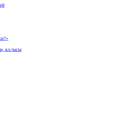
ей
ки?»
и, кл.часы