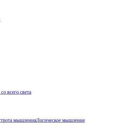
у
со всего света
трота мышления
Логическое мышление