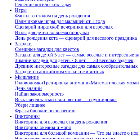
Решение логических задач
Игры
Фанты за столом на день рождения
Пальчиковые игры для малышей от 1 года
Сценарий пиратской вечеринки для взрослых
Игры для детей во время прогулки
День рождения кота — сценарий для веселого праздника
Загадки
Смешные загадки для квестов
Загадки для детей 5 лет — самые веселые и интересные за
Зимние загадки для детей 7-8 лет — 30 веселых задачек
Древние интересные загадки для самых сообразительных
Загадки на английском языке о животных
Мышление
Головоломки
Тренировка внимания
Математическая мозаи
День знаний
Найди закономерность
Всяк сверчок знай свой шесток — группировка
Убери лишнее
Фразы близкие по значению
Викторины
Викторина для взрослых на день рождения
Викторина океаны и моря
Викторина для большой компании — Что вы знаете о нов
Новогодняя викторина для взрослых за столом