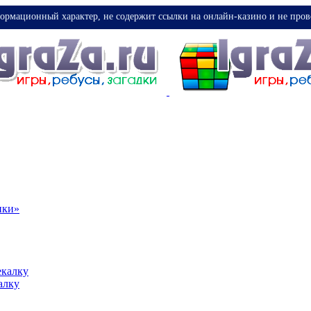
ормационный характер, не содержит ссылки на онлайн-казино и не пров
ики»
екалку
алку