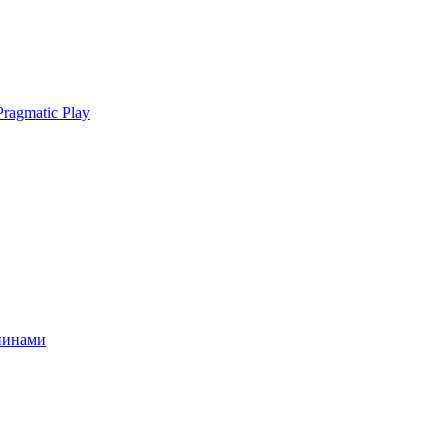
ragmatic Play
спинами