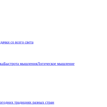
дачки со всего света
ка
Быстрота мышления
Логическое мышление
огодних традициях разных стран