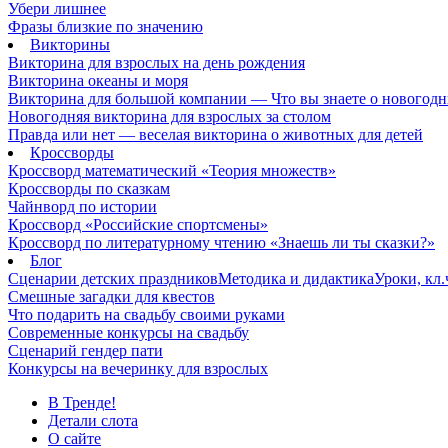
Убери лишнее
Фразы близкие по значению
Викторины
Викторина для взрослых на день рождения
Викторина океаны и моря
Викторина для большой компании — Что вы знаете о новогодн
Новогодняя викторина для взрослых за столом
Правда или нет — веселая викторина о животных для детей
Кроссворды
Кроссворд математический «Теория множеств»
Кроссворды по сказкам
Чайнворд по истории
Кроссворд «Российские спортсмены»
Кроссворд по литературному чтению «Знаешь ли ты сказки?»
Блог
Сценарии детских праздников
Методика и дидактика
Уроки, кл
Смешные загадки для квестов
Что подарить на свадьбу своими руками
Современные конкурсы на свадьбу
Сценарий гендер пати
Конкурсы на вечеринку для взрослых
В Тренде!
Детали слота
О сайте