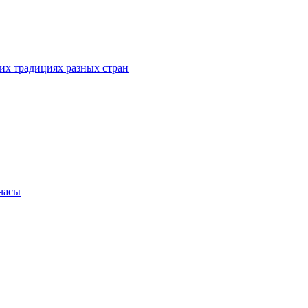
их традициях разных стран
.часы