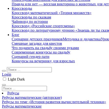
Правда или нет — веселая викторина о животных для дет
Кроссворды
Кроссворд математический «Теория множеств»
Кроссворды по сказкам
Чайнворд по истории
Кроссворд «Российские спортсмены»
Кроссворд по литературному чтению «Знаешь ли ты сказ
Блог
Сценарии детских праздников
Методика и дидактика
Урок
Смешные загадки для квестов
Что подарить на свадьбу своими руками
Современные конкурсы на свадьбу
Сценарий гендер пати
Конкурсы на вечеринку для взрослых
Login
Light
Dark
Ребусы
Ребусы математические (авторские)
Ребусы по теме «История развития вычислительной техники»
Ребусы математические