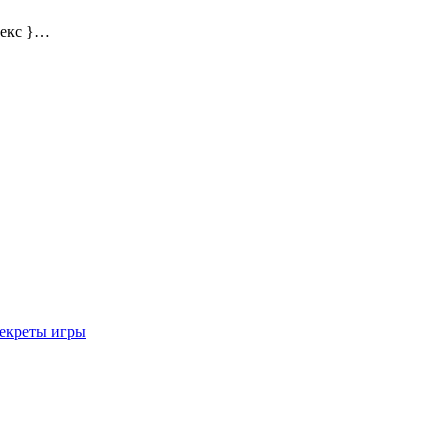
декс }…
секреты игры